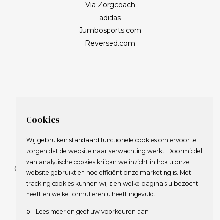
Via Zorgcoach
adidas
Jumbosports.com
Reversed.com
Cookies
Wij gebruiken standaard functionele cookies om ervoor te
zorgen dat de website naar verwachting werkt. Doormiddel
van analytische cookies krijgen we inzicht in hoe u onze
© 2009-2023 Nederlandse Vereniging van Golfspelende
website gebruikt en hoe efficiënt onze marketing is. Met
Journalisten.
tracking cookies kunnen wij zien welke pagina's u bezocht
Alle rechten voorbehouden.
heeft en welke formulieren u heeft ingevuld.
Privacy Statement
en
Copyright
»
Lees meer en geef uw voorkeuren aan