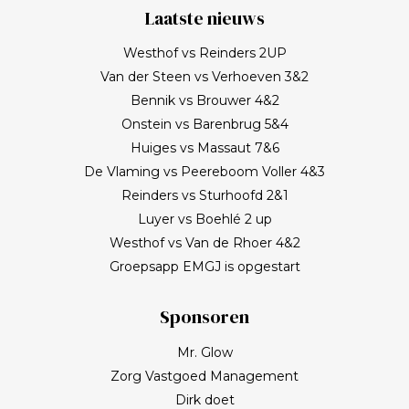
Laatste nieuws
Westhof vs Reinders 2UP
Van der Steen vs Verhoeven 3&2
Bennik vs Brouwer 4&2
Onstein vs Barenbrug 5&4
Huiges vs Massaut 7&6
De Vlaming vs Peereboom Voller 4&3
Reinders vs Sturhoofd 2&1
Luyer vs Boehlé 2 up
Westhof vs Van de Rhoer 4&2
Groepsapp EMGJ is opgestart
Sponsoren
Mr. Glow
Zorg Vastgoed Management
Dirk doet