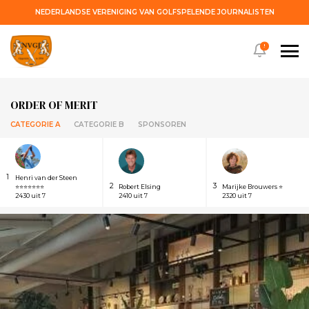
NEDERLANDSE VERENIGING VAN GOLFSPELENDE JOURNALISTEN
!
ORDER OF MERIT
CATEGORIE A
CATEGORIE B
SPONSOREN
1
Henri van der Steen
2
3
⭐⭐⭐⭐⭐⭐⭐
Robert Elsing
Marijke Brouwers ⭐
2430 uit 7
2410 uit 7
2320 uit 7