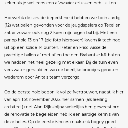
zeker als je wel eens een afzwaaier ertussen hebt zitten.
Hoewel ik de schade beperkt hield hebben we toch aardig
(12) wat ballen gevonden voor de jeugdspelers op Texel en
zat er zowaar ook nog 2 keer mĳn eigen bal bĳ. Met een
par op hole 13 en 17 (zie foto hierboven) kwam ik toch nog
uit op een solide 14 punten. Peter en Friso wisselde
prachtige ballen af met af en toe een Brabantse k#tbal en
we hadden het heel gezellig met elkaar. Bĳ de turn even
vers water gehaald en van de heerlĳke broodjes genoten
wederom door Anita’s team verzorgd.
Op de eerste hole begon ik vol zelfvertrouwen, nadat ik hier
van april tot november 2022 hier samen (als leerling
architect) met Alan Rĳks bĳna wekelĳks ben geweest om
de renovatie te begeleiden heb ik een aardige kennis van
deze holes. Op de eerste 5 holes maakte ik bogey goed