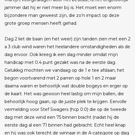
jammer dat hĳ er niet meer bĳ is. Het moet een enorm
bĳzondere man geweest zĳn, die zo’n impact op deze
grote groep mensen heeft gehad.
Dag 2 liet de baan (en het weer) zĳn tanden zien met een 2
a 3 club wind waren het heelandere omstandigheden als de
dag ervoor. Ook kreeg ik een slag minder omdat mĳn
handicap met 0.4 punt gezakt was na de eerste dag.
Gelukkig mochten we vandaag op de 1 e tee afslaan, het
begon voortvarend met 2 parren op hole 1 en 2 maar
daarna waren er behoorlĳk wat double bogeys en erger op
de kaart. Het was gewoon heel lastig om mĳn ballen, die
behoorlĳk hoog gaan, op de juiste plek te krĳgen. Eervolle
vermelding voor Stef Swagers (hcp 0.0) die op de tweede
dag met deze wind een 75 binnen bracht (nadat hĳ de
eerste dag al een 71 binnen had gebracht. Echt heel knap
en hĳ was ook terecht de winnaar in de A-categorie op dag