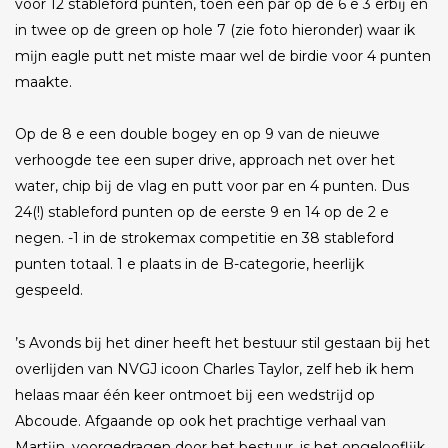
voor 12 stableford punten, toen een par op de 6 e 3 erbĳ en
in twee op de green op hole 7 (zie foto hieronder) waar ik
mĳn eagle putt net miste maar wel de birdie voor 4 punten
maakte.
Op de 8 e een double bogey en op 9 van de nieuwe
verhoogde tee een super drive, approach net over het
water, chip bĳ de vlag en putt voor par en 4 punten. Dus
24(!) stableford punten op de eerste 9 en 14 op de 2 e
negen. -1 in de strokemax competitie en 38 stableford
punten totaal. 1 e plaats in de B-categorie, heerlĳk
gespeeld.
’s Avonds bĳ het diner heeft het bestuur stil gestaan bĳ het
overlĳden van NVGJ icoon Charles Taylor, zelf heb ik hem
helaas maar één keer ontmoet bĳ een wedstrĳd op
Abcoude. Afgaande op ook het prachtige verhaal van
Martĳn, voorgedragen door het bestuur, is het ongelooflĳk