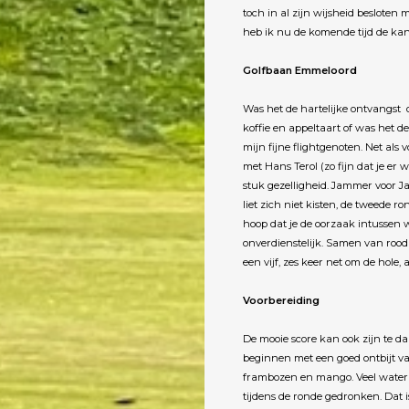
toch in al zijn wijsheid beslote
heb ik nu de komende tijd de kans
Golfbaan Emmeloord
Was het de hartelijke ontvangst o
koffie en appeltaart of was het d
mijn fijne flightgenoten. Net als 
met Hans Terol (zo fijn dat je er 
stuk gezelligheid. Jammer voor Ja
liet zich niet kisten, de tweede 
hoop dat je de oorzaak intussen w
onverdienstelijk. Samen van rood 
een vijf, zes keer net om de hole,
Voorbereiding
De mooie score kan ook zijn te d
beginnen met een goed ontbijt va
frambozen en mango. Veel water m
tijdens de ronde gedronken. Dat is 