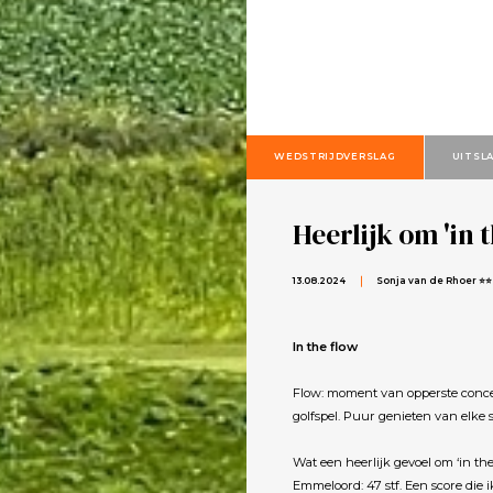
WEDSTRIJDVERSLAG
UITSL
Heerlijk om 'in t
13.08.2024
Sonja van de Rhoer ⭐⭐
In the flow
Flow: moment van opperste concen
golfspel. Puur genieten van elke
Wat een heerlijk gevoel om ‘in the
Emmeloord: 47 stf. Een score die i