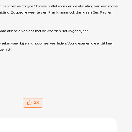
en het goed verzorgde Chinese buffet vormden de afsluiting van een mooie
eiding. Zo goed je weer te zien Frank, maar ook dank aan Ger, Paul en
am afscheid van ons met de woorden ‘Tot volgend jaar’.
– zeker weer bij en ik hoop heel veel leden. Voor diegenen die er dit keer
 gemist!
2
X