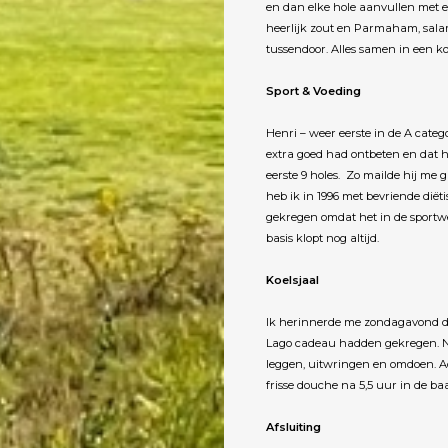
en dan elke hole aanvullen met ee
heerlijk zout en Parmaham, sala
tussendoor. Alles samen in een k
Sport & Voeding
Henri – weer eerste in de A categ
extra goed had ontbeten en dat hi
eerste 9 holes. Zo mailde hij me 
heb ik in 1996 met bevriende dië
gekregen omdat het in de sportwer
basis klopt nog altijd.
Koelsjaal
Ik herinnerde me zondagavond dat
Lago cadeau hadden gekregen. No
leggen, uitwringen en omdoen. Ac
frisse douche na 5,5 uur in de 
Afsluiting