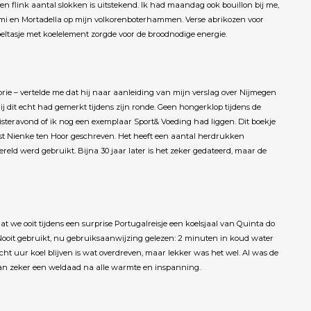
n flink aantal slokken is uitstekend. Ik had maandag ook bouillon bij me,
mi en Mortadella op mijn volkorenboterhammen. Verse abrikozen voor
oeltasje met koelelement zorgde voor de broodnodige energie.
orie – vertelde me dat hij naar aanleiding van mijn verslag over Nijmegen
j dit echt had gemerkt tijdens zijn ronde. Geen hongerklop tijdens de
gisteravond of ik nog een exemplaar Sport& Voeding had liggen. Dit boekje
tist Nienke ten Hoor geschreven. Het heeft een aantal herdrukken
eld werd gebruikt. Bijna 30 jaar later is het zeker gedateerd, maar de
 we ooit tijdens een surprise Portugalreisje een koelsjaal van Quinta do
oit gebruikt, nu gebruiksaanwijzing gelezen: 2 minuten in koud water
ht uur koel blijven is wat overdreven, maar lekker was het wel. Al was de
baan zeker een weldaad na alle warmte en inspanning.