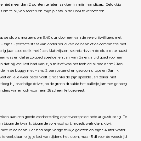
n me niet meer dan 2 punten te laten zakken in mijn handicap. Gelukkig
 om te blijven scoren en mijn plaats in de OoM te verbeteren.
p de club ‘s morgens om 9.40 uur door een van de vele vrijwilligers met
e – bijna - perfecte staat van onderhoud van de baan of de combinatie met
vorig jaar speelde ik met Jack Matthijssen, secretaris van de club, daarnaast
weer was en dat je zo goed speelde) en Jan van Galen, altijd goed voor een
n dat hij veel last had van zijn milt of was het toch de blinde darm? Jan
ronde in de buggy met Hans, 2 paracetamol en gewoon uitspelen. Jan ik
eet en je je weer beter voelt. Ondanks de pijn speelde Jan zeker niet
sloeg hij prachtige drives, op de green draaide het balletje jammer genoeg
 anders waren ook voor hem 36 stf een feit geweest.
anken aan een goede voorbereiding op de voorspelde hete augustusdag.. Te
n biogarde kwark, biogarde volle yoghurt, muesli, walnoten, kiwi,
ee in de baan. Ger had mijn vorige stukje gelezen en bijna 4 liter water
te veel, daar krijg je last van tijdens het lopen, maar 5 dl voor de wedstrijd