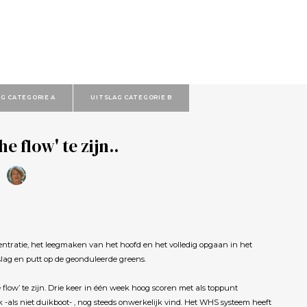
AG CATEGORIE A
UITSLAG CATEGORIE B
he flow' te zijn..
tratie, het leegmaken van het hoofd en het volledig opgaan in het
 slag en putt op de geonduleerde greens.
 flow’ te zijn. Drie keer in één week hoog scoren met als toppunt
k -als niet duikboot- , nog steeds onwerkelijk vind. Het WHS systeem heeft