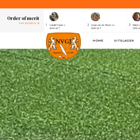
Order of merit
CATEGORIE B
1
2
3
Harald Taylor ⭐
Sonja van de Rhoer ⭐⭐
Elaine 
2640 uit 7
2550 uit 7
2390 ui
Order of merit
SPONSOREN
1
2
3
Alwin de Rijke
Eric Venghaus
Joland
1100 uit 3
1060 uit 3
1000 ui
HOME
UITSLAGEN
Order of merit
CATEGORIE A
1
2
3
Henri van der Steen ⭐⭐⭐⭐⭐⭐⭐
Robert Elsing
Marijk
2430 uit 7
2410 uit 7
2320 ui
Order of merit
CATEGORIE B
1
2
3
Harald Taylor ⭐
Sonja van de Rhoer ⭐⭐
Elaine 
2640 uit 7
2550 uit 7
2390 ui
Order of merit
SPONSOREN
1
2
3
Alwin de Rijke
Eric Venghaus
Joland
1100 uit 3
1060 uit 3
1000 ui