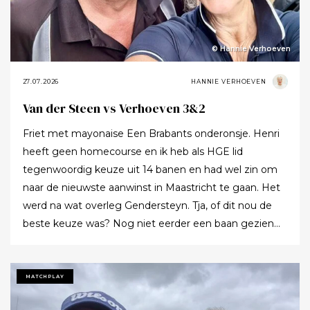
© Hannie Verhoeven
27.07.2026
HANNIE VERHOEVEN
Van der Steen vs Verhoeven 3&2
Friet met mayonaise Een Brabants onderonsje. Henri
heeft geen homecourse en ik heb als HGE lid
tegenwoordig keuze uit 14 banen en had wel zin om
naar de nieuwste aanwinst in Maastricht te gaan. Het
werd na wat overleg Gendersteyn. Tja, of dit nou de
beste keuze was? Nog niet eerder een baan gezien
waarbij er op de fairways geen groen grassprietje meer
te vinden is: wordt de klimaatcrisis de angstgegner
voor meer banen? Ze hebben echt hun best gedaan
MATCHPLAY
om de afslagplaatsen en de greens groen te houden