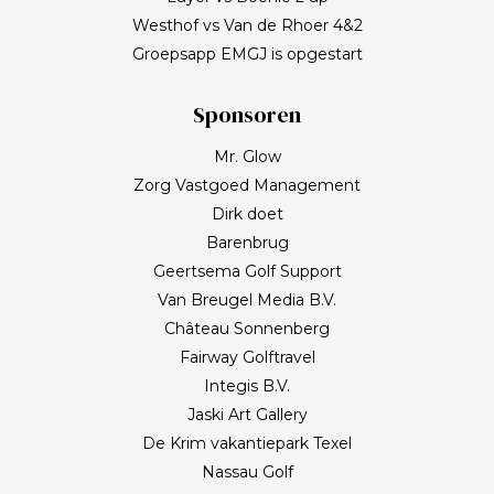
Westhof vs Van de Rhoer 4&2
Groepsapp EMGJ is opgestart
Sponsoren
Mr. Glow
Zorg Vastgoed Management
Dirk doet
Barenbrug
Geertsema Golf Support
Van Breugel Media B.V.
Château Sonnenberg
Fairway Golftravel
Integis B.V.
Jaski Art Gallery
De Krim vakantiepark Texel
Nassau Golf