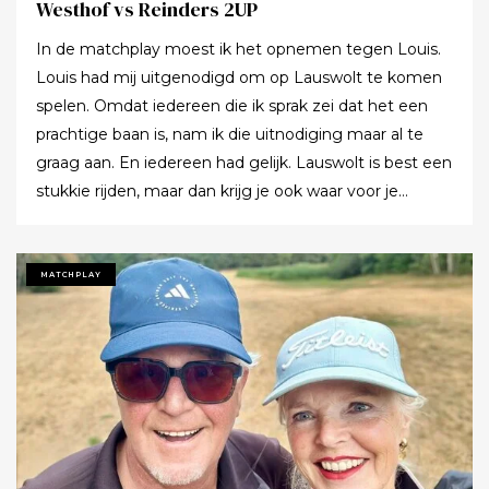
Westhof vs Reinders 2UP
In de matchplay moest ik het opnemen tegen Louis.
Louis had mij uitgenodigd om op Lauswolt te komen
spelen. Omdat iedereen die ik sprak zei dat het een
prachtige baan is, nam ik die uitnodiging maar al te
graag aan. En iedereen had gelijk. Lauswolt is best een
stukkie rijden, maar dan krijg je ook waar voor je
moeite. Ik denk dat ik tijdens de ronde wel een keer of
twaalf heb gezegd dat ik het zo’n mooie baan vond.
Tot ik uiteindelijk aankondigde dat ik het nu echt niet
MATCHPLAY
meer ging zeggen.