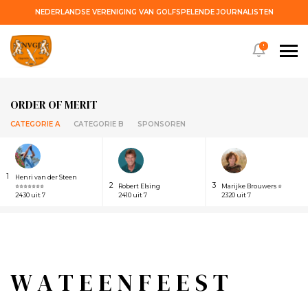
NEDERLANDSE VERENIGING VAN GOLFSPELENDE JOURNALISTEN
!
ORDER OF MERIT
CATEGORIE A
CATEGORIE B
SPONSOREN
1
Henri van der Steen
2
3
⭐⭐⭐⭐⭐⭐⭐
Robert Elsing
Marijke Brouwers ⭐
2430 uit 7
2410 uit 7
2320 uit 7
W A T E E N F E E S T