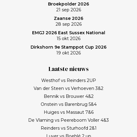
Broekpolder 2026
21 sep 2026
Zaanse 2026
28 sep 2026
EMGJ 2026 East Sussex National
15 okt 2026
Dirkshorn 9e Stamppot Cup 2026
19 okt 2026
Laatste nieuws
Westhof vs Reinders 2UP
Van der Steen vs Verhoeven 3&2
Bennik vs Brouwer 4&2
Onstein vs Barenbrug 5&4
Huiges vs Massaut 7&6
De Vlaming vs Peereboom Voller 4&3
Reinders vs Sturhoofd 2&1
Luyer vs Boehlé 2 up