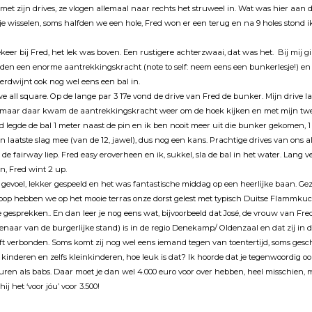
met zĳn drives, ze vlogen allemaal naar rechts het struweel in. Wat was hier aan 
je wisselen, soms halfden we een hole, Fred won er een terug en na 9 holes stond i
er bĳ Fred, het lek was boven. Een rustigere achterzwaai, dat was het. Bĳ mĳ g
en een enorme aantrekkingskracht (note to self: neem eens een bunkerlesje!) en o
erdwĳnt ook nog wel eens een bal in.
e all square. Op de lange par 3 17e vond de drive van Fred de bunker. Mĳn drive lag
 maar daar kwam de aantrekkingskracht weer om de hoek kĳken en met mĳn tweed
d legde de bal 1 meter naast de pin en ik ben nooit meer uit die bunker gekomen, 1
n laatste slag mee (van de 12, jawel), dus nog een kans. Prachtige drives van ons al
de fairway liep. Fred easy eroverheen en ik, sukkel, sla de bal in het water. Lang ve
n, Fred wint 2 up.
gevoel, lekker gespeeld en het was fantastische middag op een heerlĳke baan. Gezel
floop hebben we op het mooie terras onze dorst gelest met typisch Duitse Flammku
esprekken.. En dan leer je nog eens wat, bĳvoorbeeld dat José, de vrouw van Fred
aar van de burgerlĳke stand) is in de regio Denekamp/ Oldenzaal en dat zĳ in 
eeft verbonden. Soms komt zĳ nog wel eens iemand tegen van toentertĳd, soms ges
 kinderen en zelfs kleinkinderen, hoe leuk is dat? Ik hoorde dat je tegenwoordig o
ren als babs. Daar moet je dan wel 4.000 euro voor over hebben, heel misschien
hĳ het ‘voor jóu’ voor 3.500!