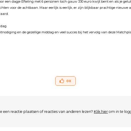
voor een dagje Efteling met 6 personen toch gauw 330 euro kwĳt bent en als je gel
achten voor de achtbaan. Maar eerlĳk is eerlĳk, er zĳn blĳkbaar prachtige nieuwe 
waard.
 dag.
uitnodiging en de gezellige middag en veel succes bĳ het vervolg van deze Matchpl
0
X
je een reactie plaatsen of reacties van anderen lezen?
Klik hier
om in te log