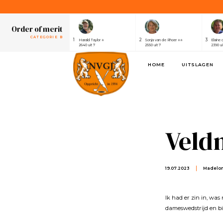
1
2
3
Henri van der Steen ⭐⭐⭐⭐⭐⭐⭐
Robert Elsing
Marijk
2430 uit 7
2410 uit 7
2320 ui
Order of merit
CATEGORIE B
1
2
3
Harald Taylor ⭐
Sonja van de Rhoer ⭐⭐
Elaine 
2640 uit 7
2550 uit 7
2390 ui
Order of merit
HOME
UITSLAGEN
SPONSOREN
1
2
3
Alwin de Rijke
Eric Venghaus
Joland
1100 uit 3
1060 uit 3
1000 ui
Order of merit
CATEGORIE A
1
2
3
Henri van der Steen ⭐⭐⭐⭐⭐⭐⭐
Robert Elsing
Marijk
2430 uit 7
2410 uit 7
2320 ui
Veld
Order of merit
CATEGORIE B
1
2
3
Harald Taylor ⭐
Sonja van de Rhoer ⭐⭐
Elaine 
2640 uit 7
2550 uit 7
2390 ui
19.07.2023
Madelon
Order of merit
SPONSOREN
1
2
3
Alwin de Rijke
Eric Venghaus
Joland
1100 uit 3
1060 uit 3
1000 ui
Ik had er zin in, wa
dameswedstrĳd en bin