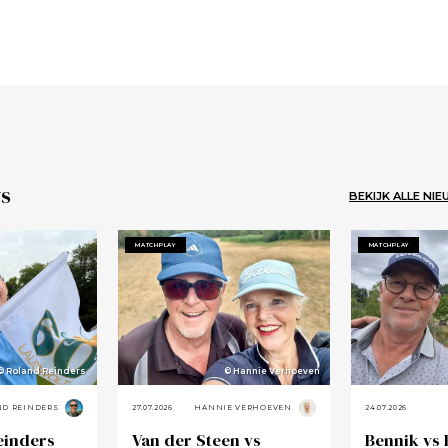
s
BEKIJK ALLE NI
MATCHPLAY
MATCHPLAY
© Roland Reinders
© Hannie Verhoeven
ND REINDERS
27.07.2026
HANNIE VERHOEVEN
24.07.2026
einders
Van der Steen vs
Bennik vs