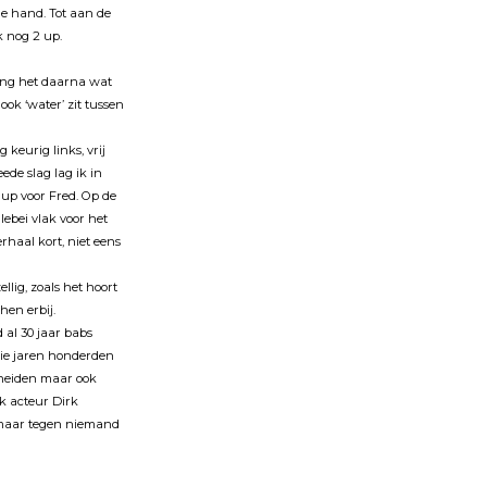
de hand. Tot aan de
k nog 2 up.
ing het daarna wat
ok ‘water’ zit tussen
 keurig links, vrĳ
e slag lag ik in
 up voor Fred. Op de
lebei vlak voor het
rhaal kort, niet eens
lig, zoals het hoort
chen erbĳ.
 al 30 jaar babs
die jaren honderden
cheiden maar ook
ok acteur Dirk
, maar tegen niemand