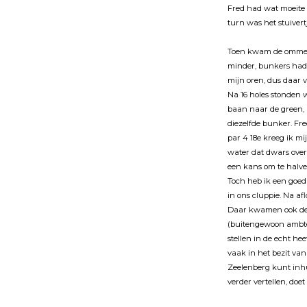
Fred had wat moeite 
turn was het stuivert
Toen kwam de ommeke
minder, bunkers hadd
mĳn oren, dus daar v
Na 16 holes stonden w
baan naar de green,
diezelfde bunker. Fre
par 4 18e kreeg ik mĳ
water dat dwars over 
een kans om te halve
Toch heb ik een goed 
in ons cluppie. Na a
Daar kwamen ook de g
(buitengewoon ambten
stellen in de echt h
vaak in het bezit van
Zeelenberg kunt inhu
verder vertellen, doet 