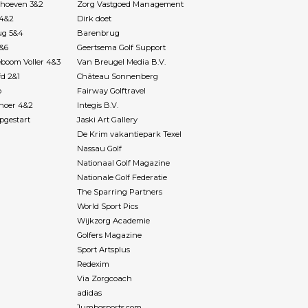
rhoeven 3&2
Zorg Vastgoed Management
name flightgenoot
babbelden in de
 4&2
Dirk doet
, alsof er niets
ug 5&4
Barenbrug
s, en vooraf bij de
7&6
Geertsema Golf Support
oop bij een biertje
boom Voller 4&3
Van Breugel Media B.V.
(journalistieke)
fd 2&1
Château Sonnenberg
ijn Budgetgolf was
p
Fairway Golftravel
ijverdienste en is
Rhoer 4&2
Integis B.V.
obby, zijn brood
pgestart
Jaski Art Gallery
t name in de zorg,
De Krim vakantiepark Texel
og thuiswonende
Nassau Golf
zheimer. Niet
Nationaal Golf Magazine
ishoudelijk maar
Nationale Golf Federatie
problemen die zij
The Sparring Partners
rs) in het
World Sport Pics
n tegenkomen.
Wijkzorg Academie
bevredigend
Golfers Magazine
 kalme uitstraling
Sport Artsplus
rakter bij helpt.
Redexim
 en vindt het niet
Via Zorgcoach
r de tweede of derde
adidas
 moet aanhoren.
e is herkenbaar.
Jumbosports.com