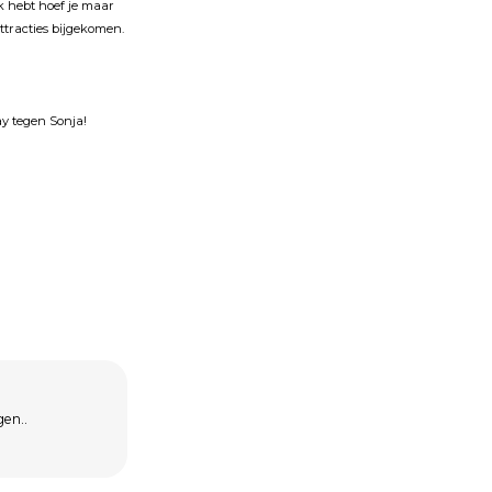
uk hebt hoef je maar
attracties bĳgekomen.
ay tegen Sonja!
gen..