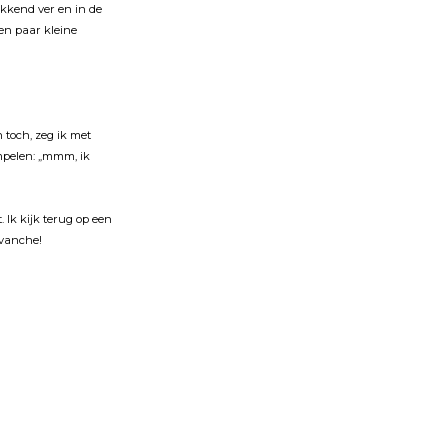
ekkend ver en in de
en paar kleine
 toch, zeg ik met
mpelen: „mmm, ik
. Ik kĳk terug op een
evanche!