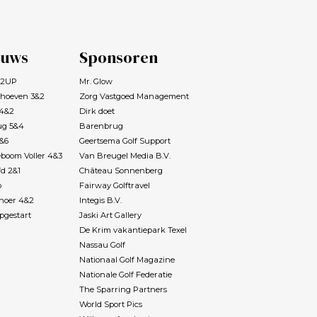
k en met exact de
 in het hart van de
ke, geen twijfel.
euws
Sponsoren
ook meer dan
naar van onze
s 2UP
Mr. Glow
de zich een rustige
rhoeven 3&2
Zorg Vastgoed Management
name flightgenoot
babbelden in de
 4&2
Dirk doet
, alsof er niets
ug 5&4
Barenbrug
s, en vooraf bij de
7&6
Geertsema Golf Support
oop bij een biertje
boom Voller 4&3
Van Breugel Media B.V.
(journalistieke)
fd 2&1
Château Sonnenberg
ijn Budgetgolf was
p
Fairway Golftravel
ijverdienste en is
Rhoer 4&2
Integis B.V.
obby, zijn brood
pgestart
Jaski Art Gallery
t name in de zorg,
De Krim vakantiepark Texel
og thuiswonende
Nassau Golf
zheimer. Niet
Nationaal Golf Magazine
ishoudelijk maar
Nationale Golf Federatie
problemen die zij
The Sparring Partners
rs) in het
World Sport Pics
n tegenkomen.