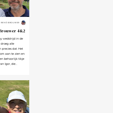
RENÉ BROUWER
 Brouwer 4&2
 wedstrijd in de
 droeg alle
precies dat. Het
 om aan te zien en
en behoorlijk tikje
an Igor, die
et einde van de
pgewekt
t hij zich niet
n een matchplay
hebben gewonnen.
wel bij. Er waren
we geen van beiden
veel slagen we
e green waren