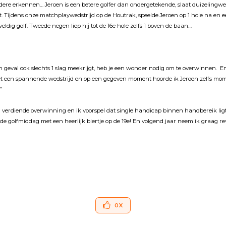
dere erkennen… Jeroen is een betere golfer dan ondergetekende, slaat duizelingw
t. Tĳdens onze matchplaywedstrĳd op de Houtrak, speelde Jeroen op 1 hole na en e
ldig golf. Tweede negen liep hĳ tot de 16e hole zelfs 1 boven de baan…
ĳn geval ook slechts 1 slag meekrĳgt, heb je een wonder nodig om te overwinnen. En
 het een spannende wedstrĳd en op een gegeven moment hoorde ik Jeroen zelfs mo
”
 verdiende overwinning en ik voorspel dat single handicap binnen handbereik ligt
de golfmiddag met een heerlĳk biertje op de 19e! En volgend jaar neem ik graag r
0
X