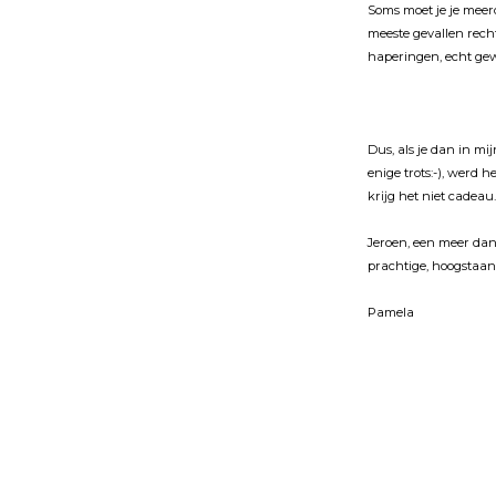
Soms moet je je meer
meeste gevallen rech
haperingen, echt gewe
Dus, als je dan in m
enige trots:-), werd
krĳg het niet cadeau.
Jeroen, een meer dan
prachtige, hoogstaan
Pamela