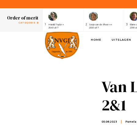
1
2
3
Henri van der Steen ⭐⭐⭐⭐⭐⭐⭐
Robert Elsing
Marijk
2430 uit 7
2410 uit 7
2320 ui
Order of merit
CATEGORIE B
1
2
3
Harald Taylor ⭐
Sonja van de Rhoer ⭐⭐
Elaine 
2640 uit 7
2550 uit 7
2390 ui
Order of merit
HOME
UITSLAGEN
SPONSOREN
1
2
3
Alwin de Rijke
Eric Venghaus
Joland
1100 uit 3
1060 uit 3
1000 ui
Order of merit
CATEGORIE A
1
2
3
Henri van der Steen ⭐⭐⭐⭐⭐⭐⭐
Robert Elsing
Marijk
2430 uit 7
2410 uit 7
2320 ui
Van 
Order of merit
CATEGORIE B
1
2
3
Harald Taylor ⭐
Sonja van de Rhoer ⭐⭐
Elaine 
2&1
2640 uit 7
2550 uit 7
2390 ui
Order of merit
SPONSOREN
1
2
3
Alwin de Rijke
Eric Venghaus
Joland
1100 uit 3
1060 uit 3
1000 ui
05.08.2023
Pamela 