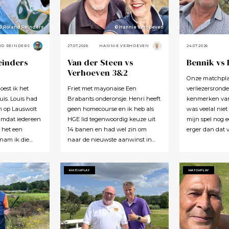
© Roland Reinders
© Hannie Verhoeven
ND REINDERS
27.07.2026
HANNIE VERHOEVEN
24.07.2026
einders
Van der Steen vs
Bennik vs
Verhoeven 3&2
Onze matchplay
oest ik het
Friet met mayonaise Een
verliezersronde
is. Louis had
Brabants onderonsje. Henri heeft
kenmerken van 
m op Lauswolt
geen homecourse en ik heb als
was veelal niet
Omdat iedereen
HGE lid tegenwoordig keuze uit
mijn spel nog e
t het een
14 banen en had wel zin om
erger dan dat v
 nam ik die
naar de nieuwste aanwinst in
helemaal aan h
al te graag
Maastricht te gaan. Het werd na
middag toch o
ad gelijk.
wat overleg Gendersteyn. Tja, of
concludeerde da
en stukkie
dit nou de beste keuze was? Nog
kon herinnere
MATCHPLAY
MATCHPLAY
ijg je ook
niet eerder een baan gezien
wedstrijd te 
e. Ik denk dat
waarbij er op de fairways geen
Kon er ook nog 
e wel een keer
groen grassprietje meer te vinden
holes bij dat 
gd dat ik het
is: wordt de klimaatcrisis de
wisten met hoe
nd. Tot ik
angstgegner voor meer banen?
eigenlijk op d