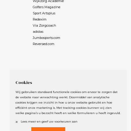
Wijkzorg Academie
bevredigend
Golfers Magazine
 kalme uitstraling
Sport Artsplus
rakter bij helpt.
Redexim
 en vindt het niet
Via Zorgcoach
r de tweede of derde
adidas
 moet aanhoren.
e is herkenbaar.
Jumbosports.com
 3 jaar geleden
Reversed.com
 Alzheimer en
e jaren thuis
derde keer de
ag op, omdat hij
at hij die al
 bij herlezing de
Cookies
t meer herkende.
 zoveel wereld
Wij gebruiken standaard functionele cookies om ervoor te zorgen dat
et appartement
de website naar verwachting werkt. Doormiddel van analytische
lang mogelijk met
cookies krijgen we inzicht in hoe u onze website gebruikt en hoe
oonde. Die hem,
efficiënt onze marketing is. Met tracking cookies kunnen wij zien
welke pagina's u bezocht heeft en welke formulieren u heeft ingevuld.
 bijna 90, de kleren
ij die dag moest
»
Lees meer en geef uw voorkeuren aan
ette dat zijn trui