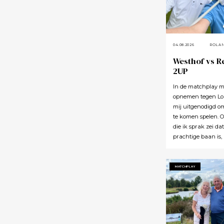
04.08.2026
ROLA
Westhof vs R
2UP
In de matchplay m
opnemen tegen Lou
mij uitgenodigd o
te komen spelen. 
die ik sprak zei da
prachtige baan is,
uitnodiging maar 
aan. En iedereen h
Lauswolt is best e
MATCHPLAY
rijden, maar dan kr
waar voor je moeit
ik tijdens de rond
of twaalf heb geze
zo’n mooie baan vo