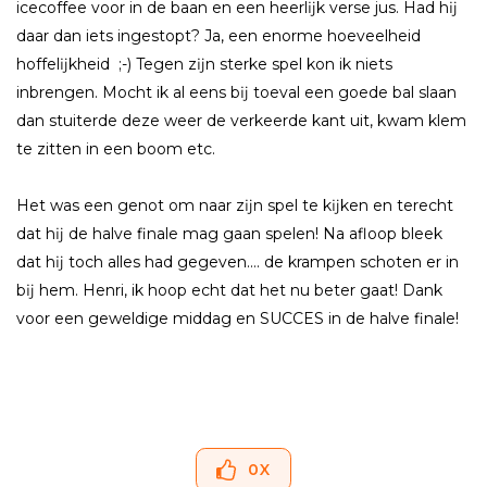
icecoffee voor in de baan en een heerlĳk verse jus. Had hĳ
daar dan iets ingestopt? Ja, een enorme hoeveelheid
hoffelĳkheid ;-) Tegen zĳn sterke spel kon ik niets
inbrengen. Mocht ik al eens bĳ toeval een goede bal slaan
dan stuiterde deze weer de verkeerde kant uit, kwam klem
te zitten in een boom etc.
Het was een genot om naar zĳn spel te kĳken en terecht
dat hĳ de halve finale mag gaan spelen! Na afloop bleek
dat hĳ toch alles had gegeven…. de krampen schoten er in
bĳ hem. Henri, ik hoop echt dat het nu beter gaat! Dank
voor een geweldige middag en SUCCES in de halve finale!
0
X