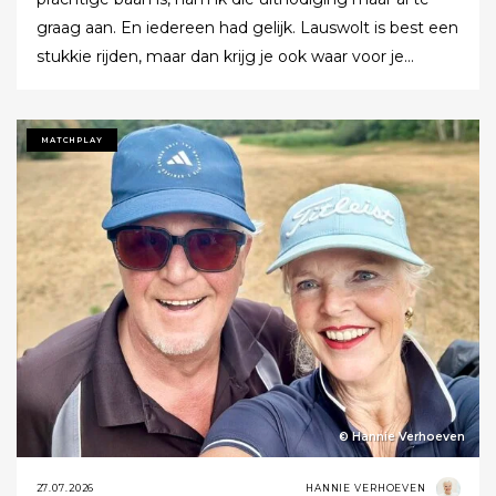
graag aan. En iedereen had gelijk. Lauswolt is best een
stukkie rijden, maar dan krijg je ook waar voor je
moeite. Ik denk dat ik tijdens de ronde wel een keer of
twaalf heb gezegd dat ik het zo’n mooie baan vond.
Tot ik uiteindelijk aankondigde dat ik het nu echt niet
MATCHPLAY
meer ging zeggen.
© Hannie Verhoeven
27.07.2026
HANNIE VERHOEVEN