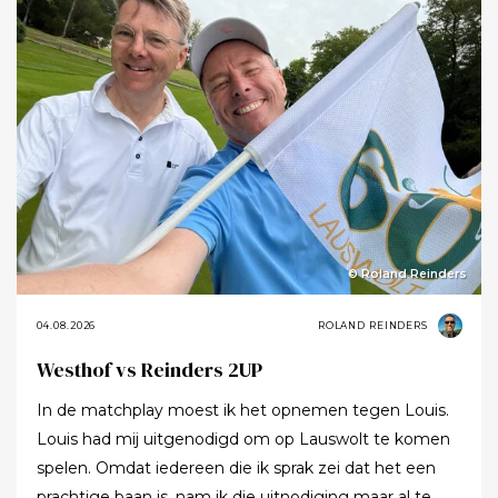
© Roland Reinders
04.08.2026
ROLAND REINDERS
Westhof vs Reinders 2UP
In de matchplay moest ik het opnemen tegen Louis.
Louis had mij uitgenodigd om op Lauswolt te komen
spelen. Omdat iedereen die ik sprak zei dat het een
prachtige baan is, nam ik die uitnodiging maar al te