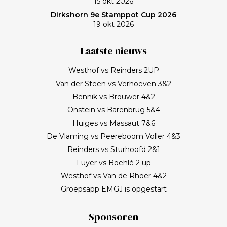
15 okt 2026
Dirkshorn 9e Stamppot Cup 2026
19 okt 2026
Laatste nieuws
Westhof vs Reinders 2UP
Van der Steen vs Verhoeven 3&2
Bennik vs Brouwer 4&2
Onstein vs Barenbrug 5&4
Huiges vs Massaut 7&6
De Vlaming vs Peereboom Voller 4&3
Reinders vs Sturhoofd 2&1
Luyer vs Boehlé 2 up
Westhof vs Van de Rhoer 4&2
Groepsapp EMGJ is opgestart
Sponsoren