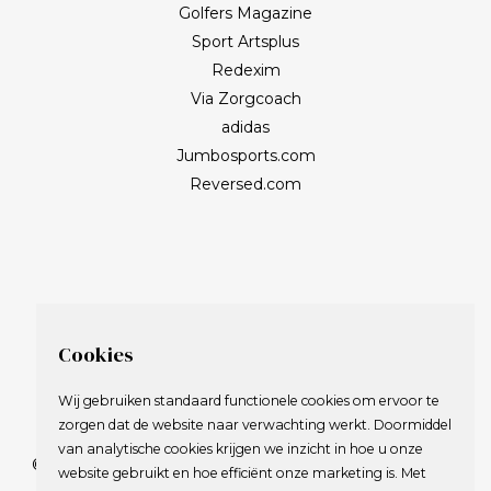
Golfers Magazine
Sport Artsplus
Redexim
Via Zorgcoach
adidas
Jumbosports.com
Reversed.com
Cookies
Wij gebruiken standaard functionele cookies om ervoor te
zorgen dat de website naar verwachting werkt. Doormiddel
van analytische cookies krijgen we inzicht in hoe u onze
© 2009-2023 Nederlandse Vereniging van Golfspelende
website gebruikt en hoe efficiënt onze marketing is. Met