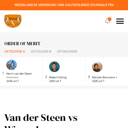
NEDERLANDSE VERENIGING VAN GOLFSPELENDE JOURNALISTEN
!
ORDER OF MERIT
CATEGORIE A
CATEGORIE B
SPONSOREN
1
Henri van der Steen
2
3
⭐⭐⭐⭐⭐⭐⭐
Robert Elsing
Marijke Brouwers ⭐
2430 uit 7
2410 uit 7
2320 uit 7
Van der Steen vs