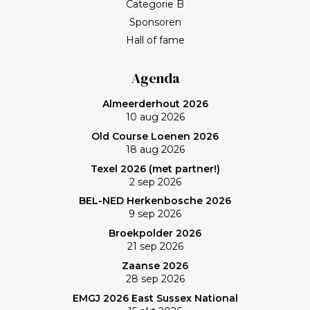
Categorie B
leven en wat werkelijk belangrijk is. Met het stoppen
Sponsoren
van het programma Kassa gaat Frank bij BNN/VARA
Hall of fame
een roerige tijd tegemoet. Spelen op een welhaast
verlaten baan en uiteindelijk zonovergoten Purmer
Agenda
was ‘even helemaal niets; heerlijk’, zo maakt Frank de
Almeerderhout 2026
balans op. En ik? (Bij vlagen) best goed gespeeld. Het
10 aug 2026
verlies was voorzien; gedaan en laten, dus. Maar de
Old Course Loenen 2026
memorabele ronde en de waanzinnige slagen van
18 aug 2026
Frank zullen mij nog lang bijblijven. Topgast, topdag!
Texel 2026 (met partner!)
Frank, bedankt!
2 sep 2026
BEL-NED Herkenbosche 2026
9 sep 2026
Broekpolder 2026
21 sep 2026
Zaanse 2026
28 sep 2026
EMGJ 2026 East Sussex National