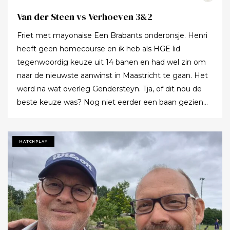
Van der Steen vs Verhoeven 3&2
Friet met mayonaise Een Brabants onderonsje. Henri
heeft geen homecourse en ik heb als HGE lid
tegenwoordig keuze uit 14 banen en had wel zin om
naar de nieuwste aanwinst in Maastricht te gaan. Het
werd na wat overleg Gendersteyn. Tja, of dit nou de
beste keuze was? Nog niet eerder een baan gezien
waarbij er op de fairways geen groen grassprietje meer
te vinden is: wordt de klimaatcrisis de angstgegner
voor meer banen? Ze hebben echt hun best gedaan
MATCHPLAY
om de afslagplaatsen en de greens groen te houden
maar dat leverde weer allerlei andere problemen op (
oa drassigheid rondom en op de greens ) dus
uitdaging volop! Ik denk dat buiten ons iedereen op de
hoogte was : wij waren de enige spelers in de baan!!!
Voor we echt van start gingen nog allebei de