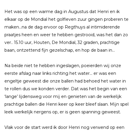
Het was op een warme dag in Augustus dat Henri en ik
elkaar op de Mondial het golfleven zuur gingen proberen te
maken…na de dag ervoor op Regthuys al intimiderende
praatjes heen en weer te hebben gestrooid, was het dan zo
ver.. 15.10 uur, Houten, De Mondial, 32 graden, prachtige
baan, ontzettend fĳn gezelschap, en hop de baan in…
Na beide niet te hebben ingeslagen, poeierden wĳ onze
eerste afslag naar links richting het water… er was een
engeltje geweest die onze ballen had behoed het water in
te rollen dus we konden verder. Dat was het begin van een
‘lange’ lĳdensweg voor mĳ en genieten van de werkelĳk
prachtige ballen die Henri keer op keer bleef slaan. Mĳn spel
leek werkelĳk nergens op, er is geen spanning geweest.
Vlak voor de start werd ik door Henri nog verwend op een