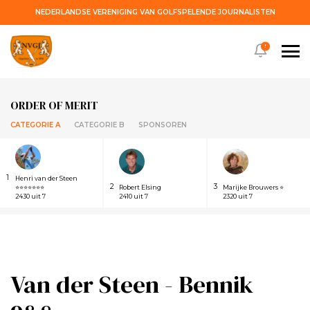
NEDERLANDSE VERENIGING VAN GOLFSPELENDE JOURNALISTEN
!
ORDER OF MERIT
CATEGORIE A
CATEGORIE B
SPONSOREN
1
Henri van der Steen
2
3
⭐⭐⭐⭐⭐⭐⭐
Robert Elsing
Marijke Brouwers ⭐
2430 uit 7
2410 uit 7
2320 uit 7
Van der Steen - Bennik