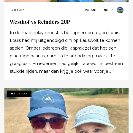
04.08.2026
ROLAND REINDERS
Westhof vs Reinders 2UP
In de matchplay moest ik het opnemen tegen Louis.
Louis had mij uitgenodigd om op Lauswolt te komen
spelen. Omdat iedereen die ik sprak zei dat het een
prachtige baan is, nam ik die uitnodiging maar al te
graag aan. En iedereen had gelijk. Lauswolt is best een
stukkie rijden, maar dan krijg je ook waar voor je
moeite. Ik denk dat ik tijdens de ronde wel een keer of
twaalf heb gezegd dat ik het zo’n mooie baan vond.
Tot ik uiteindelijk aankondigde dat ik het nu echt niet
MATCHPLAY
meer ging zeggen.