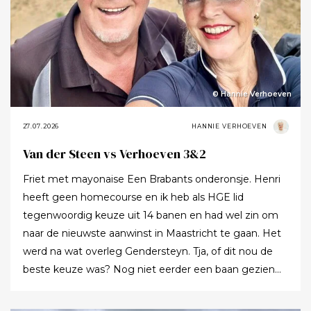
© Hannie Verhoeven
27.07.2026
HANNIE VERHOEVEN
Van der Steen vs Verhoeven 3&2
Friet met mayonaise Een Brabants onderonsje. Henri
heeft geen homecourse en ik heb als HGE lid
tegenwoordig keuze uit 14 banen en had wel zin om
naar de nieuwste aanwinst in Maastricht te gaan. Het
werd na wat overleg Gendersteyn. Tja, of dit nou de
beste keuze was? Nog niet eerder een baan gezien
waarbij er op de fairways geen groen grassprietje meer
te vinden is: wordt de klimaatcrisis de angstgegner