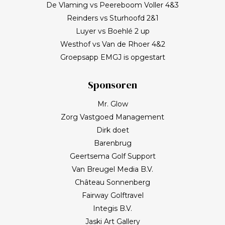
De Vlaming vs Peereboom Voller 4&3
Reinders vs Sturhoofd 2&1
Luyer vs Boehlé 2 up
Westhof vs Van de Rhoer 4&2
Groepsapp EMGJ is opgestart
Sponsoren
Mr. Glow
Zorg Vastgoed Management
Dirk doet
Barenbrug
Geertsema Golf Support
Van Breugel Media B.V.
Château Sonnenberg
Fairway Golftravel
Integis B.V.
Jaski Art Gallery