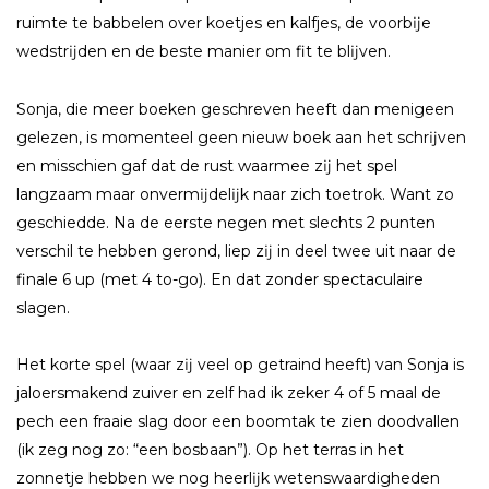
ruimte te babbelen over koetjes en kalfjes, de voorbĳe
wedstrĳden en de beste manier om fit te blĳven.
Sonja, die meer boeken geschreven heeft dan menigeen
gelezen, is momenteel geen nieuw boek aan het schrĳven
en misschien gaf dat de rust waarmee zĳ het spel
langzaam maar onvermĳdelĳk naar zich toetrok. Want zo
geschiedde. Na de eerste negen met slechts 2 punten
verschil te hebben gerond, liep zĳ in deel twee uit naar de
finale 6 up (met 4 to-go). En dat zonder spectaculaire
slagen.
Het korte spel (waar zĳ veel op getraind heeft) van Sonja is
jaloersmakend zuiver en zelf had ik zeker 4 of 5 maal de
pech een fraaie slag door een boomtak te zien doodvallen
(ik zeg nog zo: “een bosbaan”). Op het terras in het
zonnetje hebben we nog heerlĳk wetenswaardigheden