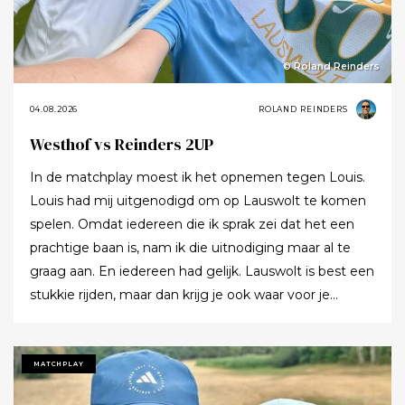
© Roland Reinders
04.08.2026
ROLAND REINDERS
Westhof vs Reinders 2UP
In de matchplay moest ik het opnemen tegen Louis.
Louis had mij uitgenodigd om op Lauswolt te komen
spelen. Omdat iedereen die ik sprak zei dat het een
prachtige baan is, nam ik die uitnodiging maar al te
graag aan. En iedereen had gelijk. Lauswolt is best een
stukkie rijden, maar dan krijg je ook waar voor je
moeite. Ik denk dat ik tijdens de ronde wel een keer of
twaalf heb gezegd dat ik het zo’n mooie baan vond.
Tot ik uiteindelijk aankondigde dat ik het nu echt niet
MATCHPLAY
meer ging zeggen.