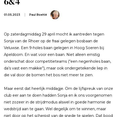
6&4
01.05.2023
Paul Boehlé
Op zaterdagmiddag 29 april mocht ik aantreden tegen
Sonja van de Rhoer op de fraai gelegen bosbaan de
Veluwse. Een 9-holes baan gelegen in Hoog Soeren bĳ
Apeldoorn. En wat voor een baan. Niet alleen ernstig
onderschat door competitieteams (“een negenholes baan,
da’s vast een makkie”), maar ook ondergetekende liep in
die val door de bomen het bos niet meer te zien.
Maar eerst dat heerlĳk middagje. Om de lĳfspreuk van onze
club eer aan te doen hadden Sonja en ik ons voorgenomen
niet zozeer in de strĳdmodus alswel in goede harmonie de
wedstrĳd aan te gaan. Wel degelĳk om te winnen, maar
niet door op het scherpst van de snede te spelen. Dat bood