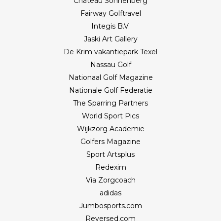
Château Sonnenberg
Fairway Golftravel
Integis B.V.
Jaski Art Gallery
De Krim vakantiepark Texel
Nassau Golf
Nationaal Golf Magazine
Nationale Golf Federatie
The Sparring Partners
World Sport Pics
Wijkzorg Academie
Golfers Magazine
Sport Artsplus
Redexim
Via Zorgcoach
adidas
Jumbosports.com
Reversed.com