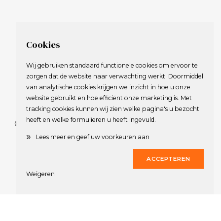
Cookies
Wij gebruiken standaard functionele cookies om ervoor te
zorgen dat de website naar verwachting werkt. Doormiddel
van analytische cookies krijgen we inzicht in hoe u onze
website gebruikt en hoe efficiënt onze marketing is. Met
tracking cookies kunnen wij zien welke pagina's u bezocht
heeft en welke formulieren u heeft ingevuld.
© 2009-2023 Nederlandse Vereniging van Golfspelende
»
Journalisten.
Lees meer en geef uw voorkeuren aan
Alle rechten voorbehouden.
ACCEPTEREN
Privacy Statement
en
Copyright
Weigeren
Deze website werd gerealiseerd door
Dirk