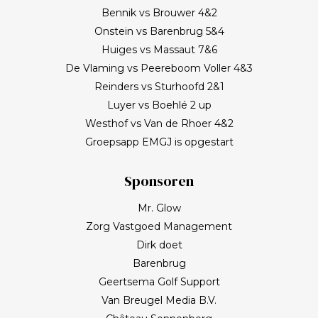
Bennik vs Brouwer 4&2
Onstein vs Barenbrug 5&4
Huiges vs Massaut 7&6
De Vlaming vs Peereboom Voller 4&3
Reinders vs Sturhoofd 2&1
Luyer vs Boehlé 2 up
Westhof vs Van de Rhoer 4&2
Groepsapp EMGJ is opgestart
Sponsoren
Mr. Glow
Zorg Vastgoed Management
Dirk doet
Barenbrug
Geertsema Golf Support
Van Breugel Media B.V.