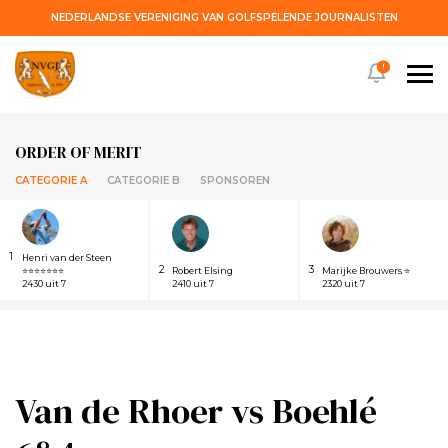
NEDERLANDSE VERENIGING VAN GOLFSPELENDE JOURNALISTEN
!
ORDER OF MERIT
CATEGORIE A
CATEGORIE B
SPONSOREN
1
Henri van der Steen
2
3
⭐⭐⭐⭐⭐⭐⭐
Robert Elsing
Marijke Brouwers ⭐
2430 uit 7
2410 uit 7
2320 uit 7
Van de Rhoer vs Boehlé