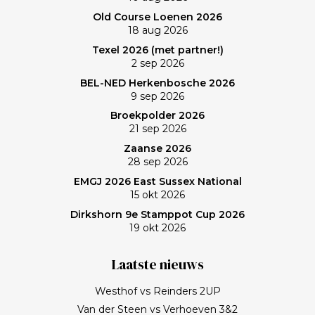
verlies was voorzien; gedaan en laten, dus. Maar de
Old Course Loenen 2026
memorabele ronde en de waanzinnige slagen van
18 aug 2026
Frank zullen mij nog lang bijblijven. Topgast, topdag!
Texel 2026 (met partner!)
Frank, bedankt!
2 sep 2026
BEL-NED Herkenbosche 2026
9 sep 2026
Broekpolder 2026
21 sep 2026
Zaanse 2026
28 sep 2026
EMGJ 2026 East Sussex National
15 okt 2026
Dirkshorn 9e Stamppot Cup 2026
19 okt 2026
Laatste nieuws
Westhof vs Reinders 2UP
Van der Steen vs Verhoeven 3&2