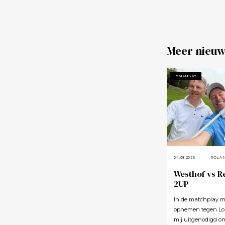
Meer nieuw
MATCHPLAY
04.08.2026
ROLA
Westhof vs R
2UP
In de matchplay m
opnemen tegen Lou
mij uitgenodigd o