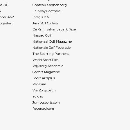
(journalistieke)
fd 2&1
Château Sonnenberg
ijn Budgetgolf was
p
Fairway Golftravel
ijverdienste en is
Rhoer 4&2
Integis B.V.
obby, zijn brood
pgestart
Jaski Art Gallery
t name in de zorg,
De Krim vakantiepark Texel
og thuiswonende
Nassau Golf
zheimer. Niet
Nationaal Golf Magazine
ishoudelijk maar
Nationale Golf Federatie
problemen die zij
The Sparring Partners
rs) in het
World Sport Pics
n tegenkomen.
Wijkzorg Academie
bevredigend
Golfers Magazine
 kalme uitstraling
Sport Artsplus
rakter bij helpt.
Redexim
 en vindt het niet
Via Zorgcoach
r de tweede of derde
adidas
 moet aanhoren.
e is herkenbaar.
Jumbosports.com
 3 jaar geleden
Reversed.com
 Alzheimer en
e jaren thuis
derde keer de