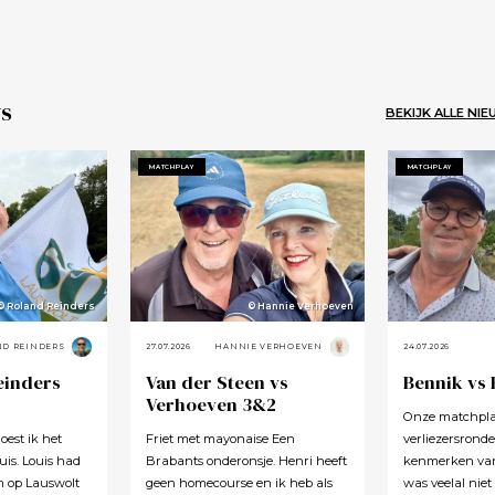
s
BEKIJK ALLE NI
MATCHPLAY
MATCHPLAY
© Roland Reinders
© Hannie Verhoeven
ND REINDERS
27.07.2026
HANNIE VERHOEVEN
24.07.2026
einders
Van der Steen vs
Bennik vs
Verhoeven 3&2
Onze matchplay
oest ik het
Friet met mayonaise Een
verliezersronde
is. Louis had
Brabants onderonsje. Henri heeft
kenmerken van 
m op Lauswolt
geen homecourse en ik heb als
was veelal niet