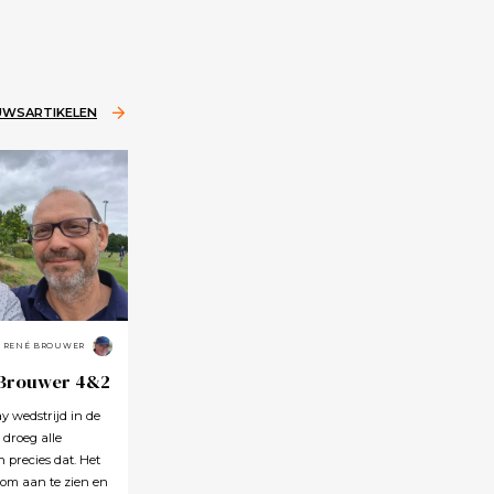
EUWSARTIKELEN
RENÉ BROUWER
 Brouwer 4&2
 wedstrijd in de
 droeg alle
precies dat. Het
 om aan te zien en