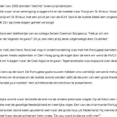
der van 2005 stonden “slechts” twee surprisereizen.
lot waar onze vereniging is opgericht en de tweede naar Parijs en St. Brieux. Naa
rijs en St. Brieux met een privé jet van de KLM. Vooral de laatste bleek een onge
s € 25,= pp twee dagen geheel verzorgd.
taris een telefoontje van ex-collega Jeroen Goeman Borgesius. “Heb je zin om
r de Vogezen te gaan? Zo ja, dan ben je bij deze uitgenodigd door ClubMed.”
er niet, dat Hans Terol ook nog in onderhandeling was met het Portugese toeriste
gesprek medio september in Den Haag ging de kogel door de kerk en werd de NVGJ de
gd om 5 dagen naar de Oost Algarve te gaan. Tegenprestatie was exposure over deze
 kers op de taart. De Portugese gastvrouwen hebben ons werkelijk verwend met p
e diners en drankjes en de laatste avond werden zelfs de deuren van een groot the
rlandse journalisten” een schitterende dinnershow te presenteren.
ijke avond waar tenslotte de ene na de andere polonaise volgde. Op de foto’s zie
kte met de gezellige feestelijkheid en heerlijke visjes. Eén van de charmante Port
ansvloer stond keek opvallend veel naar die grote reus uit Nederland. Hij merkte d
j met haar stoute schoenen hem vroeg ”Do you want to dance with me?”