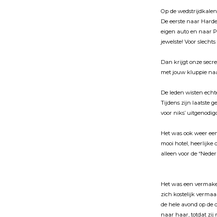
Op de wedstrijdkalen
De eerste naar Harde
eigen auto en naar Pa
jewelste! Voor slecht
Dan krijgt onze secre
met jouw kluppie naa
De leden wisten echt
Tijdens zijn laatste 
voor niks’ uitgenodi
Het was ook weer een
mooi hotel, heerlijk
alleen voor de “Nede
Het was een vermakel
zich kostelijk vermaa
de hele avond op de d
naar haar, totdat zi