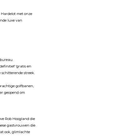
r Hardelot met onze
kende luxe van
nbureau.
finitief ‘gratis en
 schitterende streek.
rachtige golfbanen,
ater geopend om
n we Rob Hoogland die
ugese gastvrouwen die
at ook, glimlachte