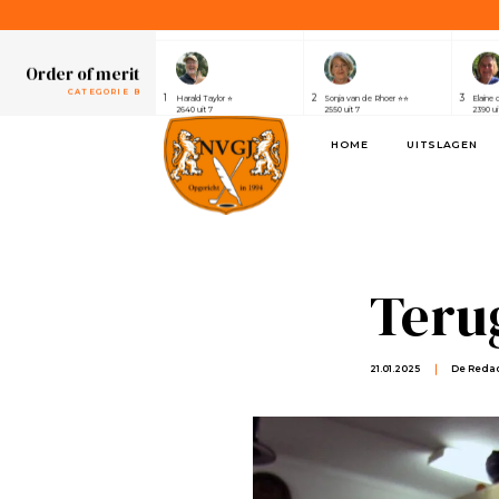
1
2
3
Henri van der Steen ⭐⭐⭐⭐⭐⭐⭐
Robert Elsing
Marijk
2430 uit 7
2410 uit 7
2320 ui
Order of merit
CATEGORIE B
1
2
3
Harald Taylor ⭐
Sonja van de Rhoer ⭐⭐
Elaine 
2640 uit 7
2550 uit 7
2390 ui
Order of merit
HOME
UITSLAGEN
SPONSOREN
1
2
3
Alwin de Rijke
Eric Venghaus
Joland
1100 uit 3
1060 uit 3
1000 ui
Order of merit
CATEGORIE A
1
2
3
Henri van der Steen ⭐⭐⭐⭐⭐⭐⭐
Robert Elsing
Marijk
2430 uit 7
2410 uit 7
2320 ui
Terug
Order of merit
CATEGORIE B
1
2
3
Harald Taylor ⭐
Sonja van de Rhoer ⭐⭐
Elaine 
2640 uit 7
2550 uit 7
2390 ui
21.01.2025
De Redac
Order of merit
SPONSOREN
1
2
3
Alwin de Rijke
Eric Venghaus
Joland
1100 uit 3
1060 uit 3
1000 ui