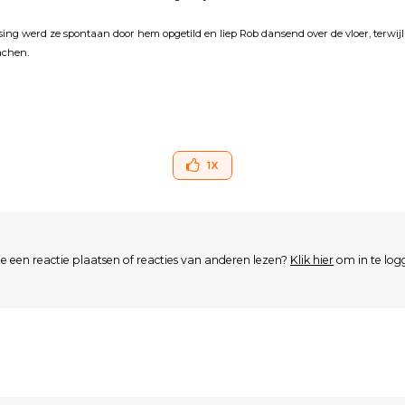
sing werd ze spontaan door hem opgetild en liep Rob dansend over de vloer, terwijl 
achen.
1
X
je een reactie plaatsen of reacties van anderen lezen?
Klik hier
om in te log