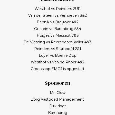
Westhof vs Reinders 2UP
Van der Steen vs Verhoeven 3&2
Bennik vs Brouwer 4&2
Onstein vs Barenbrug 5&4
Huiges vs Massaut 7&6
De Vlaming vs Peereboom Voller 4&3
Reinders vs Sturhoofd 2&1
Luyer vs Boehlé 2 up
Westhof vs Van de Rhoer 4&2
Groepsapp EMGJ is opgestart
Sponsoren
Mr. Glow
Zorg Vastgoed Management
Dirk doet
Barenbrug