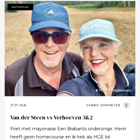
Tot ik uiteindelijk aankondigde dat ik het nu echt niet
MATCHPLAY
meer ging zeggen.
© Hannie Verhoeven
27.07.2026
HANNIE VERHOEVEN
Van der Steen vs Verhoeven 3&2
Friet met mayonaise Een Brabants onderonsje. Henri
heeft geen homecourse en ik heb als HGE lid