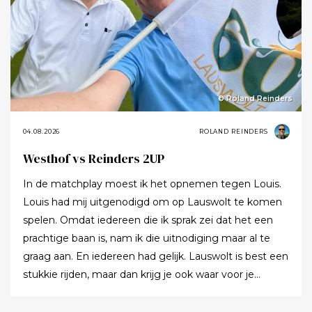
© Roland Reinders
04.08.2026
ROLAND REINDERS
Westhof vs Reinders 2UP
In de matchplay moest ik het opnemen tegen Louis.
Louis had mij uitgenodigd om op Lauswolt te komen
spelen. Omdat iedereen die ik sprak zei dat het een
prachtige baan is, nam ik die uitnodiging maar al te
graag aan. En iedereen had gelijk. Lauswolt is best een
stukkie rijden, maar dan krijg je ook waar voor je
moeite. Ik denk dat ik tijdens de ronde wel een keer of
twaalf heb gezegd dat ik het zo’n mooie baan vond.