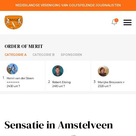
NEDERLANDSE VERENIGING VAN GOLFSPELENDE JOURNALISTEN
!
ORDER OF MERIT
CATEGORIE A
CATEGORIE B
SPONSOREN
1
Henri van der Steen
2
3
⭐⭐⭐⭐⭐⭐⭐
Robert Elsing
Marijke Brouwers ⭐
2430 uit 7
2410 uit 7
2320 uit 7
Sensatie in Amstelveen