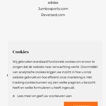
adidas
Jumbosports.com
Reversed.com
Cookies
Wij gebruiken standaard functionele cookies om ervoor te
zorgen dat de website naar verwachting werkt. Doormiddel
van analytische cookies krijgen we inzicht in hoe u onze
© 2009-2023 Nederlandse Vereniging van Golfspelende
website gebruikt en hoe efficiënt onze marketing is. Met
Journalisten.
tracking cookies kunnen wij zien welke pagina's u bezocht
Alle rechten voorbehouden.
heeft en welke formulieren u heeft ingevuld.
Privacy Statement
en
Copyright
»
Lees meer en geef uw voorkeuren aan