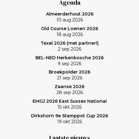
Agenda
was ‘even helemaal niets; heerlijk’, zo maakt Frank de
Almeerderhout 2026
balans op. En ik? (Bij vlagen) best goed gespeeld. Het
10 aug 2026
verlies was voorzien; gedaan en laten, dus. Maar de
Old Course Loenen 2026
memorabele ronde en de waanzinnige slagen van
18 aug 2026
Frank zullen mij nog lang bijblijven. Topgast, topdag!
Texel 2026 (met partner!)
Frank, bedankt!
2 sep 2026
BEL-NED Herkenbosche 2026
9 sep 2026
Broekpolder 2026
21 sep 2026
Zaanse 2026
28 sep 2026
EMGJ 2026 East Sussex National
15 okt 2026
Dirkshorn 9e Stamppot Cup 2026
19 okt 2026
Laatste nieuws