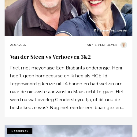
© Hannie Verhoeven
27.07.2026
HANNIE VERHOEVEN
Van der Steen vs Verhoeven 3&2
Friet met mayonaise Een Brabants onderonsje. Henri
heeft geen homecourse en ik heb als HGE lid
tegenwoordig keuze uit 14 banen en had wel zin om
naar de nieuwste aanwinst in Maastricht te gaan. Het
werd na wat overleg Gendersteyn. Tja, of dit nou de
beste keuze was? Nog niet eerder een baan gezien
waarbij er op de fairways geen groen grassprietje meer
te vinden is: wordt de klimaatcrisis de angstgegner
voor meer banen? Ze hebben echt hun best gedaan
MATCHPLAY