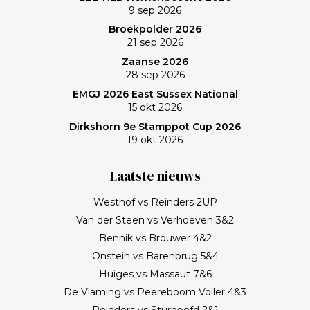
9 sep 2026
Broekpolder 2026
21 sep 2026
Zaanse 2026
28 sep 2026
EMGJ 2026 East Sussex National
15 okt 2026
Dirkshorn 9e Stamppot Cup 2026
19 okt 2026
Laatste nieuws
Westhof vs Reinders 2UP
Van der Steen vs Verhoeven 3&2
Bennik vs Brouwer 4&2
Onstein vs Barenbrug 5&4
Huiges vs Massaut 7&6
De Vlaming vs Peereboom Voller 4&3
Reinders vs Sturhoofd 2&1