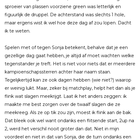
sproeier van plassen voorziene green was letterlijk en
figuurlijk de druppel. De achterstand was slechts 1 hole,
maar ergens wist ik wel hoe deze dag af zou lopen. Dacht
ik te weten.
Spelen met of tegen Sonja betekent, behalve dat je een
gezellige dag gaat hebben, je altijd af moet wachten welke
tegenstander je treft. Het is niet voor niets dat er meerdere
kampioenschapssterren achter haar naam staan.
Tegelijkertijd kan ze ook dagen hebben (wie niet?) waarop
er weinig lukt. Maar, zeker bij matchplay, helpt het dan als je
flink wat slagen meekrijgt. Laat ik het anders zeggen: ik
maakte me best zorgen over de twaalf slagen die ze
meekreeg. Als ze op tik zou zijn, moest ik flink aan de bak.
Dat bleek ook wel want ondanks een flitsende start, 2up na
2, werd het verschil nooit groter dan dat. Niet in mijn
voordeel en niet in dat van Sonja, die de turn ondanks een