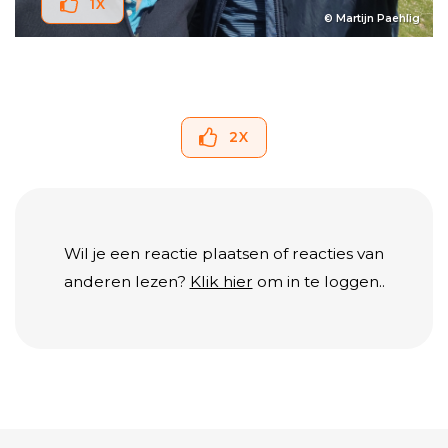
1
X
© Martijn Paehlig
2
X
Wil je een reactie plaatsen of reacties van
anderen lezen?
Klik hier
om in te loggen..