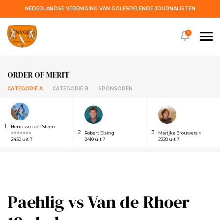
NEDERLANDSE VERENIGING VAN GOLFSPELENDE JOURNALISTEN
!
ORDER OF MERIT
CATEGORIE A
CATEGORIE B
SPONSOREN
1
Henri van der Steen
2
3
⭐⭐⭐⭐⭐⭐⭐
Robert Elsing
Marijke Brouwers ⭐
2430 uit 7
2410 uit 7
2320 uit 7
Paehlig vs Van de Rhoer