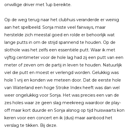
onwillige driver met 1up bereikte.
Op de weg terug naar het clubhuis veranderde er weinig
aan het spelbeeld. Sonja miste veel fairways, maar
herstelde zich meestal goed en rolde er behoorlijk wat
lange putts in om de strijd spannend te houden. Op de
slothole was het zelfs een essentiële putt. Waar ik met
vijftig centimeter voor de hole lag had zij een putt van een
meter of zeven om de partij in leven te houden. Natuurlijk
viel die putt en moest er verlengd worden. Gelukkig was
hole 1 vrij en konden we meteen door. Dat de eerste hole
van Waterland een hoge Stroke Index heeft was dan wel
weer ongelukkig voor Sonja. Het was precies een van de
zes holes waar ze geen slag meekreeg waardoor de play-
off maar kort duurde en Sonja alsnog op tijd huiswaarts kon
keren voor een concert en ik (dus) maar aanbood het
verslag te tikken. Bij deze.