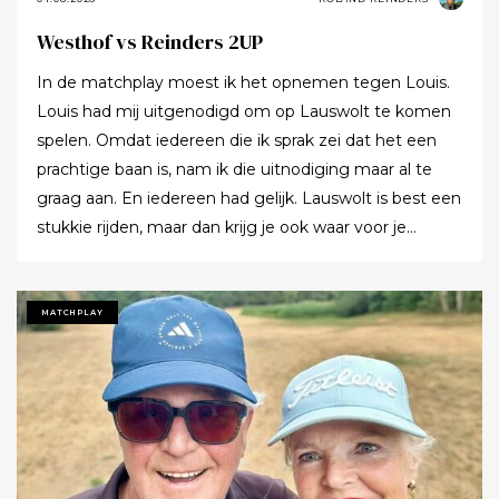
Westhof vs Reinders 2UP
In de matchplay moest ik het opnemen tegen Louis.
Louis had mij uitgenodigd om op Lauswolt te komen
spelen. Omdat iedereen die ik sprak zei dat het een
prachtige baan is, nam ik die uitnodiging maar al te
graag aan. En iedereen had gelijk. Lauswolt is best een
stukkie rijden, maar dan krijg je ook waar voor je
moeite. Ik denk dat ik tijdens de ronde wel een keer of
twaalf heb gezegd dat ik het zo’n mooie baan vond.
Tot ik uiteindelijk aankondigde dat ik het nu echt niet
MATCHPLAY
meer ging zeggen.