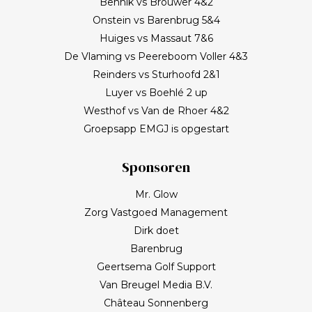
Bennik vs Brouwer 4&2
Onstein vs Barenbrug 5&4
Huiges vs Massaut 7&6
De Vlaming vs Peereboom Voller 4&3
Reinders vs Sturhoofd 2&1
Luyer vs Boehlé 2 up
Westhof vs Van de Rhoer 4&2
Groepsapp EMGJ is opgestart
Sponsoren
Mr. Glow
Zorg Vastgoed Management
Dirk doet
Barenbrug
Geertsema Golf Support
Van Breugel Media B.V.
Château Sonnenberg