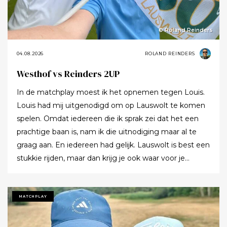
© Roland Reinders
04.08.2026
ROLAND REINDERS
Westhof vs Reinders 2UP
In de matchplay moest ik het opnemen tegen Louis.
Louis had mij uitgenodigd om op Lauswolt te komen
spelen. Omdat iedereen die ik sprak zei dat het een
prachtige baan is, nam ik die uitnodiging maar al te
graag aan. En iedereen had gelijk. Lauswolt is best een
stukkie rijden, maar dan krijg je ook waar voor je
moeite. Ik denk dat ik tijdens de ronde wel een keer of
twaalf heb gezegd dat ik het zo’n mooie baan vond.
Tot ik uiteindelijk aankondigde dat ik het nu echt niet
MATCHPLAY
meer ging zeggen.