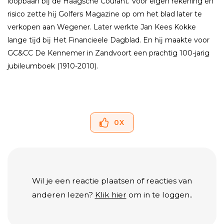
loopbaan bĳ de Haagsche Courant. Voor eigen rekening en
risico zette hĳ Golfers Magazine op om het blad later te
verkopen aan Wegener. Later werkte Jan Kees Kokke
lange tĳd bĳ Het Financieele Dagblad. En hĳ maakte voor
GC&CC De Kennemer in Zandvoort een prachtig 100-jarig
jubileumboek (1910-2010).
0
X
Wil je een reactie plaatsen of reacties van
anderen lezen?
Klik hier
om in te loggen..