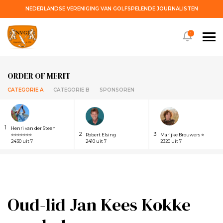
NEDERLANDSE VERENIGING VAN GOLFSPELENDE JOURNALISTEN
!
ORDER OF MERIT
CATEGORIE A
CATEGORIE B
SPONSOREN
1
Henri van der Steen
2
3
⭐⭐⭐⭐⭐⭐⭐
Robert Elsing
Marijke Brouwers ⭐
2430 uit 7
2410 uit 7
2320 uit 7
Oud-lid Jan Kees Kokke