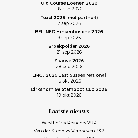
Old Course Loenen 2026
memorabele ronde en de waanzinnige slagen van
18 aug 2026
Frank zullen mij nog lang bijblijven. Topgast, topdag!
Texel 2026 (met partner!)
Frank, bedankt!
2 sep 2026
BEL-NED Herkenbosche 2026
9 sep 2026
Broekpolder 2026
21 sep 2026
Zaanse 2026
28 sep 2026
EMGJ 2026 East Sussex National
15 okt 2026
Dirkshorn 9e Stamppot Cup 2026
19 okt 2026
Laatste nieuws
Westhof vs Reinders 2UP
Van der Steen vs Verhoeven 3&2