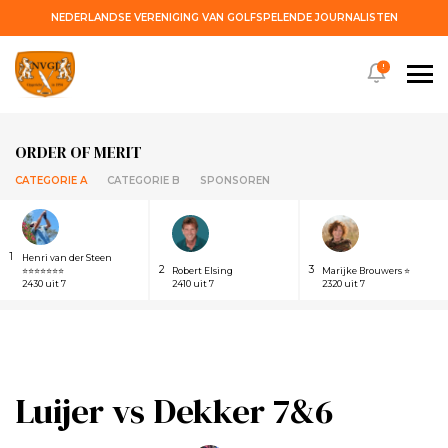
NEDERLANDSE VERENIGING VAN GOLFSPELENDE JOURNALISTEN
!
ORDER OF MERIT
CATEGORIE A
CATEGORIE B
SPONSOREN
1
Henri van der Steen
2
3
⭐⭐⭐⭐⭐⭐⭐
Robert Elsing
Marijke Brouwers ⭐
2430 uit 7
2410 uit 7
2320 uit 7
Luijer vs Dekker 7&6