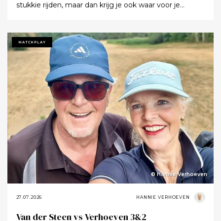
stukkie rijden, maar dan krijg je ook waar voor je
moeite. Ik denk dat ik tijdens de ronde wel een keer of
twaalf heb gezegd dat ik het zo’n mooie baan vond.
Tot ik uiteindelijk aankondigde dat ik het nu echt niet
MATCHPLAY
meer ging zeggen.
© Hannie Verhoeven
27.07.2026
HANNIE VERHOEVEN
Van der Steen vs Verhoeven 3&2