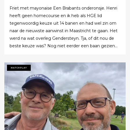
Friet met mayonaise Een Brabants onderonsje. Henri
heeft geen homecourse en ik heb als HGE lid
tegenwoordig keuze uit 14 banen en had wel zin om
naar de nieuwste aanwinst in Maastricht te gaan. Het
werd na wat overleg Gendersteyn. Tja, of dit nou de
beste keuze was? Nog niet eerder een baan gezien
waarbij er op de fairways geen groen grassprietje meer
te vinden is: wordt de klimaatcrisis de angstgegner
voor meer banen? Ze hebben echt hun best gedaan
MATCHPLAY
om de afslagplaatsen en de greens groen te houden
maar dat leverde weer allerlei andere problemen op (
oa drassigheid rondom en op de greens ) dus
uitdaging volop! Ik denk dat buiten ons iedereen op de
hoogte was : wij waren de enige spelers in de baan!!!
Voor we echt van start gingen nog allebei de
handicaptabellen goed bestudeerd : kijken of er met
een keuze van de juiste T-Box nog wat voordeel te