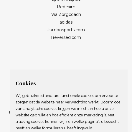
Redexim
Via Zorgcoach
adidas
Jumbosports.com
Reversed.com
Cookies
Wij gebruiken standaard functionele cookies om ervoor te
zorgen dat de website naar verwachting werkt. Doormiddel
van analytische cookies krijgen we inzicht in hoe u onze
© 2009-2023 Nederlandse Vereniging van Golfspelende
website gebruikt en hoe efficiënt onze marketing is. Met
Journalisten.
tracking cookies kunnen wij zien welke pagina's u bezocht
Alle rechten voorbehouden.
heeft en welke formulieren u heeft ingevuld.