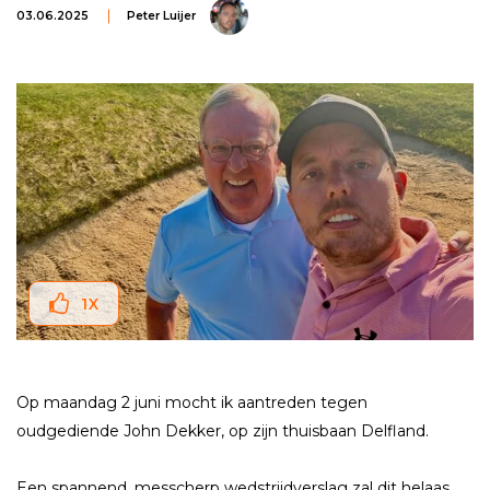
03.06.2025
Peter Luijer
1
X
Op maandag 2 juni mocht ik aantreden tegen
oudgediende John Dekker, op zijn thuisbaan Delfland.
Een spannend, messcherp wedstrijdverslag zal dit helaas