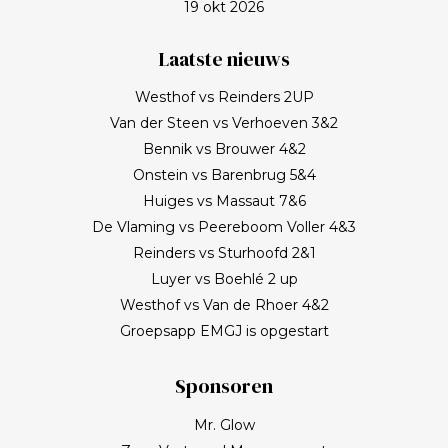
19 okt 2026
Laatste nieuws
Westhof vs Reinders 2UP
Van der Steen vs Verhoeven 3&2
Bennik vs Brouwer 4&2
Onstein vs Barenbrug 5&4
Huiges vs Massaut 7&6
De Vlaming vs Peereboom Voller 4&3
Reinders vs Sturhoofd 2&1
Luyer vs Boehlé 2 up
Westhof vs Van de Rhoer 4&2
Groepsapp EMGJ is opgestart
Sponsoren
Mr. Glow