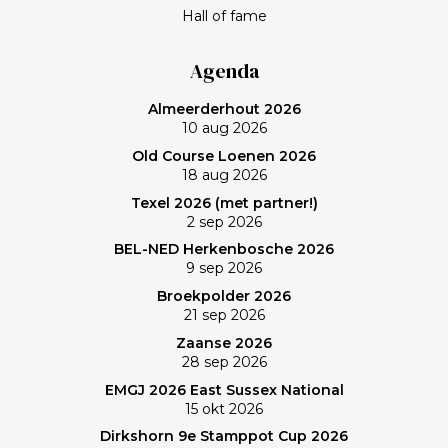
van het programma Kassa gaat Frank bij BNN/VARA
Hall of fame
een roerige tijd tegemoet. Spelen op een welhaast
verlaten baan en uiteindelijk zonovergoten Purmer
Agenda
was ‘even helemaal niets; heerlijk’, zo maakt Frank de
Almeerderhout 2026
balans op. En ik? (Bij vlagen) best goed gespeeld. Het
10 aug 2026
verlies was voorzien; gedaan en laten, dus. Maar de
Old Course Loenen 2026
memorabele ronde en de waanzinnige slagen van
18 aug 2026
Frank zullen mij nog lang bijblijven. Topgast, topdag!
Texel 2026 (met partner!)
Frank, bedankt!
2 sep 2026
BEL-NED Herkenbosche 2026
9 sep 2026
Broekpolder 2026
21 sep 2026
Zaanse 2026
28 sep 2026
EMGJ 2026 East Sussex National
15 okt 2026
Dirkshorn 9e Stamppot Cup 2026