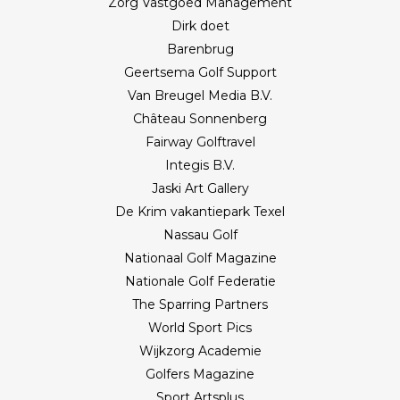
Zorg Vastgoed Management
Dirk doet
Barenbrug
Geertsema Golf Support
Van Breugel Media B.V.
Château Sonnenberg
Fairway Golftravel
Integis B.V.
Jaski Art Gallery
De Krim vakantiepark Texel
Nassau Golf
Nationaal Golf Magazine
Nationale Golf Federatie
The Sparring Partners
World Sport Pics
Wijkzorg Academie
Golfers Magazine
Sport Artsplus