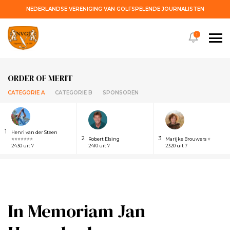
NEDERLANDSE VERENIGING VAN GOLFSPELENDE JOURNALISTEN
!
ORDER OF MERIT
CATEGORIE A
CATEGORIE B
SPONSOREN
1
Henri van der Steen
2
3
⭐⭐⭐⭐⭐⭐⭐
Robert Elsing
Marijke Brouwers ⭐
2430 uit 7
2410 uit 7
2320 uit 7
In Memoriam Jan