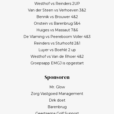
Westhof vs Reinders 2UP
Van der Steen vs Verhoeven 3&2
Bennik vs Brouwer 4&2
Onstein vs Barenbrug 5&4
Huiges vs Massaut 7&6
De Vlaming vs Peereboom Voller 4&3
Reinders vs Sturhoofd 2&1
Luyer vs Boehlé 2 up
Westhof vs Van de Rhoer 4&2
Groepsapp EMGJ is opgestart
Sponsoren
Mr. Glow
Zorg Vastgoed Management
Dirk doet
Barenbrug
Geertsema Golf Support