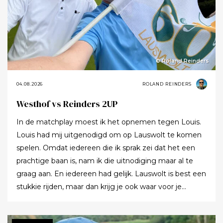
© Roland Reinders
04.08.2026
ROLAND REINDERS
Westhof vs Reinders 2UP
In de matchplay moest ik het opnemen tegen Louis.
Louis had mij uitgenodigd om op Lauswolt te komen
spelen. Omdat iedereen die ik sprak zei dat het een
prachtige baan is, nam ik die uitnodiging maar al te
graag aan. En iedereen had gelijk. Lauswolt is best een
stukkie rijden, maar dan krijg je ook waar voor je
moeite. Ik denk dat ik tijdens de ronde wel een keer of
twaalf heb gezegd dat ik het zo’n mooie baan vond.