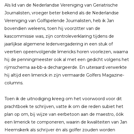
Als lid van de Nederlandse Vereniging van Geriatrische
Journalisten, vroeger beter bekend als de Nederlandse
Vereniging van Golfspelende Journalisten, heb ik Jan
bovendien weleens, toen hĳ voorzitter van de
kascommissie was, zĳn controleverklaring tĳdens de
jaarlĳkse algemene ledenvergadering in een stuk of
veertien opeenvolgende limericks horen voorlezen, waarna
hĳ de penningmeester ook al met een gedicht volgens het
rĳmschema aa-bb-a dechargeerde. En uiteraard verwerkte
hĳ altĳd een limerick in zĳn vermaarde Golfers Magazine-
columns.
Toen ik de uitnodiging kreeg om het voorwoord voor dit
prachtboek te schrĳven, vatte ik om die reden subiet het
plan op om, bĳ wĳze van eerbetoon aan de maestro, óók
een limerick te componeren, waarin de kwaliteiten van Jan
Heemskerk als schrĳver én als golfer zouden worden