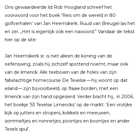
Ons gewaardeerde lid Rob Hoogland schreef het
voorwoord voor het boek ‘Reis om de wereld in 80
golfverhalen’ van Jan Heemskerk. Ruud van Breugel las het
en zei: „Het is eigenlĳk ook een nawoord.” Vandaar de tekst
hier op de site:
Jan Heemskerk sr. is niet alleen de koning van de
oefenswing, zoals hĳ zichzelf spottend noemt, maar ook
van de limerick. Alle teeboxen van de holes van zĳn
fabelachtige homecourse De Texelse — hĳ woont op dat
eiland — zĳn bĳvoorbeeld, op fraaie borden, met een
limerick van zĳn hand opgesierd. Verder bracht hĳ, in 2006,
het boekje ‘53 Texelse Limericks’ op de markt: ‘Een vrolĳke
kĳk op jutters en stropers, kokkels en meeuwen,
sommeltjes en nonnetjes, poontjes en boontjes en ander
Texels spul’.