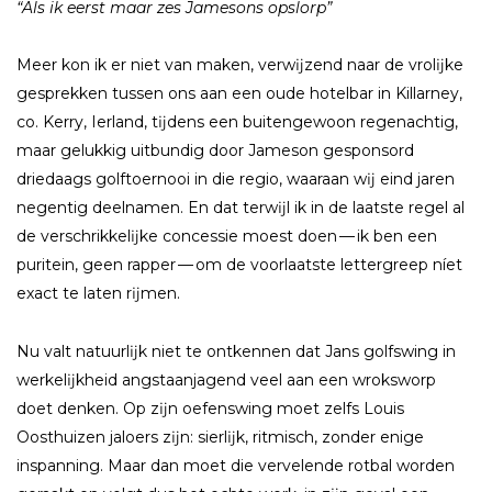
“Als ik eerst maar zes Jamesons opslorp”
Meer kon ik er niet van maken, verwĳzend naar de vrolĳke
gesprekken tussen ons aan een oude hotelbar in Killarney,
co. Kerry, Ierland, tĳdens een buitengewoon regenachtig,
maar gelukkig uitbundig door Jameson gesponsord
driedaags golftoernooi in die regio, waaraan wĳ eind jaren
negentig deelnamen. En dat terwĳl ik in de laatste regel al
de verschrikkelĳke concessie moest doen — ik ben een
puritein, geen rapper — om de voorlaatste lettergreep níet
exact te laten rĳmen.​
Nu valt natuurlĳk niet te ontkennen dat Jans golfswing in
werkelĳkheid angstaanjagend veel aan een wroksworp
doet denken. Op zĳn oefenswing moet zelfs Louis
Oosthuizen jaloers zĳn: sierlĳk, ritmisch, zonder enige
inspanning. Maar dan moet die vervelende rotbal worden