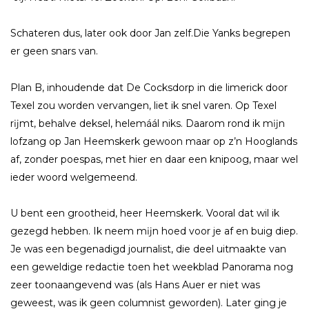
Schateren dus, later ook door Jan zelf.​Die Yanks begrepen
er geen snars van.​
Plan B, inhoudende dat De Cocksdorp in die limerick door
Texel zou worden vervangen, liet ik snel varen. Op Texel
rĳmt, behalve deksel, helemáál niks. Daarom rond ik mĳn
lofzang op Jan Heemskerk gewoon maar op z’n Hooglands
af, zonder poespas, met hier en daar een knipoog, maar wel
ieder woord welgemeend.​
U bent een grootheid, heer Heemskerk. Vooral dat wil ik
gezegd hebben. Ik neem mĳn hoed voor je af en buig diep.
Je was een begenadigd journalist, die deel uitmaakte van
een geweldige redactie toen het weekblad Panorama nog
zeer toonaangevend was (als Hans Auer er niet was
geweest, was ik geen columnist geworden). Later ging je