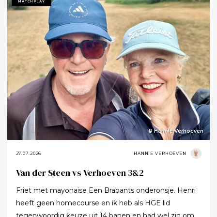
Tot ik uiteindelijk aankondigde dat ik het nu echt niet
MATCHPLAY
meer ging zeggen.
© Hannie Verhoeven
27.07.2026
HANNIE VERHOEVEN
Van der Steen vs Verhoeven 3&2
Friet met mayonaise Een Brabants onderonsje. Henri
heeft geen homecourse en ik heb als HGE lid
tegenwoordig keuze uit 14 banen en had wel zin om