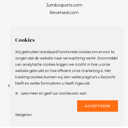
Jumbosports.com
Reversed.com
Cookies
Wij gebruiken standaard functionele cookies om ervoor te
zorgen dat de website naar verwachting werkt. Doormiddel
van analytische cookies krijgen we inzicht in hoe u onze
website gebruikt en hoe efficiënt onze marketing is. Met
tracking cookies kunnen wij zien welke pagina's u bezocht
heeft en welke formulieren u heeft ingevuld.
© 2009-2023 Nederlandse Vereniging van Golfspelende
»
Journalisten.
Lees meer en geef uw voorkeuren aan
Alle rechten voorbehouden.
ACCEPTEREN
Privacy Statement
en
Copyright
Weigeren
Deze website werd gerealiseerd door
Dirk