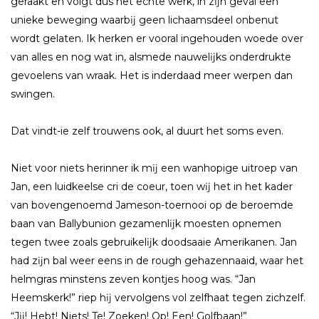
geraakt en volgt dus het echte werk, in zĳn geval een
unieke beweging waarbĳ geen lichaamsdeel onbenut
wordt gelaten. Ik herken er vooral ingehouden woede over
van alles en nog wat in, alsmede nauwelĳks onderdrukte
gevoelens van wraak. Het is inderdaad meer werpen dan
swingen.
Dat vindt-ie zelf trouwens ook, al duurt het soms even.​
Niet voor niets herinner ik mĳ een wanhopige uitroep van
Jan, een luidkeelse cri de coeur, toen wĳ het in het kader
van bovengenoemd Jameson-toernooi op de beroemde
baan van Ballybunion gezamenlĳk moesten opnemen
tegen twee zoals gebruikelĳk doodsaaie Amerikanen. Jan
had zĳn bal weer eens in de rough gehazennaaid, waar het
helmgras minstens zeven kontjes hoog was. “Jan
Heemskerk!” riep hĳ vervolgens vol zelfhaat tegen zichzelf.
“Jĳ! Hebt! Niets! Te! Zoeken! Op! Een! Golfbaan!”​