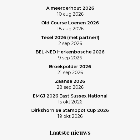
was ‘even helemaal niets; heerlijk’, zo maakt Frank de
Almeerderhout 2026
balans op. En ik? (Bij vlagen) best goed gespeeld. Het
10 aug 2026
verlies was voorzien; gedaan en laten, dus. Maar de
Old Course Loenen 2026
memorabele ronde en de waanzinnige slagen van
18 aug 2026
Frank zullen mij nog lang bijblijven. Topgast, topdag!
Texel 2026 (met partner!)
Frank, bedankt!
2 sep 2026
BEL-NED Herkenbosche 2026
9 sep 2026
Broekpolder 2026
21 sep 2026
Zaanse 2026
28 sep 2026
EMGJ 2026 East Sussex National
15 okt 2026
Dirkshorn 9e Stamppot Cup 2026
19 okt 2026
Laatste nieuws