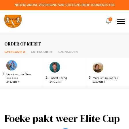
NEDERLANDSE VERENIGING VAN GOLFSPELENDE JOURNALISTEN
!
ORDER OF MERIT
CATEGORIE A
CATEGORIE B
SPONSOREN
1
Henri van der Steen
2
3
⭐⭐⭐⭐⭐⭐⭐
Robert Elsing
Marijke Brouwers ⭐
2430 uit 7
2410 uit 7
2320 uit 7
Foeke pakt weer Elite Cup