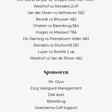
een goed gesprek over het journalistieke vak, het
Westhof vs Reinders 2UP
leven en wat werkelijk belangrijk is. Met het stoppen
Van der Steen vs Verhoeven 3&2
van het programma Kassa gaat Frank bij BNN/VARA
Bennik vs Brouwer 4&2
een roerige tijd tegemoet. Spelen op een welhaast
Onstein vs Barenbrug 5&4
verlaten baan en uiteindelijk zonovergoten Purmer
Huiges vs Massaut 7&6
was ‘even helemaal niets; heerlijk’, zo maakt Frank de
De Vlaming vs Peereboom Voller 4&3
balans op. En ik? (Bij vlagen) best goed gespeeld. Het
Reinders vs Sturhoofd 2&1
verlies was voorzien; gedaan en laten, dus. Maar de
Luyer vs Boehlé 2 up
memorabele ronde en de waanzinnige slagen van
Westhof vs Van de Rhoer 4&2
Frank zullen mij nog lang bijblijven. Topgast, topdag!
Frank, bedankt!
Sponsoren
Mr. Glow
Zorg Vastgoed Management
Dirk doet
Barenbrug
Geertsema Golf Support