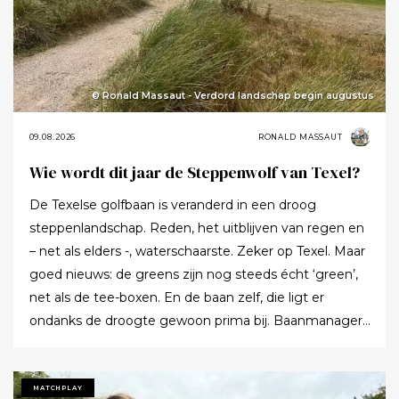
© Ronald Massaut - Verdord landschap begin augustus
09.08.2026
RONALD MASSAUT
Wie wordt dit jaar de Steppenwolf van Texel?
De Texelse golfbaan is veranderd in een droog
steppenlandschap. Reden, het uitblijven van regen en
– net als elders -, waterschaarste. Zeker op Texel. Maar
goed nieuws: de greens zijn nog steeds écht ‘green’,
net als de tee-boxen. En de baan zelf, die ligt er
ondanks de droogte gewoon prima bij. Baanmanager
Anita Hiemstra vertelt het meerdere keren per dag
aan de gasten. ,,Sinds mei is er geen
noemenswaardige regen meer gevallen. Tenminste,
MATCHPLAY