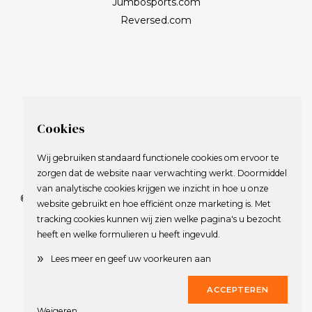
Jumbosports.com
Reversed.com
Cookies
Wij gebruiken standaard functionele cookies om ervoor te
zorgen dat de website naar verwachting werkt. Doormiddel
van analytische cookies krijgen we inzicht in hoe u onze
© 2009-2023 Nederlandse Vereniging van Golfspelende
website gebruikt en hoe efficiënt onze marketing is. Met
Journalisten.
tracking cookies kunnen wij zien welke pagina's u bezocht
Alle rechten voorbehouden.
heeft en welke formulieren u heeft ingevuld.
Privacy Statement
en
Copyright
»
Lees meer en geef uw voorkeuren aan
Deze website werd gerealiseerd door
Dirk
ACCEPTEREN
Weigeren