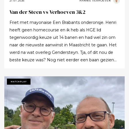
foto’s. Openen met verdorde landschap. Onderschrift:
27.07.2026
HANNIE VERHOEVEN
De fairways zijn veranderd in een steppenlandschap. C:
Van der Steen vs Verhoeven 3&2
Ronald Massaut Afsluiten met foto van groene
Friet met mayonaise Een Brabants onderonsje. Henri
fairway. Onderschrift: Bij de start van de zomer op 21
heeft geen homecourse en ik heb als HGE lid
juni was alles nog groen op de Texelse. C: Ronald
tegenwoordig keuze uit 14 banen en had wel zin om
Massaut
naar de nieuwste aanwinst in Maastricht te gaan. Het
werd na wat overleg Gendersteyn. Tja, of dit nou de
beste keuze was? Nog niet eerder een baan gezien
waarbij er op de fairways geen groen grassprietje meer
te vinden is: wordt de klimaatcrisis de angstgegner
voor meer banen? Ze hebben echt hun best gedaan
MATCHPLAY
om de afslagplaatsen en de greens groen te houden
maar dat leverde weer allerlei andere problemen op (
oa drassigheid rondom en op de greens ) dus
uitdaging volop! Ik denk dat buiten ons iedereen op de
hoogte was : wij waren de enige spelers in de baan!!!
Voor we echt van start gingen nog allebei de