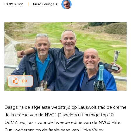
10.09.2022
Friso Leunge ⭐
0
X
Daags na de afgelaste wedstrĳd op Lauswolt trad de crème
de la crème van de NVGJ (3 spelers uit huidige top 10
OoM?, red) aan voor de tweede editie van de NVGJ Elite
Cup, wederom op de fraaie baan van Links Valley.