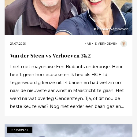
© Hannie Verhoeven
27.07.2026
HANNIE VERHOEVEN
Van der Steen vs Verhoeven 3&2
Friet met mayonaise Een Brabants onderonsje. Henri
heeft geen homecourse en ik heb als HGE lid
tegenwoordig keuze uit 14 banen en had wel zin om
naar de nieuwste aanwinst in Maastricht te gaan. Het
werd na wat overleg Gendersteyn. Tja, of dit nou de
beste keuze was? Nog niet eerder een baan gezien
waarbij er op de fairways geen groen grassprietje meer
te vinden is: wordt de klimaatcrisis de angstgegner
voor meer banen? Ze hebben echt hun best gedaan
MATCHPLAY