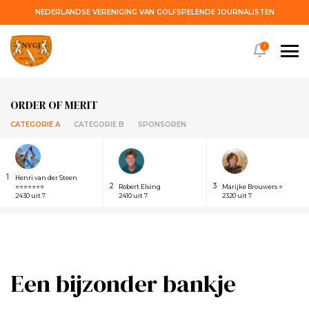
NEDERLANDSE VERENIGING VAN GOLFSPELENDE JOURNALISTEN
!
ORDER OF MERIT
CATEGORIE A
CATEGORIE B
SPONSOREN
1
Henri van der Steen
2
3
⭐⭐⭐⭐⭐⭐⭐
Robert Elsing
Marijke Brouwers ⭐
2430 uit 7
2410 uit 7
2320 uit 7
Een bijzonder bankje