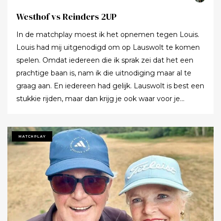
Westhof vs Reinders 2UP
In de matchplay moest ik het opnemen tegen Louis.
Louis had mij uitgenodigd om op Lauswolt te komen
spelen. Omdat iedereen die ik sprak zei dat het een
prachtige baan is, nam ik die uitnodiging maar al te
graag aan. En iedereen had gelijk. Lauswolt is best een
stukkie rijden, maar dan krijg je ook waar voor je
moeite. Ik denk dat ik tijdens de ronde wel een keer of
twaalf heb gezegd dat ik het zo’n mooie baan vond.
Tot ik uiteindelijk aankondigde dat ik het nu echt niet
MATCHPLAY
meer ging zeggen.