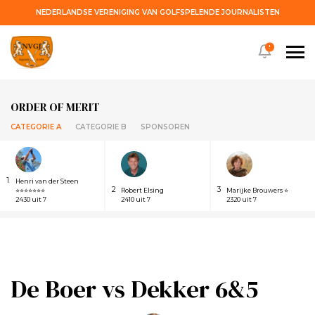
NEDERLANDSE VERENIGING VAN GOLFSPELENDE JOURNALISTEN
!
ORDER OF MERIT
CATEGORIE A
CATEGORIE B
SPONSOREN
1
Henri van der Steen
2
3
⭐⭐⭐⭐⭐⭐⭐
Robert Elsing
Marijke Brouwers ⭐
2430 uit 7
2410 uit 7
2320 uit 7
De Boer vs Dekker 6&5