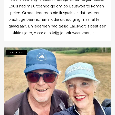
Louis had mij uitgenodigd om op Lauswolt te komen
spelen. Omdat iedereen die ik sprak zei dat het een
prachtige baan is, nam ik die uitnodiging maar al te
graag aan. En iedereen had gelijk. Lauswolt is best een
stukkie rijden, maar dan krijg je ook waar voor je
moeite. Ik denk dat ik tijdens de ronde wel een keer of
twaalf heb gezegd dat ik het zo’n mooie baan vond.
Tot ik uiteindelijk aankondigde dat ik het nu echt niet
MATCHPLAY
meer ging zeggen.