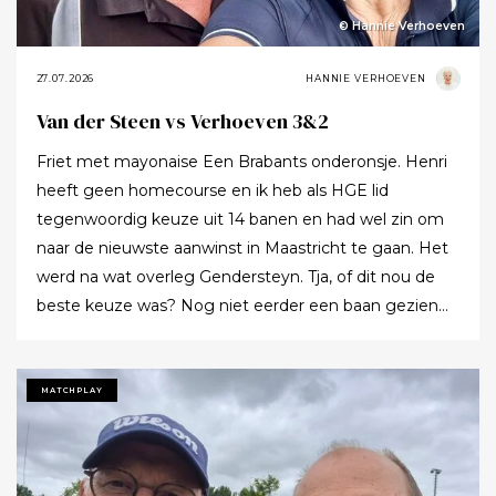
© Hannie Verhoeven
27.07.2026
HANNIE VERHOEVEN
Van der Steen vs Verhoeven 3&2
Friet met mayonaise Een Brabants onderonsje. Henri
heeft geen homecourse en ik heb als HGE lid
tegenwoordig keuze uit 14 banen en had wel zin om
naar de nieuwste aanwinst in Maastricht te gaan. Het
werd na wat overleg Gendersteyn. Tja, of dit nou de
beste keuze was? Nog niet eerder een baan gezien
waarbij er op de fairways geen groen grassprietje meer
te vinden is: wordt de klimaatcrisis de angstgegner
voor meer banen? Ze hebben echt hun best gedaan
MATCHPLAY
om de afslagplaatsen en de greens groen te houden
maar dat leverde weer allerlei andere problemen op (
oa drassigheid rondom en op de greens ) dus