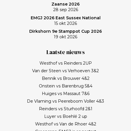
Zaanse 2026
28 sep 2026
EMGJ 2026 East Sussex National
15 okt 2026
Dirkshorn 9e Stamppot Cup 2026
19 okt 2026
Laatste nieuws
Westhof vs Reinders 2UP
Van der Steen vs Verhoeven 3&2
Bennik vs Brouwer 4&2
Onstein vs Barenbrug 5&4
Huiges vs Massaut 7&6
De Vlaming vs Peereboom Voller 4&3
Reinders vs Sturhoofd 2&1
Luyer vs Boehlé 2 up
Westhof vs Van de Rhoer 4&2