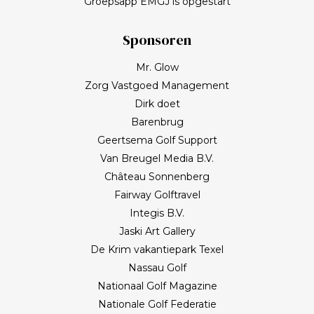
Groepsapp EMGJ is opgestart
Sponsoren
Mr. Glow
Zorg Vastgoed Management
Dirk doet
Barenbrug
Geertsema Golf Support
Van Breugel Media B.V.
Château Sonnenberg
Fairway Golftravel
Integis B.V.
Jaski Art Gallery
De Krim vakantiepark Texel
Nassau Golf
Nationaal Golf Magazine
Nationale Golf Federatie