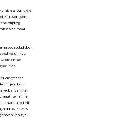
st zich al een tijdje
et zijn overlijden
onheilstijding
t misschien maar
aarna opgevolgd door
gtreding uit het
t woord om de
nde inzet.
er om golf een
e dingen die hij
le verbanden, het
aagt', zei hij me
cht nam, al zei hij
jn dasloze nek is
 genoten van zijn