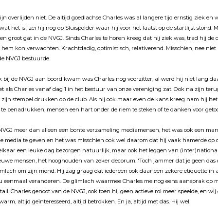
overlijden niet. De altijd goedlachse Charles was al langere tijd ernstig ziek en wi
wat het is', zei hij nog op Sluispolder waar hij voor het laatst op de startlijst stond. M
een groot gat in de NVGJ. Sinds Charles te horen kreeg dat hij ziek was, trad hij de 
n hem kon verwachten. Krachtdadig, optimistisch, relativerend. Misschien, nee nie
k de NVGJ bestuurde.
 bij de NVGJ aan boord kwam was Charles nog voorzitter, al werd hij niet lang d
et als Charles vanaf dag 1 in het bestuur van onze vereniging zat. Ook na zijn teru
s zijn stempel drukken op de club. Als hij ook maar even de kans kreeg nam hij he
e benadrukken, mensen een hart onder de riem te steken of te danken voor getoo
 NVGJ meer dan alleen een bonte verzameling mediamensen, het was ook een mani
 de media te geven en het was misschien ook wel daarom dat hij vaak hamerde op d
 elkaar een leuke dag bezorgen natuurlijk, maar ook het leggen van (inter)nationa
uwe mensen, het hooghouden van zeker decorum. 'Toch jammer dat je geen das dr
imlach om zijn mond. Hij zag graag dat iedereen ook daar een zekere etiquette in a
 nu eenmaal veranderen. De glimlach waarmee Charles me nog eens aansprak op mi
ail. Charles genoot van de NVGJ, ook toen hij geen actieve rol meer speelde, en wij
arm, altijd geïnteresseerd, altijd betrokken. En ja, altijd met das. Hij wel.