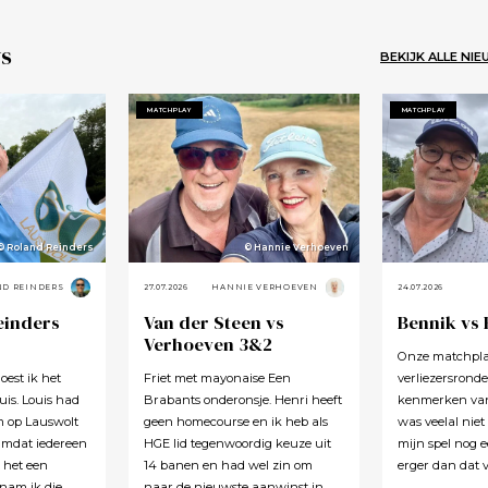
s
BEKIJK ALLE NI
MATCHPLAY
MATCHPLAY
© Roland Reinders
© Hannie Verhoeven
ND REINDERS
27.07.2026
HANNIE VERHOEVEN
24.07.2026
einders
Van der Steen vs
Bennik vs
Verhoeven 3&2
Onze matchplay
oest ik het
Friet met mayonaise Een
verliezersronde
is. Louis had
Brabants onderonsje. Henri heeft
kenmerken van 
m op Lauswolt
geen homecourse en ik heb als
was veelal niet
Omdat iedereen
HGE lid tegenwoordig keuze uit
mijn spel nog e
t het een
14 banen en had wel zin om
erger dan dat v
 nam ik die
naar de nieuwste aanwinst in
helemaal aan h