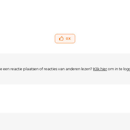
0
X
je een reactie plaatsen of reacties van anderen lezen?
Klik hier
om in te log