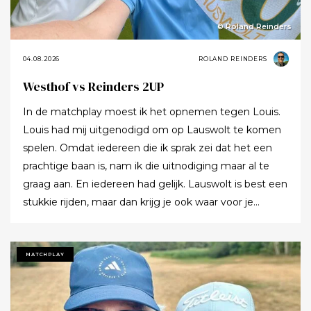
© Roland Reinders
04.08.2026
ROLAND REINDERS
Westhof vs Reinders 2UP
In de matchplay moest ik het opnemen tegen Louis.
Louis had mij uitgenodigd om op Lauswolt te komen
spelen. Omdat iedereen die ik sprak zei dat het een
prachtige baan is, nam ik die uitnodiging maar al te
graag aan. En iedereen had gelijk. Lauswolt is best een
stukkie rijden, maar dan krijg je ook waar voor je
moeite. Ik denk dat ik tijdens de ronde wel een keer of
twaalf heb gezegd dat ik het zo’n mooie baan vond.
Tot ik uiteindelijk aankondigde dat ik het nu echt niet
MATCHPLAY
meer ging zeggen.