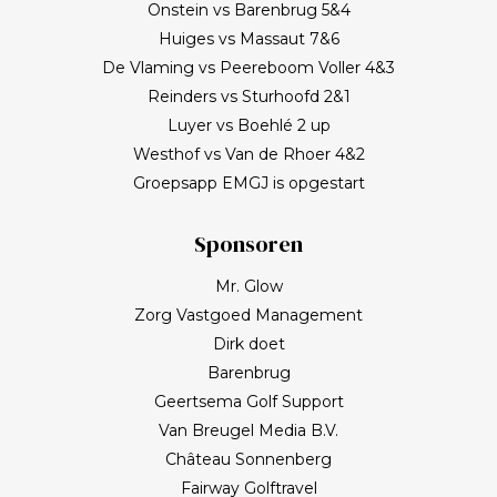
Onstein vs Barenbrug 5&4
Huiges vs Massaut 7&6
De Vlaming vs Peereboom Voller 4&3
Reinders vs Sturhoofd 2&1
Luyer vs Boehlé 2 up
Westhof vs Van de Rhoer 4&2
Groepsapp EMGJ is opgestart
Sponsoren
Mr. Glow
Zorg Vastgoed Management
Dirk doet
Barenbrug
Geertsema Golf Support
Van Breugel Media B.V.
Château Sonnenberg
Fairway Golftravel