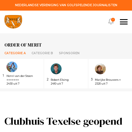
NEDERLANDSE VERENIGING VAN GOLFSPELENDE JOURNALISTEN
!
ORDER OF MERIT
CATEGORIE A
CATEGORIE B
SPONSOREN
1
Henri van der Steen
2
3
⭐⭐⭐⭐⭐⭐⭐
Robert Elsing
Marijke Brouwers ⭐
2430 uit 7
2410 uit 7
2320 uit 7
Clubhuis Texelse geopend