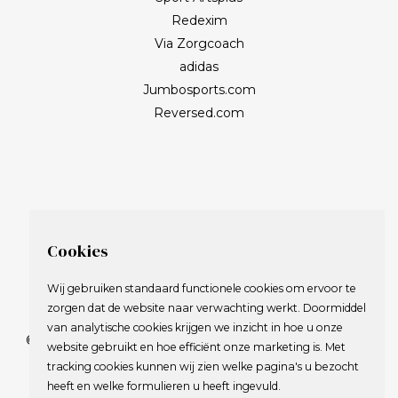
Redexim
Via Zorgcoach
adidas
Jumbosports.com
Reversed.com
Cookies
Wij gebruiken standaard functionele cookies om ervoor te
zorgen dat de website naar verwachting werkt. Doormiddel
van analytische cookies krijgen we inzicht in hoe u onze
© 2009-2023 Nederlandse Vereniging van Golfspelende
website gebruikt en hoe efficiënt onze marketing is. Met
Journalisten.
tracking cookies kunnen wij zien welke pagina's u bezocht
Alle rechten voorbehouden.
heeft en welke formulieren u heeft ingevuld.