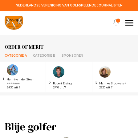
NEDERLANDSE VERENIGING VAN GOLFSPELENDE JOURNALISTEN
!
ORDER OF MERIT
CATEGORIE A
CATEGORIE B
SPONSOREN
1
Henri van der Steen
2
3
⭐⭐⭐⭐⭐⭐⭐
Robert Elsing
Marijke Brouwers ⭐
2430 uit 7
2410 uit 7
2320 uit 7
Blije golfer