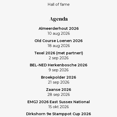
van het programma Kassa gaat Frank bij BNN/VARA
Hall of fame
een roerige tijd tegemoet. Spelen op een welhaast
verlaten baan en uiteindelijk zonovergoten Purmer
Agenda
was ‘even helemaal niets; heerlijk’, zo maakt Frank de
Almeerderhout 2026
balans op. En ik? (Bij vlagen) best goed gespeeld. Het
10 aug 2026
verlies was voorzien; gedaan en laten, dus. Maar de
Old Course Loenen 2026
memorabele ronde en de waanzinnige slagen van
18 aug 2026
Frank zullen mij nog lang bijblijven. Topgast, topdag!
Texel 2026 (met partner!)
Frank, bedankt!
2 sep 2026
BEL-NED Herkenbosche 2026
9 sep 2026
Broekpolder 2026
21 sep 2026
Zaanse 2026
28 sep 2026
EMGJ 2026 East Sussex National
15 okt 2026
Dirkshorn 9e Stamppot Cup 2026