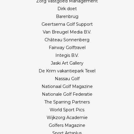
Zorg Vastgoed Management
Dirk doet
Barenbrug
Geertsema Golf Support
Van Breugel Media B.V.
Château Sonnenberg
Fairway Golftravel
Integis B.V.
Jaski Art Gallery
De Krim vakantiepark Texel
Nassau Golf
Nationaal Golf Magazine
Nationale Golf Federatie
The Sparring Partners
World Sport Pics
Wijkzorg Academie
Golfers Magazine
Sport Artsplus