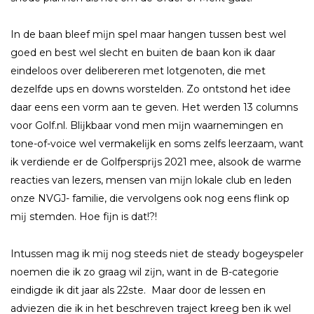
In de baan bleef mĳn spel maar hangen tussen best wel
goed en best wel slecht en buiten de baan kon ik daar
eindeloos over delibereren met lotgenoten, die met
dezelfde ups en downs worstelden. Zo ontstond het idee
daar eens een vorm aan te geven. Het werden 13 columns
voor Golf.nl. Blĳkbaar vond men mĳn waarnemingen en
tone-of-voice wel vermakelĳk en soms zelfs leerzaam, want
ik verdiende er de Golfpersprĳs 2021 mee, alsook de warme
reacties van lezers, mensen van mĳn lokale club en leden
onze NVGJ- familie, die vervolgens ook nog eens flink op
mĳ stemden. Hoe fĳn is dat!?!
Intussen mag ik mĳ nog steeds niet de steady bogeyspeler
noemen die ik zo graag wil zĳn, want in de B-categorie
eindigde ik dit jaar als 22ste. Maar door de lessen en
adviezen die ik in het beschreven traject kreeg ben ik wel