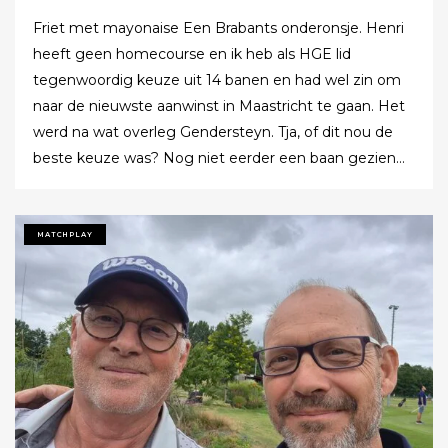
Friet met mayonaise Een Brabants onderonsje. Henri
heeft geen homecourse en ik heb als HGE lid
tegenwoordig keuze uit 14 banen en had wel zin om
naar de nieuwste aanwinst in Maastricht te gaan. Het
werd na wat overleg Gendersteyn. Tja, of dit nou de
beste keuze was? Nog niet eerder een baan gezien
waarbij er op de fairways geen groen grassprietje meer
te vinden is: wordt de klimaatcrisis de angstgegner
voor meer banen? Ze hebben echt hun best gedaan
MATCHPLAY
om de afslagplaatsen en de greens groen te houden
maar dat leverde weer allerlei andere problemen op (
oa drassigheid rondom en op de greens ) dus
uitdaging volop! Ik denk dat buiten ons iedereen op de
hoogte was : wij waren de enige spelers in de baan!!!
Voor we echt van start gingen nog allebei de
handicaptabellen goed bestudeerd : kijken of er met
een keuze van de juiste T-Box nog wat voordeel te