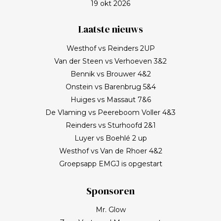
19 okt 2026
Laatste nieuws
Westhof vs Reinders 2UP
Van der Steen vs Verhoeven 3&2
Bennik vs Brouwer 4&2
Onstein vs Barenbrug 5&4
Huiges vs Massaut 7&6
De Vlaming vs Peereboom Voller 4&3
Reinders vs Sturhoofd 2&1
Luyer vs Boehlé 2 up
Westhof vs Van de Rhoer 4&2
Groepsapp EMGJ is opgestart
Sponsoren
Mr. Glow