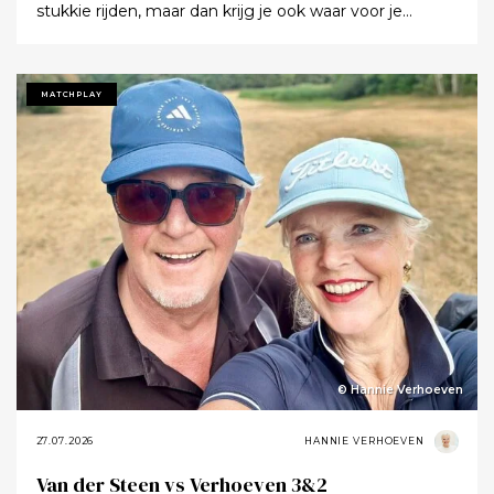
stukkie rijden, maar dan krijg je ook waar voor je
moeite. Ik denk dat ik tijdens de ronde wel een keer of
twaalf heb gezegd dat ik het zo’n mooie baan vond.
Tot ik uiteindelijk aankondigde dat ik het nu echt niet
MATCHPLAY
meer ging zeggen.
© Hannie Verhoeven
27.07.2026
HANNIE VERHOEVEN
Van der Steen vs Verhoeven 3&2