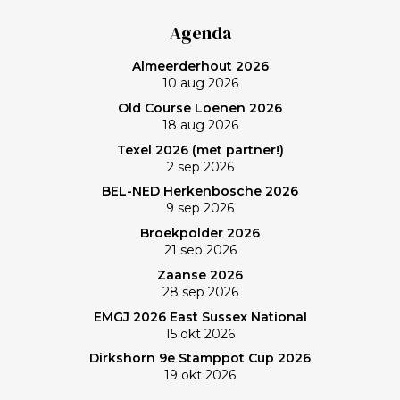
verlaten baan en uiteindelijk zonovergoten Purmer
Agenda
was ‘even helemaal niets; heerlijk’, zo maakt Frank de
Almeerderhout 2026
balans op. En ik? (Bij vlagen) best goed gespeeld. Het
10 aug 2026
verlies was voorzien; gedaan en laten, dus. Maar de
Old Course Loenen 2026
memorabele ronde en de waanzinnige slagen van
18 aug 2026
Frank zullen mij nog lang bijblijven. Topgast, topdag!
Texel 2026 (met partner!)
Frank, bedankt!
2 sep 2026
BEL-NED Herkenbosche 2026
9 sep 2026
Broekpolder 2026
21 sep 2026
Zaanse 2026
28 sep 2026
EMGJ 2026 East Sussex National
15 okt 2026
Dirkshorn 9e Stamppot Cup 2026
19 okt 2026