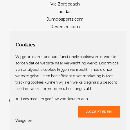
Via Zorgcoach
adidas
Jumbosports.com
Reversed.com
Cookies
Wij gebruiken standaard functionele cookies om ervoor te
zorgen dat de website naar verwachting werkt. Doormiddel
van analytische cookies krijgen we inzicht in hoe u onze
website gebruikt en hoe efficiënt onze marketing is. Met
tracking cookies kunnen wij zien welke pagina's u bezocht
heeft en welke formulieren u heeft ingevuld.
»
Lees meer en geef uw voorkeuren aan
© 2009-2023 Nederlandse Vereniging van Golfspelende
Journalisten.
ACCEPTEREN
Alle rechten voorbehouden.
Weigeren
Privacy Statement
en
Copyright