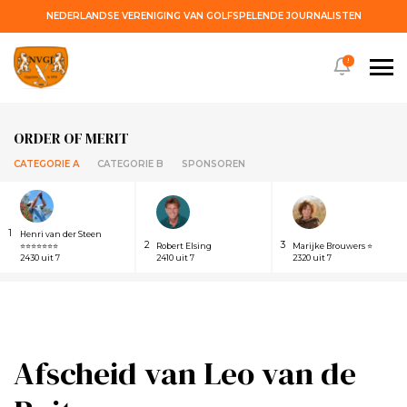
NEDERLANDSE VERENIGING VAN GOLFSPELENDE JOURNALISTEN
!
ORDER OF MERIT
CATEGORIE A
CATEGORIE B
SPONSOREN
1
Henri van der Steen
2
3
⭐⭐⭐⭐⭐⭐⭐
Robert Elsing
Marijke Brouwers ⭐
2430 uit 7
2410 uit 7
2320 uit 7
Afscheid van Leo van de