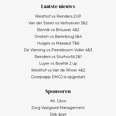
Laatste nieuws
Westhof vs Reinders 2UP
Van der Steen vs Verhoeven 3&2
Bennik vs Brouwer 4&2
Onstein vs Barenbrug 5&4
Huiges vs Massaut 7&6
De Vlaming vs Peereboom Voller 4&3
Reinders vs Sturhoofd 2&1
Luyer vs Boehlé 2 up
Westhof vs Van de Rhoer 4&2
Groepsapp EMGJ is opgestart
Sponsoren
Mr. Glow
Zorg Vastgoed Management
Dirk doet