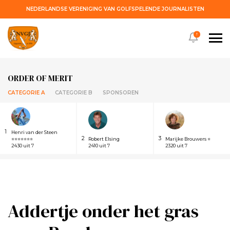
NEDERLANDSE VERENIGING VAN GOLFSPELENDE JOURNALISTEN
!
ORDER OF MERIT
CATEGORIE A
CATEGORIE B
SPONSOREN
1
Henri van der Steen
2
3
⭐⭐⭐⭐⭐⭐⭐
Robert Elsing
Marijke Brouwers ⭐
2430 uit 7
2410 uit 7
2320 uit 7
Addertje onder het gras