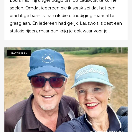
Louis had mij uitgenodigd om op Lauswolt te komen
spelen. Omdat iedereen die ik sprak zei dat het een
prachtige baan is, nam ik die uitnodiging maar al te
graag aan. En iedereen had gelijk. Lauswolt is best een
stukkie rijden, maar dan krijg je ook waar voor je
moeite. Ik denk dat ik tijdens de ronde wel een keer of
twaalf heb gezegd dat ik het zo’n mooie baan vond.
Tot ik uiteindelijk aankondigde dat ik het nu echt niet
MATCHPLAY
meer ging zeggen.