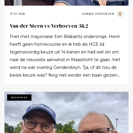
© Hannie Verhoeven
27.07.2026
HANNIE VERHOEVEN
Van der Steen vs Verhoeven 3&2
Friet met mayonaise Een Brabants onderonsje. Henri
heeft geen homecourse en ik heb als HGE lid
tegenwoordig keuze uit 14 banen en had wel zin om
naar de nieuwste aanwinst in Maastricht te gaan. Het
werd na wat overleg Gendersteyn. Tja, of dit nou de
beste keuze was? Nog niet eerder een baan gezien
waarbij er op de fairways geen groen grassprietje meer
te vinden is: wordt de klimaatcrisis de angstgegner
voor meer banen? Ze hebben echt hun best gedaan
MATCHPLAY
om de afslagplaatsen en de greens groen te houden
maar dat leverde weer allerlei andere problemen op (
oa drassigheid rondom en op de greens ) dus
uitdaging volop! Ik denk dat buiten ons iedereen op de