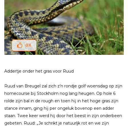
0
X
Addertje onder het gras voor Ruud
Ruud van Breugel zal zich z’n rondje golf woensdag op zĳn
homecourse bĳ Stockholm nog lang heugen. Op hole 6
rolde zĳn bal in de rough en toen hĳ in het hoge gras zĳn
stance innam, ging hĳ per ongeluk bovenop een adder
staan. Twee keer werd hĳ door het beest in zĳn onderbeen
gebeten. Ruud: „Je schrikt je natuurljk rot en we zĳn