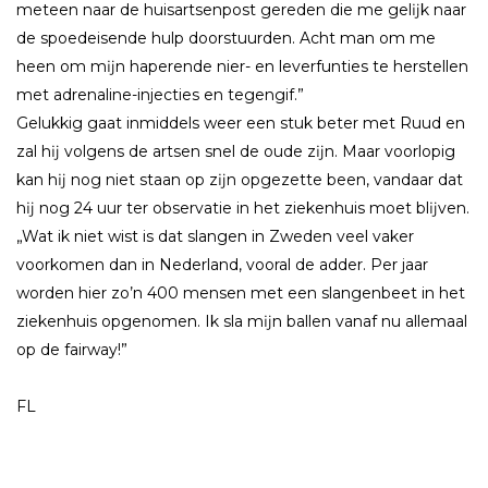
meteen naar de huisartsenpost gereden die me gelĳk naar
de spoedeisende hulp doorstuurden. Acht man om me
heen om mĳn haperende nier- en leverfunties te herstellen
met adrenaline-injecties en tegengif.”
Gelukkig gaat inmiddels weer een stuk beter met Ruud en
zal hĳ volgens de artsen snel de oude zĳn. Maar voorlopig
kan hĳ nog niet staan op zĳn opgezette been, vandaar dat
hĳ nog 24 uur ter observatie in het ziekenhuis moet blĳven.
„Wat ik niet wist is dat slangen in Zweden veel vaker
voorkomen dan in Nederland, vooral de adder. Per jaar
worden hier zo’n 400 mensen met een slangenbeet in het
ziekenhuis opgenomen. Ik sla mĳn ballen vanaf nu allemaal
op de fairway!”
FL