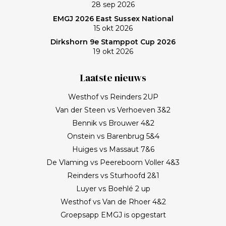
28 sep 2026
EMGJ 2026 East Sussex National
15 okt 2026
Dirkshorn 9e Stamppot Cup 2026
19 okt 2026
Laatste nieuws
Westhof vs Reinders 2UP
Van der Steen vs Verhoeven 3&2
Bennik vs Brouwer 4&2
Onstein vs Barenbrug 5&4
Huiges vs Massaut 7&6
De Vlaming vs Peereboom Voller 4&3
Reinders vs Sturhoofd 2&1
Luyer vs Boehlé 2 up
Westhof vs Van de Rhoer 4&2
Groepsapp EMGJ is opgestart