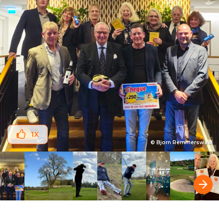
1
X
© Bjorn Remmerswaal