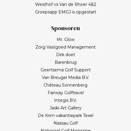
Westhof vs Van de Rhoer 4&2
Groepsapp EMGJ is opgestart
Sponsoren
Mr. Glow
Zorg Vastgoed Management
Dirk doet
Barenbrug
Geertsema Golf Support
Van Breugel Media B.V.
Château Sonnenberg
Fairway Golftravel
Integis B.V.
Jaski Art Gallery
De Krim vakantiepark Texel
Nassau Golf
Nationaal Golf Magazine