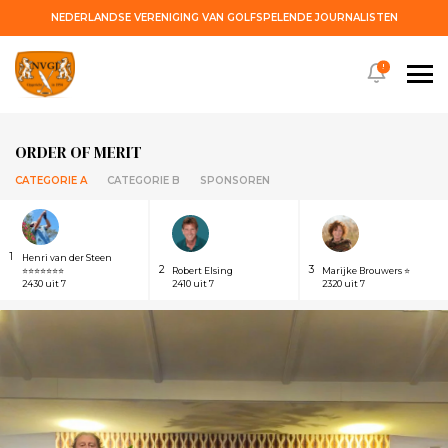
NEDERLANDSE VERENIGING VAN GOLFSPELENDE JOURNALISTEN
!
ORDER OF MERIT
CATEGORIE A
CATEGORIE B
SPONSOREN
1
Henri van der Steen
2
3
⭐⭐⭐⭐⭐⭐⭐
Robert Elsing
Marijke Brouwers ⭐
2430 uit 7
2410 uit 7
2320 uit 7