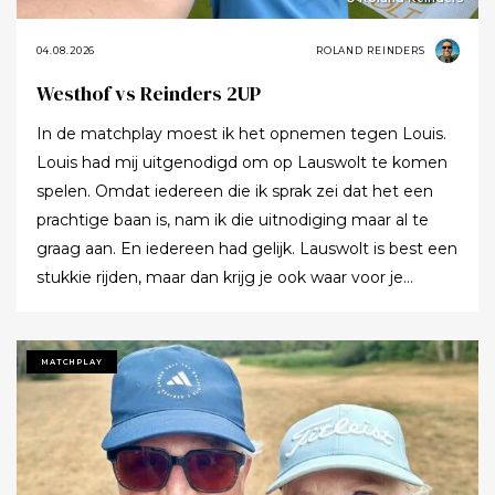
04.08.2026
ROLAND REINDERS
Westhof vs Reinders 2UP
In de matchplay moest ik het opnemen tegen Louis.
Louis had mij uitgenodigd om op Lauswolt te komen
spelen. Omdat iedereen die ik sprak zei dat het een
prachtige baan is, nam ik die uitnodiging maar al te
graag aan. En iedereen had gelijk. Lauswolt is best een
stukkie rijden, maar dan krijg je ook waar voor je
moeite. Ik denk dat ik tijdens de ronde wel een keer of
twaalf heb gezegd dat ik het zo’n mooie baan vond.
Tot ik uiteindelijk aankondigde dat ik het nu echt niet
MATCHPLAY
meer ging zeggen.