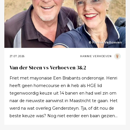
© Hannie Verhoeven
27.07.2026
HANNIE VERHOEVEN
Van der Steen vs Verhoeven 3&2
Friet met mayonaise Een Brabants onderonsje. Henri
heeft geen homecourse en ik heb als HGE lid
tegenwoordig keuze uit 14 banen en had wel zin om
naar de nieuwste aanwinst in Maastricht te gaan. Het
werd na wat overleg Gendersteyn. Tja, of dit nou de
beste keuze was? Nog niet eerder een baan gezien
waarbij er op de fairways geen groen grassprietje meer