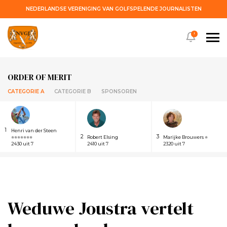
NEDERLANDSE VERENIGING VAN GOLFSPELENDE JOURNALISTEN
!
ORDER OF MERIT
CATEGORIE A
CATEGORIE B
SPONSOREN
1
Henri van der Steen
2
3
⭐⭐⭐⭐⭐⭐⭐
Robert Elsing
Marijke Brouwers ⭐
2430 uit 7
2410 uit 7
2320 uit 7
Weduwe Joustra vertelt