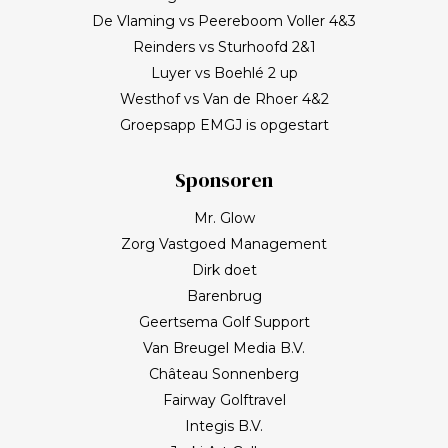
De Vlaming vs Peereboom Voller 4&3
Reinders vs Sturhoofd 2&1
Luyer vs Boehlé 2 up
Westhof vs Van de Rhoer 4&2
Groepsapp EMGJ is opgestart
Sponsoren
Mr. Glow
Zorg Vastgoed Management
Dirk doet
Barenbrug
Geertsema Golf Support
Van Breugel Media B.V.
Château Sonnenberg
Fairway Golftravel
Integis B.V.