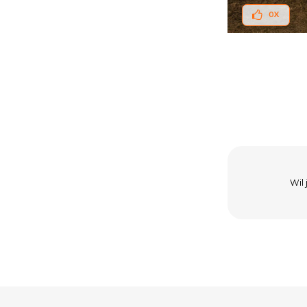
0
X
Wil 