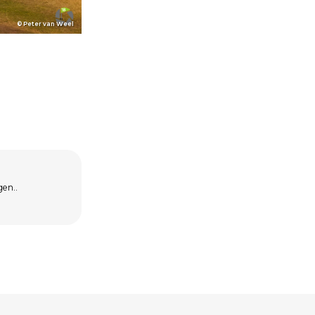
© Peter van Weel
gen..