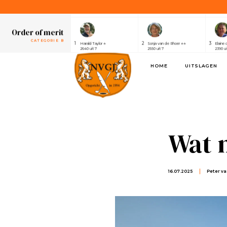
1
2
3
Henri van der Steen ⭐⭐⭐⭐⭐⭐⭐
Robert Elsing
Marijk
2430 uit 7
2410 uit 7
2320 ui
Order of merit
CATEGORIE B
1
2
3
Harald Taylor ⭐
Sonja van de Rhoer ⭐⭐
Elaine 
2640 uit 7
2550 uit 7
2390 ui
Order of merit
HOME
UITSLAGEN
SPONSOREN
1
2
3
Alwin de Rijke
Eric Venghaus
Joland
1100 uit 3
1060 uit 3
1000 ui
Order of merit
CATEGORIE A
1
2
3
Henri van der Steen ⭐⭐⭐⭐⭐⭐⭐
Robert Elsing
Marijk
2430 uit 7
2410 uit 7
2320 ui
Wat m
Order of merit
CATEGORIE B
1
2
3
Harald Taylor ⭐
Sonja van de Rhoer ⭐⭐
Elaine 
2640 uit 7
2550 uit 7
2390 ui
16.07.2025
Peter v
Order of merit
SPONSOREN
1
2
3
Alwin de Rijke
Eric Venghaus
Joland
1100 uit 3
1060 uit 3
1000 ui