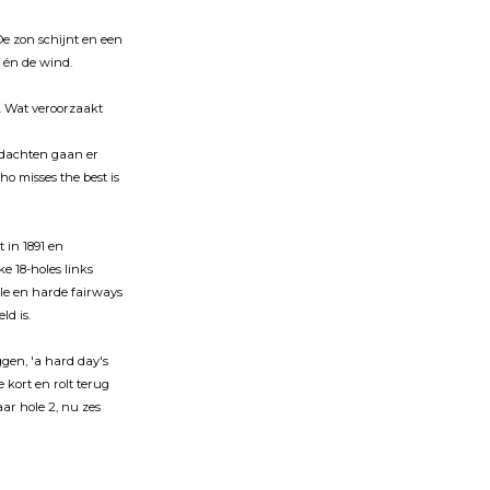
e zon schijnt en een
 én de wind.
s. Wat veroorzaakt
gedachten gaan er
ho misses the best is
 in 1891 en
e 18-holes links
ele en harde fairways
ld is.
ggen, 'a hard day's
e kort en rolt terug
ar hole 2, nu zes