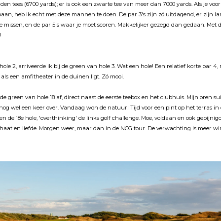
den tees (6700 yards); er is ook een zwarte tee van meer dan 7000 yards. Als je voo
aan, heb ik echt met deze mannen te doen. De par 3's zijn zó uitdagend, er zijn la
e missen, en de par 5's waar je moet scoren. Makkelijker gezegd dan gedaan. Met d
!
ole 2, arriveerde ik bij de green van hole 3. Wat een hole! Een relatief korte par 4,
als een amfitheater in de duinen ligt. Zó mooi.
 de green van hole 18 af, direct naast de eerste teebox en het clubhuis. Mijn oren suize
og wel een keer over. Vandaag won de natuur! Tijd voor een pint op het terras in 
en de 18e hole, 'overthinking' de links golf challenge. Moe, voldaan en ook gepijnigd.
f: haat en liefde. Morgen weer, maar dan in de NCG tour. De verwachting is meer 