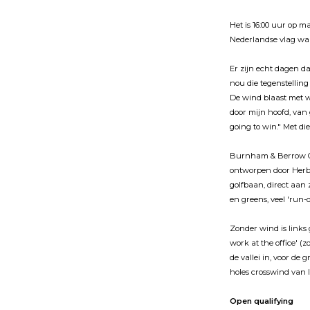
Het is 16:00 uur op 
Nederlandse vlag wap
Er zijn echt dagen da
nou die tegenstelling
De wind blaast met wi
door mijn hoofd, van 
going to win." Met di
Burnham & Berrow Gol
ontworpen door Herber
golfbaan, direct aan 
en greens, veel 'run-o
Zonder wind is links 
work at the office' (z
de vallei in, voor de
holes crosswind van li
Open qualifying