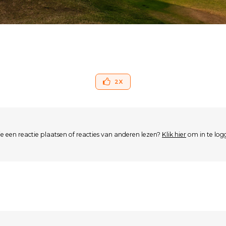
2
X
je een reactie plaatsen of reacties van anderen lezen?
Klik hier
om in te log