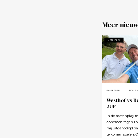
Meer nieuw
MATCHPLAY
04.08.2026
ROLA
Westhof vs R
2UP
In de matchplay m
opnemen tegen Lou
mij uitgenodigd o
te komen spelen. 