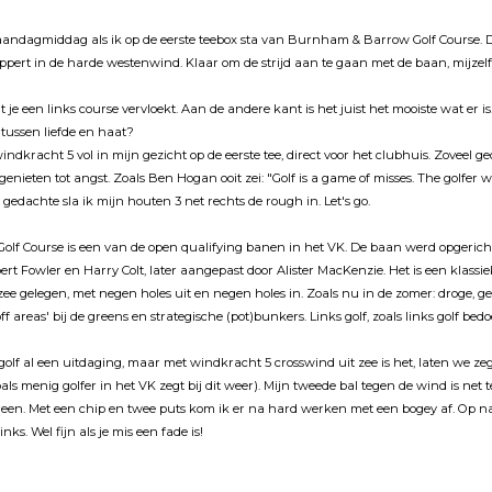
maandagmiddag als ik op de eerste teebox sta van Burnham & Barrow Golf Course. D
pert in de harde westenwind. Klaar om de strijd aan te gaan met de baan, mijzelf
t je een links course vervloekt. Aan de andere kant is het juist het mooiste wat er i
 tussen liefde en haat?
ndkracht 5 vol in mijn gezicht op de eerste tee, direct voor het clubhuis. Zoveel 
genieten tot angst. Zoals Ben Hogan ooit zei: "Golf is a game of misses. The golfer w
e gedachte sla ik mijn houten 3 net rechts de rough in. Let's go.
f Course is een van de open qualifying banen in het VK. De baan werd opgericht
t Fowler en Harry Colt, later aangepast door Alister MacKenzie. Het is een klassiek
zee gelegen, met negen holes uit en negen holes in. Zoals nu in de zomer: droge, g
ff areas' bij de greens en strategische (pot)bunkers. Links golf, zoals links golf bedoe
golf al een uitdaging, maar met windkracht 5 crosswind uit zee is het, laten we ze
oals menig golfer in het VK zegt bij dit weer). Mijn tweede bal tegen de wind is net t
 green. Met een chip en twee puts kom ik er na hard werken met een bogey af. Op na
nks. Wel fijn als je mis een fade is!