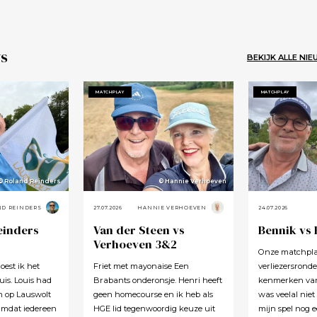
s
BEKIJK ALLE NI
MATCHPLAY
MATCHPLAY
© Roland Reinders
© Hannie Verhoeven
ND REINDERS
27.07.2026
HANNIE VERHOEVEN
24.07.2026
einders
Van der Steen vs
Bennik vs
Verhoeven 3&2
Onze matchplay
oest ik het
Friet met mayonaise Een
verliezersronde
is. Louis had
Brabants onderonsje. Henri heeft
kenmerken van 
m op Lauswolt
geen homecourse en ik heb als
was veelal niet
Omdat iedereen
HGE lid tegenwoordig keuze uit
mijn spel nog e