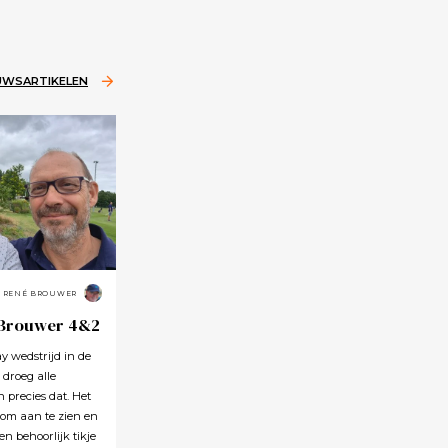
EUWSARTIKELEN
RENÉ BROUWER
 Brouwer 4&2
 wedstrijd in de
 droeg alle
precies dat. Het
 om aan te zien en
en behoorlijk tikje