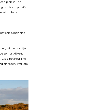
r een plek in The
nge en korte par 4's
e wind die ik
 met een blinde slag
n, mijn score... tja,
de zon, uitkijkend
 Dít is het heerlijke
wind en regen. Welkom