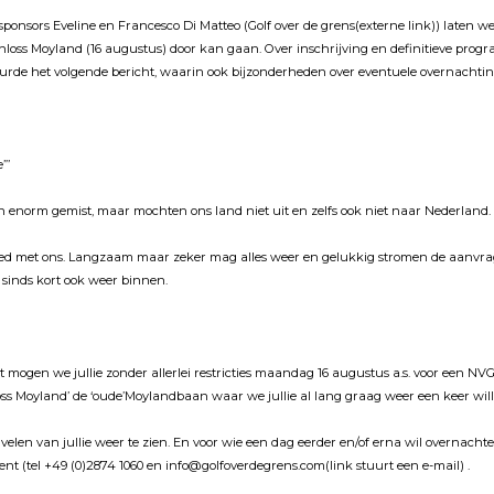
onsors Eveline en Francesco Di Matteo (Golf over de grens(externe link)) laten 
hloss Moyland (16 augustus) door kan gaan. Over inschrĳving en definitieve progr
uurde het volgende bericht, waarin ook bĳzonderheden over eventuele overnachti
”’
en enorm gemist, maar mochten ons land niet uit en zelfs ook niet naar Nederland.
oed met ons. Langzaam maar zeker mag alles weer en gelukkig stromen de aanvra
d sinds kort ook weer binnen.
et mogen we jullie zonder allerlei restricties maandag 16 augustus a.s. voor een 
oss Moyland’ de ‘oude’Moylandbaan waar we jullie al lang graag weer een keer wi
elen van jullie weer te zien. En voor wie een dag eerder en/of erna wil overnach
t (tel +49 (0)2874 1060 en info@golfoverdegrens.com(link stuurt een e-mail) .