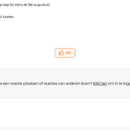
graag tot ziens de 16e augustus!
Di Matteo
0
X
je een reactie plaatsen of reacties van anderen lezen?
Klik hier
om in te log