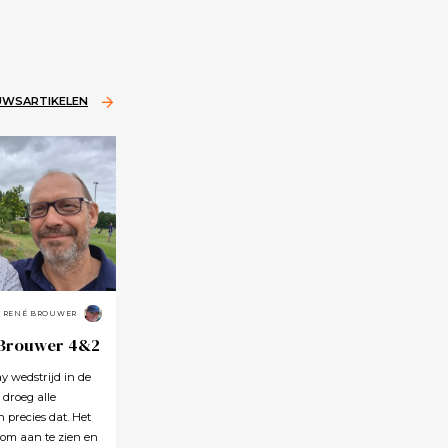
EUWSARTIKELEN
RENÉ BROUWER
 Brouwer 4&2
 wedstrijd in de
 droeg alle
precies dat. Het
 om aan te zien en