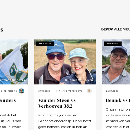
s
BEKIJK ALLE NI
MATCHPLAY
MATCHPLAY
© Roland Reinders
© Hannie Verhoeven
ND REINDERS
27.07.2026
HANNIE VERHOEVEN
24.07.2026
einders
Van der Steen vs
Bennik vs
Verhoeven 3&2
Onze matchplay
oest ik het
Friet met mayonaise Een
verliezersronde
is. Louis had
Brabants onderonsje. Henri heeft
kenmerken van 
m op Lauswolt
geen homecourse en ik heb als
was veelal niet