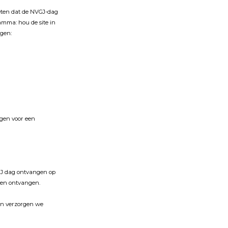
weten dat de NVGJ-dag
amma: hou de site in
ngen:
gen voor een
NVGJ dag ontvangen op
llen ontvangen.
ten verzorgen we