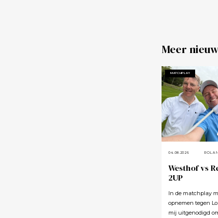
Meer nieuw
MATCHPLAY
04.08.2026
ROLA
Westhof vs R
2UP
In de matchplay m
opnemen tegen Lou
mij uitgenodigd o