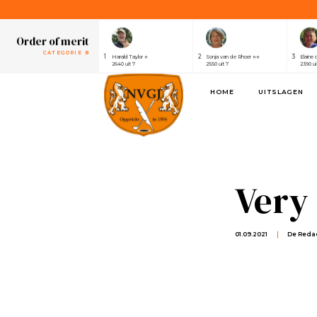
1
2
3
Henri van der Steen ⭐⭐⭐⭐⭐⭐⭐
Robert Elsing
Marijk
2430 uit 7
2410 uit 7
2320 ui
Order of merit
CATEGORIE B
1
2
3
Harald Taylor ⭐
Sonja van de Rhoer ⭐⭐
Elaine 
2640 uit 7
2550 uit 7
2390 ui
Order of merit
HOME
UITSLAGEN
SPONSOREN
1
2
3
Alwin de Rijke
Eric Venghaus
Joland
1100 uit 3
1060 uit 3
1000 ui
Order of merit
CATEGORIE A
1
2
3
Henri van der Steen ⭐⭐⭐⭐⭐⭐⭐
Robert Elsing
Marijk
2430 uit 7
2410 uit 7
2320 ui
Very 
Order of merit
CATEGORIE B
1
2
3
Harald Taylor ⭐
Sonja van de Rhoer ⭐⭐
Elaine 
2640 uit 7
2550 uit 7
2390 ui
01.09.2021
De Reda
Order of merit
SPONSOREN
1
2
3
Alwin de Rijke
Eric Venghaus
Joland
1100 uit 3
1060 uit 3
1000 ui