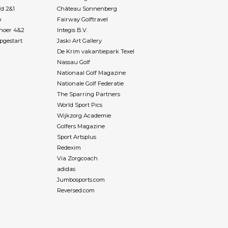
(journalistieke)
fd 2&1
Château Sonnenberg
ijn Budgetgolf was
p
Fairway Golftravel
ijverdienste en is
Rhoer 4&2
Integis B.V.
obby, zijn brood
pgestart
Jaski Art Gallery
t name in de zorg,
De Krim vakantiepark Texel
og thuiswonende
Nassau Golf
zheimer. Niet
Nationaal Golf Magazine
ishoudelijk maar
Nationale Golf Federatie
problemen die zij
The Sparring Partners
rs) in het
World Sport Pics
n tegenkomen.
Wijkzorg Academie
bevredigend
Golfers Magazine
 kalme uitstraling
Sport Artsplus
rakter bij helpt.
Redexim
 en vindt het niet
Via Zorgcoach
r de tweede of derde
adidas
 moet aanhoren.
e is herkenbaar.
Jumbosports.com
 3 jaar geleden
Reversed.com
 Alzheimer en
e jaren thuis
derde keer de