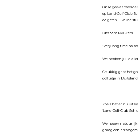
Onze gewaardeerde sp
op Land-Golf-Club Sc
de gaten. Eveline st
Dierbare NVGJ’ers
”Very long time no see
We hebben jullie all
Gelukkig gaat het g
golfuitje in Duitslan
Zoals het er nu uitzi
‘Land-Golf-Club Schl
We hopen natuurlĳk v
graag een arrangemen