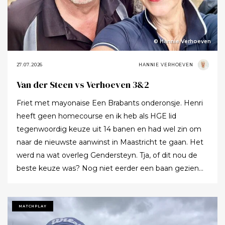
© Hannie Verhoeven
27.07.2026
HANNIE VERHOEVEN
Van der Steen vs Verhoeven 3&2
Friet met mayonaise Een Brabants onderonsje. Henri
heeft geen homecourse en ik heb als HGE lid
tegenwoordig keuze uit 14 banen en had wel zin om
naar de nieuwste aanwinst in Maastricht te gaan. Het
werd na wat overleg Gendersteyn. Tja, of dit nou de
beste keuze was? Nog niet eerder een baan gezien
waarbij er op de fairways geen groen grassprietje meer
te vinden is: wordt de klimaatcrisis de angstgegner
voor meer banen? Ze hebben echt hun best gedaan
MATCHPLAY
om de afslagplaatsen en de greens groen te houden