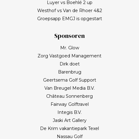
Luyer vs Boehlé 2 up
Westhof vs Van de Rhoer 4&2
Groepsapp EMGJ is opgestart
Sponsoren
Mr. Glow
Zorg Vastgoed Management
Dirk doet
Barenbrug
Geertsema Golf Support
Van Breugel Media B.V.
Château Sonnenberg
Fairway Golftravel
Integis B.V.
Jaski Art Gallery
De Krim vakantiepark Texel
Nassau Golf