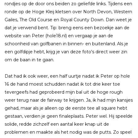
rondjes op de door ons beiden zo geliefde links. Tijdens een
ronde op de Hoge Kleij kletsen over North Devon, Western
Gailes, The Old Course en Royal County Down. Dan weet je
dat je verwend bent. Tip: breng eens een bezoekje aan de
website van Peter (hole18.nl) en vergaap je aan de
schoonheid van golfbanen in binnen- en buitenland. Als je
een golfdipje hebt, krijg je van deze foto's direct weer zin
om de baan in te gaan.
Dat had ik ook weer, een half uurtje nadat ik Peter op hole
16 de hand moest schudden nadat ik tot drie keer toe
tevergeefs had geprobeerd mijn bal uit de hoge rough
weer terug naar de fairway te krijgen. Ja, ik had mijn kansjes
gehad, maar als je alleen op de eerste tee all square hebt
gestaan, verdien je geen finaleplaats. Peter wel. Hij speelde
solide, redde zichzelf een aantal keer knap uit de
problemen en maakte als het nodig was de putts. Zo speel