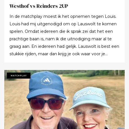
Westhof vs Reinders 2UP
In de matchplay moest ik het opnemen tegen Louis.
Louis had mij uitgenodigd om op Lauswolt te komen
spelen. Omdat iedereen die ik sprak zei dat het een
prachtige baan is, nam ik die uitnodiging maar al te
graag aan. En iedereen had gelijk. Lauswolt is best een
stukkie rijden, maar dan krijg je ook waar voor je
moeite. Ik denk dat ik tijdens de ronde wel een keer of
twaalf heb gezegd dat ik het zo’n mooie baan vond.
Tot ik uiteindelijk aankondigde dat ik het nu echt niet
MATCHPLAY
meer ging zeggen.