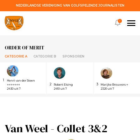
NEDERLANDSE VERENIGING VAN GOLFSPELENDE JOURNALISTEN
!
ORDER OF MERIT
CATEGORIE A
CATEGORIE B
SPONSOREN
1
Henri van der Steen
2
3
⭐⭐⭐⭐⭐⭐⭐
Robert Elsing
Marijke Brouwers ⭐
2430 uit 7
2410 uit 7
2320 uit 7
Van Weel - Collet 3&2