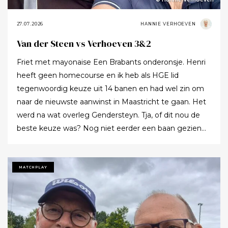
27.07.2026
HANNIE VERHOEVEN
Van der Steen vs Verhoeven 3&2
Friet met mayonaise Een Brabants onderonsje. Henri
heeft geen homecourse en ik heb als HGE lid
tegenwoordig keuze uit 14 banen en had wel zin om
naar de nieuwste aanwinst in Maastricht te gaan. Het
werd na wat overleg Gendersteyn. Tja, of dit nou de
beste keuze was? Nog niet eerder een baan gezien
waarbij er op de fairways geen groen grassprietje meer
te vinden is: wordt de klimaatcrisis de angstgegner
voor meer banen? Ze hebben echt hun best gedaan
MATCHPLAY
om de afslagplaatsen en de greens groen te houden
maar dat leverde weer allerlei andere problemen op (
oa drassigheid rondom en op de greens ) dus
uitdaging volop! Ik denk dat buiten ons iedereen op de