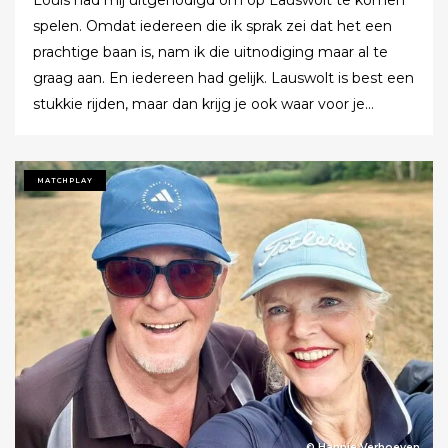
Louis had mij uitgenodigd om op Lauswolt te komen
spelen. Omdat iedereen die ik sprak zei dat het een
prachtige baan is, nam ik die uitnodiging maar al te
graag aan. En iedereen had gelijk. Lauswolt is best een
stukkie rijden, maar dan krijg je ook waar voor je
moeite. Ik denk dat ik tijdens de ronde wel een keer of
twaalf heb gezegd dat ik het zo’n mooie baan vond.
Tot ik uiteindelijk aankondigde dat ik het nu echt niet
MATCHPLAY
meer ging zeggen.
© Hannie Verhoeven