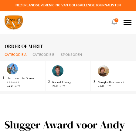
NEDERLANDSE VERENIGING VAN GOLFSPELENDE JOURNALISTEN
!
ORDER OF MERIT
CATEGORIE A
CATEGORIE B
SPONSOREN
1
Henri van der Steen
2
3
⭐⭐⭐⭐⭐⭐⭐
Robert Elsing
Marijke Brouwers ⭐
2430 uit 7
2410 uit 7
2320 uit 7
Slugger Award voor Andy