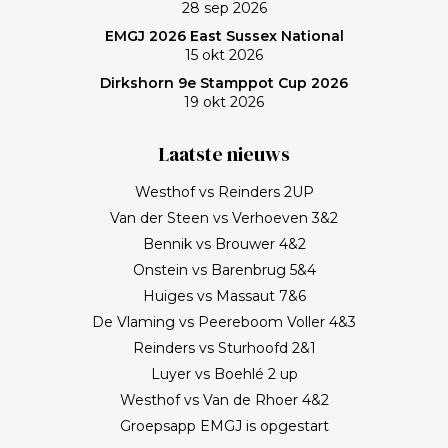
28 sep 2026
EMGJ 2026 East Sussex National
15 okt 2026
Dirkshorn 9e Stamppot Cup 2026
19 okt 2026
Laatste nieuws
Westhof vs Reinders 2UP
Van der Steen vs Verhoeven 3&2
Bennik vs Brouwer 4&2
Onstein vs Barenbrug 5&4
Huiges vs Massaut 7&6
De Vlaming vs Peereboom Voller 4&3
Reinders vs Sturhoofd 2&1
Luyer vs Boehlé 2 up
Westhof vs Van de Rhoer 4&2
Groepsapp EMGJ is opgestart