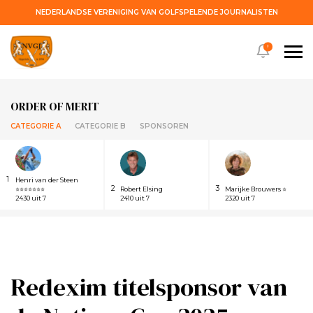
NEDERLANDSE VERENIGING VAN GOLFSPELENDE JOURNALISTEN
!
ORDER OF MERIT
CATEGORIE A
CATEGORIE B
SPONSOREN
1
Henri van der Steen
2
3
⭐⭐⭐⭐⭐⭐⭐
Robert Elsing
Marijke Brouwers ⭐
2430 uit 7
2410 uit 7
2320 uit 7
Redexim titelsponsor van