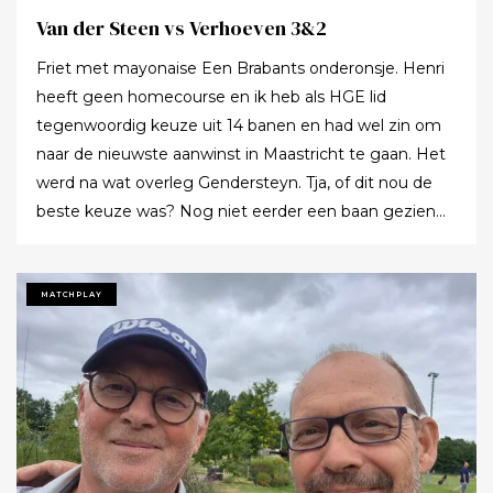
Van der Steen vs Verhoeven 3&2
Friet met mayonaise Een Brabants onderonsje. Henri
heeft geen homecourse en ik heb als HGE lid
tegenwoordig keuze uit 14 banen en had wel zin om
naar de nieuwste aanwinst in Maastricht te gaan. Het
werd na wat overleg Gendersteyn. Tja, of dit nou de
beste keuze was? Nog niet eerder een baan gezien
waarbij er op de fairways geen groen grassprietje meer
te vinden is: wordt de klimaatcrisis de angstgegner
voor meer banen? Ze hebben echt hun best gedaan
MATCHPLAY
om de afslagplaatsen en de greens groen te houden
maar dat leverde weer allerlei andere problemen op (
oa drassigheid rondom en op de greens ) dus
uitdaging volop! Ik denk dat buiten ons iedereen op de
hoogte was : wij waren de enige spelers in de baan!!!
Voor we echt van start gingen nog allebei de