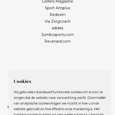
Golfers Magazine
Sport Artsplus
Redexim
Via Zorgcoach
adidas
Jumbosports.com
Reversed.com
Cookies
Wij gebruiken standaard functionele cookies om ervoor te
zorgen dat de website naar verwachting werkt. Doormiddel
van analytische cookies krijgen we inzicht in hoe u onze
© 2009-2023 Nederlandse Vereniging van Golfspelende
website gebruikt en hoe efficiënt onze marketing is. Met
Journalisten.
tracking cookies kunnen wij zien welke pagina's u bezocht