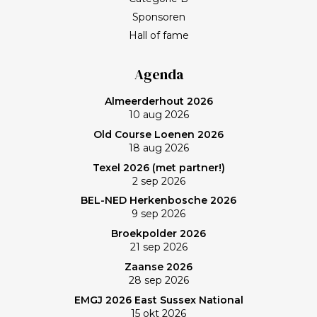
leven en wat werkelijk belangrijk is. Met het stoppen
Sponsoren
van het programma Kassa gaat Frank bij BNN/VARA
Hall of fame
een roerige tijd tegemoet. Spelen op een welhaast
verlaten baan en uiteindelijk zonovergoten Purmer
Agenda
was ‘even helemaal niets; heerlijk’, zo maakt Frank de
Almeerderhout 2026
balans op. En ik? (Bij vlagen) best goed gespeeld. Het
10 aug 2026
verlies was voorzien; gedaan en laten, dus. Maar de
Old Course Loenen 2026
memorabele ronde en de waanzinnige slagen van
18 aug 2026
Frank zullen mij nog lang bijblijven. Topgast, topdag!
Texel 2026 (met partner!)
Frank, bedankt!
2 sep 2026
BEL-NED Herkenbosche 2026
9 sep 2026
Broekpolder 2026
21 sep 2026
Zaanse 2026
28 sep 2026
EMGJ 2026 East Sussex National
15 okt 2026