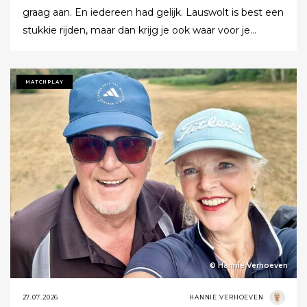
graag aan. En iedereen had gelijk. Lauswolt is best een
stukkie rijden, maar dan krijg je ook waar voor je
moeite. Ik denk dat ik tijdens de ronde wel een keer of
twaalf heb gezegd dat ik het zo’n mooie baan vond.
Tot ik uiteindelijk aankondigde dat ik het nu echt niet
MATCHPLAY
meer ging zeggen.
© Hannie Verhoeven
27.07.2026
HANNIE VERHOEVEN