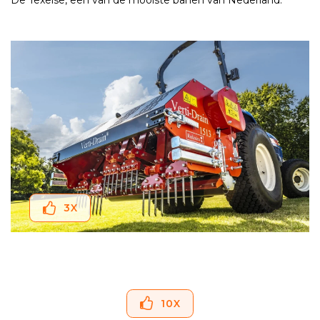
De Texelse, een van de mooiste banen van Nederland.
3
X
10
X