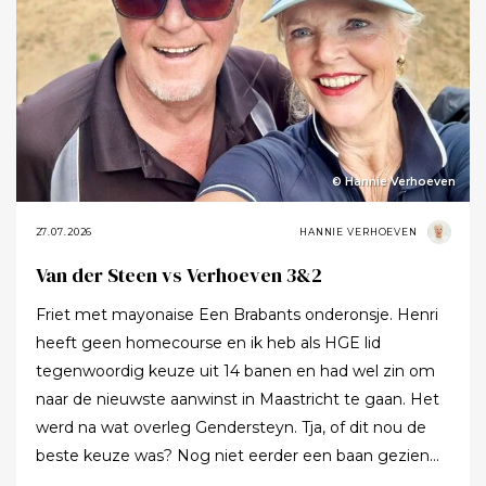
zomerrondje Texel is geopend. Partners zijn ook dit
jaar weer van harte welkom op onze eigen
homecourse. Alleen is Texel dit jaar geen tweedaagse,
maar telt het één wedstrijddag. En toch, wat
weerhoudt je ervan om een paar dagen eerder te
komen of langer te blijven. Het eiland heet je welkom.
Net als het hele team van De Texelse. Woensdag 2
© Hannie Verhoeven
september, Texel. Partners zijn welkom. NB: Bij de
foto’s. Openen met verdorde landschap. Onderschrift:
27.07.2026
HANNIE VERHOEVEN
De fairways zijn veranderd in een steppenlandschap. C:
Van der Steen vs Verhoeven 3&2
Ronald Massaut Afsluiten met foto van groene
Friet met mayonaise Een Brabants onderonsje. Henri
fairway. Onderschrift: Bij de start van de zomer op 21
heeft geen homecourse en ik heb als HGE lid
juni was alles nog groen op de Texelse. C: Ronald
tegenwoordig keuze uit 14 banen en had wel zin om
Massaut
naar de nieuwste aanwinst in Maastricht te gaan. Het
werd na wat overleg Gendersteyn. Tja, of dit nou de
beste keuze was? Nog niet eerder een baan gezien
waarbij er op de fairways geen groen grassprietje meer