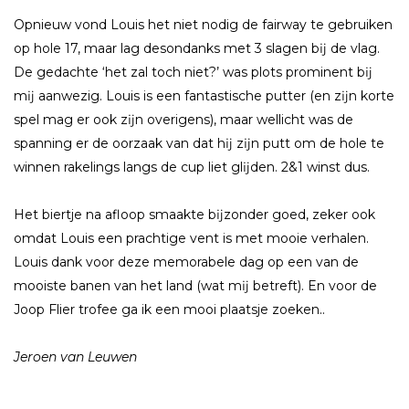
Opnieuw vond Louis het niet nodig de fairway te gebruiken
op hole 17, maar lag desondanks met 3 slagen bĳ de vlag.
De gedachte ‘het zal toch niet?’ was plots prominent bĳ
mĳ aanwezig. Louis is een fantastische putter (en zĳn korte
spel mag er ook zĳn overigens), maar wellicht was de
spanning er de oorzaak van dat hĳ zĳn putt om de hole te
winnen rakelings langs de cup liet glĳden. 2&1 winst dus.
Het biertje na afloop smaakte bĳzonder goed, zeker ook
omdat Louis een prachtige vent is met mooie verhalen.
Louis dank voor deze memorabele dag op een van de
mooiste banen van het land (wat mĳ betreft). En voor de
Joop Flier trofee ga ik een mooi plaatsje zoeken..
Jeroen van Leuwen