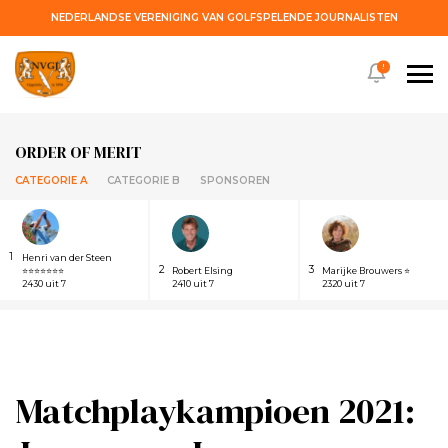
NEDERLANDSE VERENIGING VAN GOLFSPELENDE JOURNALISTEN
!
ORDER OF MERIT
CATEGORIE A
CATEGORIE B
SPONSOREN
1
Henri van der Steen
2
3
⭐⭐⭐⭐⭐⭐⭐
Robert Elsing
Marijke Brouwers ⭐
2430 uit 7
2410 uit 7
2320 uit 7
Matchplaykampioen 2021: