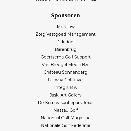
Frank zullen mij nog lang bijblijven. Topgast, topdag!
Frank, bedankt!
Sponsoren
Mr. Glow
Zorg Vastgoed Management
Dirk doet
Barenbrug
Geertsema Golf Support
Van Breugel Media B.V.
Château Sonnenberg
Fairway Golftravel
Integis B.V.
Jaski Art Gallery
De Krim vakantiepark Texel
Nassau Golf
Nationaal Golf Magazine
Nationale Golf Federatie