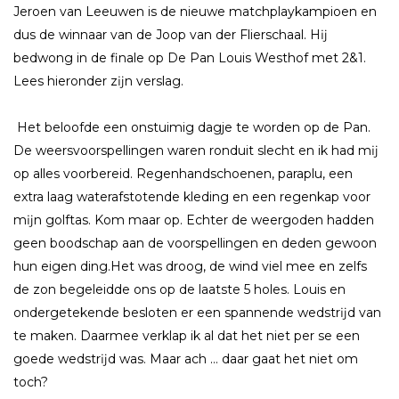
Jeroen van Leeuwen is de nieuwe matchplaykampioen en
dus de winnaar van de Joop van der Flierschaal. Hĳ
bedwong in de finale op De Pan Louis Westhof met 2&1.
Lees hieronder zĳn verslag.
Het beloofde een onstuimig dagje te worden op de Pan.
De weersvoorspellingen waren ronduit slecht en ik had mĳ
op alles voorbereid. Regenhandschoenen, paraplu, een
extra laag waterafstotende kleding en een regenkap voor
mĳn golftas. Kom maar op. Echter de weergoden hadden
geen boodschap aan de voorspellingen en deden gewoon
hun eigen ding.Het was droog, de wind viel mee en zelfs
de zon begeleidde ons op de laatste 5 holes. Louis en
ondergetekende besloten er een spannende wedstrĳd van
te maken. Daarmee verklap ik al dat het niet per se een
goede wedstrĳd was. Maar ach … daar gaat het niet om
toch?