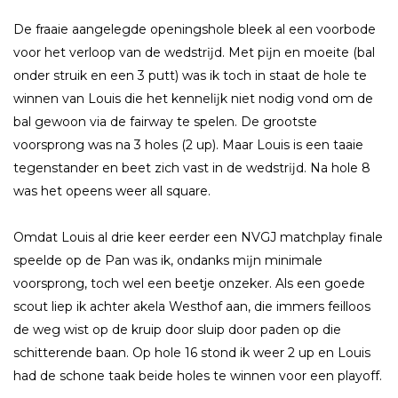
De fraaie aangelegde openingshole bleek al een voorbode
voor het verloop van de wedstrĳd. Met pĳn en moeite (bal
onder struik en een 3 putt) was ik toch in staat de hole te
winnen van Louis die het kennelĳk niet nodig vond om de
bal gewoon via de fairway te spelen. De grootste
voorsprong was na 3 holes (2 up). Maar Louis is een taaie
tegenstander en beet zich vast in de wedstrĳd. Na hole 8
was het opeens weer all square.
Omdat Louis al drie keer eerder een NVGJ matchplay finale
speelde op de Pan was ik, ondanks mĳn minimale
voorsprong, toch wel een beetje onzeker. Als een goede
scout liep ik achter akela Westhof aan, die immers feilloos
de weg wist op de kruip door sluip door paden op die
schitterende baan. Op hole 16 stond ik weer 2 up en Louis
had de schone taak beide holes te winnen voor een playoff.