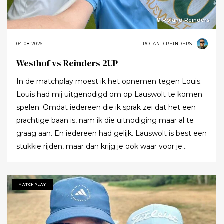
© Roland Reinders
04.08.2026
ROLAND REINDERS
Westhof vs Reinders 2UP
In de matchplay moest ik het opnemen tegen Louis.
Louis had mij uitgenodigd om op Lauswolt te komen
spelen. Omdat iedereen die ik sprak zei dat het een
prachtige baan is, nam ik die uitnodiging maar al te
graag aan. En iedereen had gelijk. Lauswolt is best een
stukkie rijden, maar dan krijg je ook waar voor je
moeite. Ik denk dat ik tijdens de ronde wel een keer of
twaalf heb gezegd dat ik het zo’n mooie baan vond.
Tot ik uiteindelijk aankondigde dat ik het nu echt niet
MATCHPLAY
meer ging zeggen.