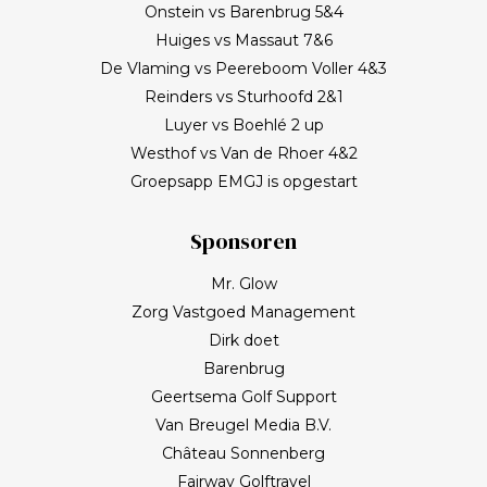
Onstein vs Barenbrug 5&4
Huiges vs Massaut 7&6
De Vlaming vs Peereboom Voller 4&3
Reinders vs Sturhoofd 2&1
Luyer vs Boehlé 2 up
Westhof vs Van de Rhoer 4&2
Groepsapp EMGJ is opgestart
Sponsoren
Mr. Glow
Zorg Vastgoed Management
Dirk doet
Barenbrug
Geertsema Golf Support
Van Breugel Media B.V.
Château Sonnenberg
Fairway Golftravel