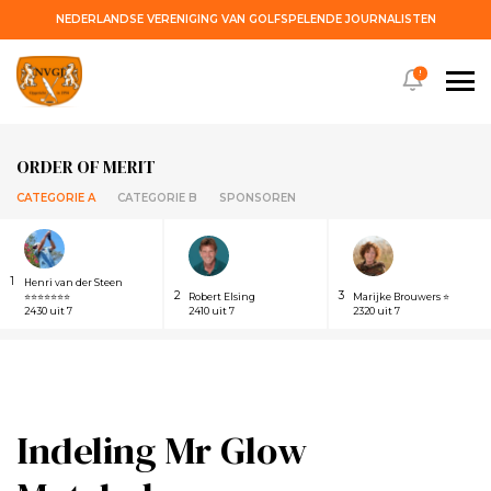
NEDERLANDSE VERENIGING VAN GOLFSPELENDE JOURNALISTEN
!
ORDER OF MERIT
CATEGORIE A
CATEGORIE B
SPONSOREN
1
Henri van der Steen
2
3
⭐⭐⭐⭐⭐⭐⭐
Robert Elsing
Marijke Brouwers ⭐
2430 uit 7
2410 uit 7
2320 uit 7
Indeling Mr Glow