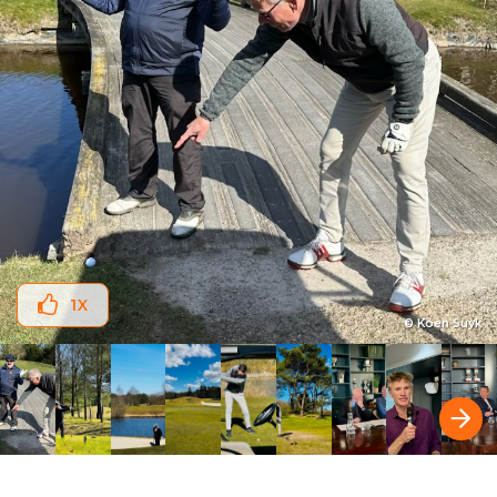
1
X
© Koen Suyk