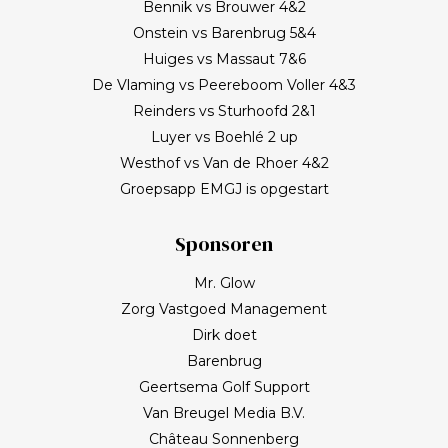
Bennik vs Brouwer 4&2
Onstein vs Barenbrug 5&4
Huiges vs Massaut 7&6
De Vlaming vs Peereboom Voller 4&3
Reinders vs Sturhoofd 2&1
Luyer vs Boehlé 2 up
Westhof vs Van de Rhoer 4&2
Groepsapp EMGJ is opgestart
Sponsoren
Mr. Glow
Zorg Vastgoed Management
Dirk doet
Barenbrug
Geertsema Golf Support
Van Breugel Media B.V.
Château Sonnenberg