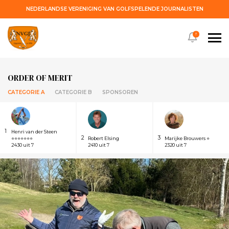
NEDERLANDSE VERENIGING VAN GOLFSPELENDE JOURNALISTEN
!
ORDER OF MERIT
CATEGORIE A
CATEGORIE B
SPONSOREN
1
Henri van der Steen
2
3
⭐⭐⭐⭐⭐⭐⭐
Robert Elsing
Marijke Brouwers ⭐
2430 uit 7
2410 uit 7
2320 uit 7