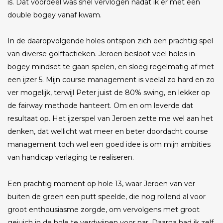
is. Dat voordeel was snel vervlogen nadat ik er met een
double bogey vanaf kwam.
In de daaropvolgende holes ontspon zich een prachtig spel
van diverse golftactieken. Jeroen besloot veel holes in
bogey mindset te gaan spelen, en sloeg regelmatig af met
een ijzer 5. Mijn course management is veelal zo hard en zo
ver mogelijk, terwijl Peter juist de 80% swing, en lekker op
de fairway methode hanteert. Om en om leverde dat
resultaat op. Het ijzerspel van Jeroen zette me wel aan het
denken, dat wellicht wat meer en beter doordacht course
management toch wel een goed idee is om mijn ambities
van handicap verlaging te realiseren.
Een prachtig moment op hole 13, waar Jeroen van ver
buiten de green een putt speelde, die nog rollend al voor
groot enthousiasme zorgde, om vervolgens met groot
gejuich in de hole te verdwijnen voor par. Daarna had ik zelf