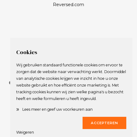
Reversed.com
Cookies
Wij gebruiken standaard functionele cookies om ervoor te
zorgen dat de website naar verwachting werkt. Doormiddel
van analytische cookies krijgen we inzicht in hoe u onze
© 2009-2023 Nederlandse Vereniging van Golfspelende
website gebruikt en hoe efficiënt onze marketing is. Met
Journalisten.
tracking cookies kunnen wij zien welke pagina's u bezocht
Alle rechten voorbehouden.
heeft en welke formulieren u heeft ingevuld.
Privacy Statement
en
Copyright
»
Lees meer en geef uw voorkeuren aan
Deze website werd gerealiseerd door
Dirk
ACCEPTEREN
Weigeren