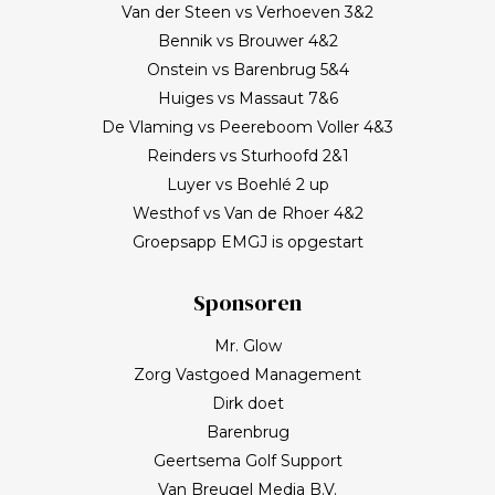
Van der Steen vs Verhoeven 3&2
Bennik vs Brouwer 4&2
Onstein vs Barenbrug 5&4
Huiges vs Massaut 7&6
De Vlaming vs Peereboom Voller 4&3
Reinders vs Sturhoofd 2&1
Luyer vs Boehlé 2 up
Westhof vs Van de Rhoer 4&2
Groepsapp EMGJ is opgestart
Sponsoren
Mr. Glow
Zorg Vastgoed Management
Dirk doet
Barenbrug
Geertsema Golf Support
Van Breugel Media B.V.