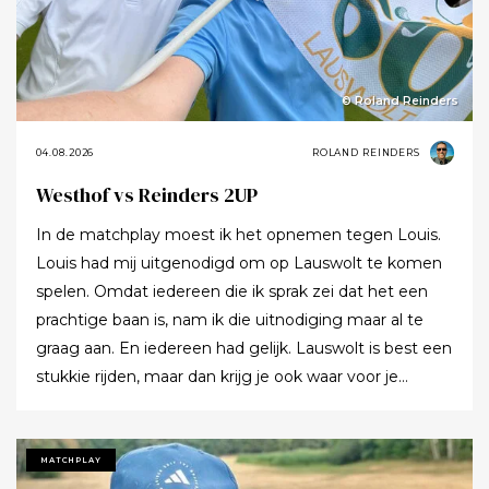
© Roland Reinders
04.08.2026
ROLAND REINDERS
Westhof vs Reinders 2UP
In de matchplay moest ik het opnemen tegen Louis.
Louis had mij uitgenodigd om op Lauswolt te komen
spelen. Omdat iedereen die ik sprak zei dat het een
prachtige baan is, nam ik die uitnodiging maar al te
graag aan. En iedereen had gelijk. Lauswolt is best een
stukkie rijden, maar dan krijg je ook waar voor je
moeite. Ik denk dat ik tijdens de ronde wel een keer of
twaalf heb gezegd dat ik het zo’n mooie baan vond.
Tot ik uiteindelijk aankondigde dat ik het nu echt niet
MATCHPLAY