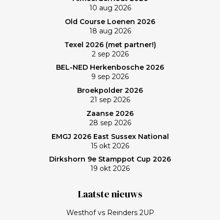
10 aug 2026
verlies was voorzien; gedaan en laten, dus. Maar de
Old Course Loenen 2026
memorabele ronde en de waanzinnige slagen van
18 aug 2026
Frank zullen mij nog lang bijblijven. Topgast, topdag!
Texel 2026 (met partner!)
Frank, bedankt!
2 sep 2026
BEL-NED Herkenbosche 2026
9 sep 2026
Broekpolder 2026
21 sep 2026
Zaanse 2026
28 sep 2026
EMGJ 2026 East Sussex National
15 okt 2026
Dirkshorn 9e Stamppot Cup 2026
19 okt 2026
Laatste nieuws
Westhof vs Reinders 2UP