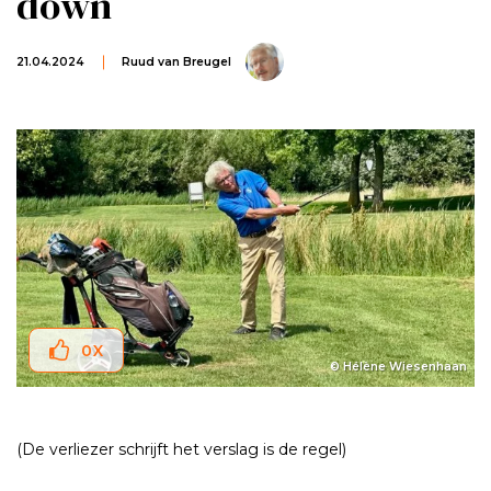
down
21.04.2024
Ruud van Breugel
0
X
© Hélène Wiesenhaan
(De verliezer schrijft het verslag is de regel)