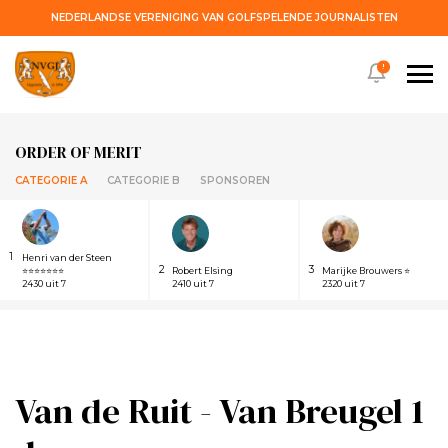
NEDERLANDSE VERENIGING VAN GOLFSPELENDE JOURNALISTEN
!
ORDER OF MERIT
CATEGORIE A
CATEGORIE B
SPONSOREN
1
Henri van der Steen
2
3
⭐⭐⭐⭐⭐⭐⭐
Robert Elsing
Marijke Brouwers ⭐
2430 uit 7
2410 uit 7
2320 uit 7
Van de Ruit - Van Breugel 1