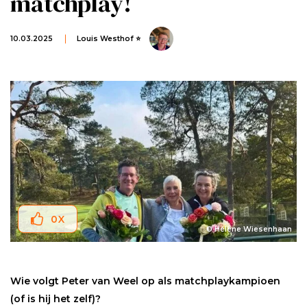
matchplay!
10.03.2025
Louis Westhof ⭐
0
X
© Hélène Wiesenhaan
Wie volgt Peter van Weel op als matchplaykampioen
(of is hij het zelf)?