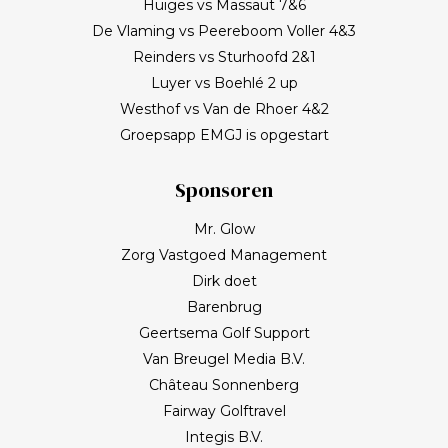
Huiges vs Massaut 7&6
De Vlaming vs Peereboom Voller 4&3
Reinders vs Sturhoofd 2&1
Luyer vs Boehlé 2 up
Westhof vs Van de Rhoer 4&2
Groepsapp EMGJ is opgestart
Sponsoren
Mr. Glow
Zorg Vastgoed Management
Dirk doet
Barenbrug
Geertsema Golf Support
Van Breugel Media B.V.
Château Sonnenberg
Fairway Golftravel
Integis B.V.