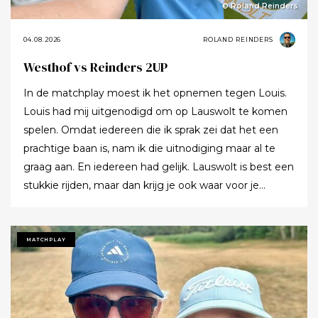
© Roland Reinders
04.08.2026
ROLAND REINDERS
Westhof vs Reinders 2UP
In de matchplay moest ik het opnemen tegen Louis.
Louis had mij uitgenodigd om op Lauswolt te komen
spelen. Omdat iedereen die ik sprak zei dat het een
prachtige baan is, nam ik die uitnodiging maar al te
graag aan. En iedereen had gelijk. Lauswolt is best een
stukkie rijden, maar dan krijg je ook waar voor je
moeite. Ik denk dat ik tijdens de ronde wel een keer of
twaalf heb gezegd dat ik het zo’n mooie baan vond.
Tot ik uiteindelijk aankondigde dat ik het nu echt niet
MATCHPLAY
meer ging zeggen.