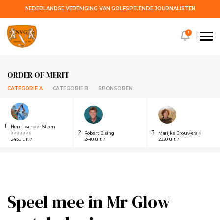
NEDERLANDSE VERENIGING VAN GOLFSPELENDE JOURNALISTEN
!
ORDER OF MERIT
CATEGORIE A
CATEGORIE B
SPONSOREN
1
Henri van der Steen
2
3
⭐⭐⭐⭐⭐⭐⭐
Robert Elsing
Marijke Brouwers ⭐
2430 uit 7
2410 uit 7
2320 uit 7
Speel mee in Mr Glow