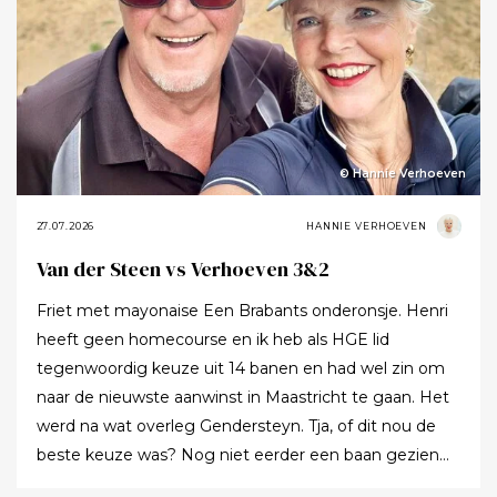
© Hannie Verhoeven
27.07.2026
HANNIE VERHOEVEN
Van der Steen vs Verhoeven 3&2
Friet met mayonaise Een Brabants onderonsje. Henri
heeft geen homecourse en ik heb als HGE lid
tegenwoordig keuze uit 14 banen en had wel zin om
naar de nieuwste aanwinst in Maastricht te gaan. Het
werd na wat overleg Gendersteyn. Tja, of dit nou de
beste keuze was? Nog niet eerder een baan gezien
waarbij er op de fairways geen groen grassprietje meer