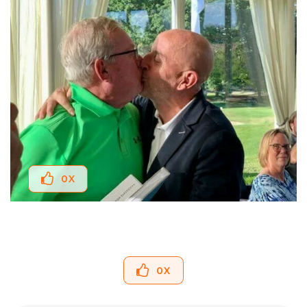
0
X
0
X