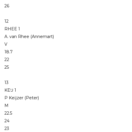
26
12
RHEE 1
A. van Rhee (Annemart)
V
18.7
22
25
13
KEĲ 1
P Keĳzer (Peter)
M
22.5
24
23