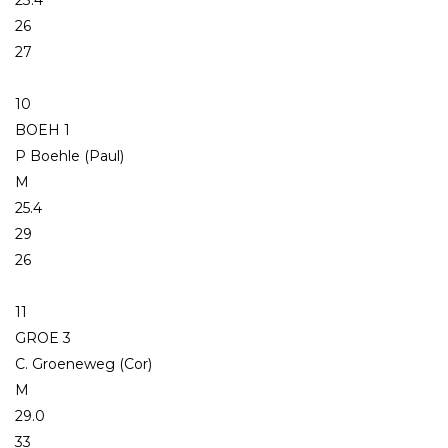
26
27
10
BOEH 1
P Boehle (Paul)
M
25.4
29
26
11
GROE 3
C. Groeneweg (Cor)
M
29.0
33