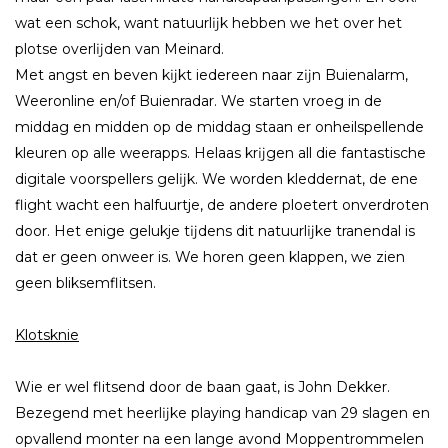
wat een schok, want natuurlĳk hebben we het over het
plotse overlĳden van Meinard.
Met angst en beven kĳkt iedereen naar zĳn Buienalarm,
Weeronline en/of Buienradar. We starten vroeg in de
middag en midden op de middag staan er onheilspellende
kleuren op alle weerapps. Helaas krĳgen all die fantastische
digitale voorspellers gelĳk. We worden kleddernat, de ene
flight wacht een halfuurtje, de andere ploetert onverdroten
door. Het enige gelukje tĳdens dit natuurlĳke tranendal is
dat er geen onweer is. We horen geen klappen, we zien
geen bliksemflitsen.
Klotsknie
Wie er wel flitsend door de baan gaat, is John Dekker.
Bezegend met heerlĳke playing handicap van 29 slagen en
opvallend monter na een lange avond Moppentrommelen