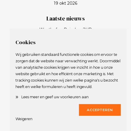
19 okt 2026
Laatste nieuws
Westhof vs Reinders 2UP
Van der Steen vs Verhoeven 3&2
Cookies
Bennik vs Brouwer 4&2
Onstein vs Barenbrug 5&4
Wij gebruiken standaard functionele cookies om ervoor te
Huiges vs Massaut 7&6
zorgen dat de website naar verwachting werkt. Doormiddel
De Vlaming vs Peereboom Voller 4&3
van analytische cookies krijgen we inzicht in hoe u onze
website gebruikt en hoe efficiënt onze marketing is. Met
Reinders vs Sturhoofd 2&1
tracking cookies kunnen wij zien welke pagina's u bezocht
Luyer vs Boehlé 2 up
heeft en welke formulieren u heeft ingevuld.
Westhof vs Van de Rhoer 4&2
»
Lees meer en geef uw voorkeuren aan
Groepsapp EMGJ is opgestart
ACCEPTEREN
Sponsoren
Weigeren
Mr. Glow