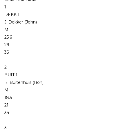
1
DEKK 1
J. Dekker (John)
M
25.6
29
35
2
BUIT 1
R. Buitenhuis (Ron)
M
18.5
21
34
3