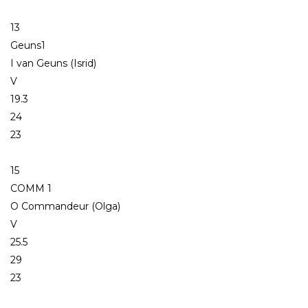
13
Geuns1
I van Geuns (Isrid)
V
19.3
24
23
15
COMM 1
O Commandeur (Olga)
V
25.5
29
23