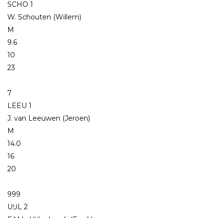
SCHO 1
W. Schouten (Willem)
M
9.6
10
23
7
LEEU 1
J. van Leeuwen (Jeroen)
M
14.0
16
20
999
UĲL 2