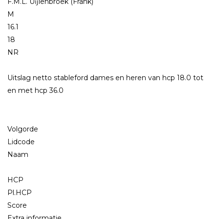
F.M.L. Uĳlenbroek (Frank)
M
16.1
18
NR
Uitslag netto stableford dames en heren van hcp 18.0 tot
en met hcp 36.0
Volgorde
Lidcode
Naam
HCP
Pl.HCP
Score
Extra informatie