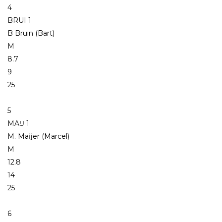
4
BRUI 1
B Bruin (Bart)
M
8.7
9
25
5
MAĲ 1
M. Maĳer (Marcel)
M
12.8
14
25
6