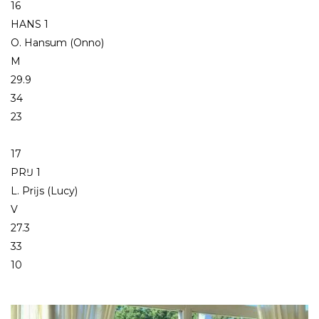
16
HANS 1
O. Hansum (Onno)
M
29.9
34
23
17
PRĲ 1
L. Prĳs (Lucy)
V
27.3
33
10