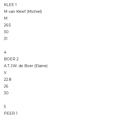
KLEE 1
M van Kleef (Michiel)
M
26.5
30
31
4
BOER 2
A.T.J.W. de Boer (Elaine)
V
22.8
26
30
5
PEER 1