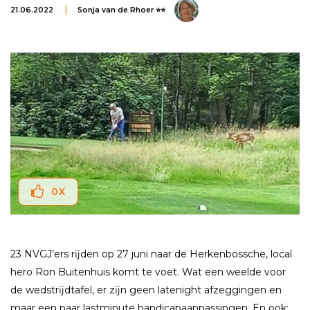
21.06.2022
Sonja van de Rhoer ⭐⭐
0
X
23 NVGJ’ers rĳden op 27 juni naar de Herkenbossche, local
hero Ron Buitenhuis komt te voet. Wat een weelde voor
de wedstrĳdtafel, er zĳn geen latenight afzeggingen en
maar een paar lastminute handicapaanpassingen. En ook: