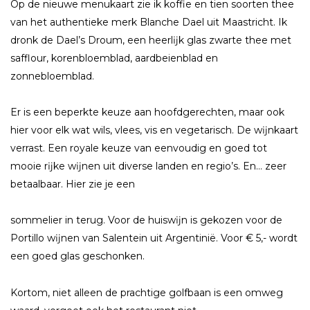
Op de nieuwe menukaart zie ik koffie en tien soorten thee
van het authentieke merk Blanche Dael uit Maastricht. Ik
dronk de Dael’s Droum, een heerlĳk glas zwarte thee met
safflour, korenbloemblad, aardbeienblad en
zonnebloemblad.
Er is een beperkte keuze aan hoofdgerechten, maar ook
hier voor elk wat wils, vlees, vis en vegetarisch. De wĳnkaart
verrast. Een royale keuze van eenvoudig en goed tot
mooie rĳke wĳnen uit diverse landen en regio’s. En… zeer
betaalbaar. Hier zie je een
sommelier in terug. Voor de huiswĳn is gekozen voor de
Portillo wĳnen van Salentein uit Argentinië. Voor € 5,- wordt
een goed glas geschonken.
Kortom, niet alleen de prachtige golfbaan is een omweg