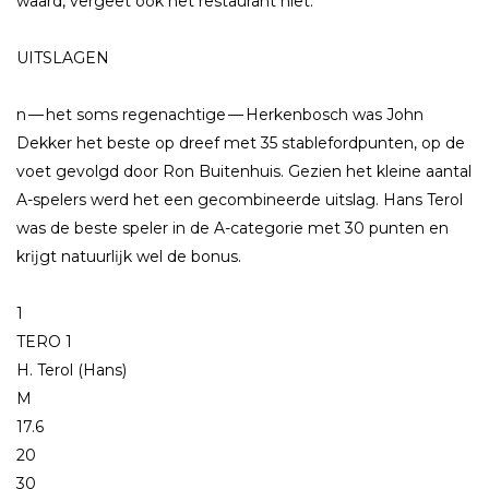
waard, vergeet ook het restaurant niet.
UITSLAGEN
n — het soms regenachtige — Herkenbosch was John
Dekker het beste op dreef met 35 stablefordpunten, op de
voet gevolgd door Ron Buitenhuis. Gezien het kleine aantal
A-spelers werd het een gecombineerde uitslag. Hans Terol
was de beste speler in de A-categorie met 30 punten en
krĳgt natuurlĳk wel de bonus.
1
TERO 1
H. Terol (Hans)
M
17.6
20
30