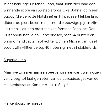
in het naburige Fletcher Hotel, slaat John zich naar een
winnende score van 35 stablefords. Oké, John rĳdt in een
buggy (die verrotte klotsknie) en hĳ pauzeert lekker lang
tĳdens de plensbuien, maar met die eeuwige pĳn in zĳn
knuisten is dit een prestatie van formaat. John laat Ron
Buitenhuis, het lid op Herkenbosch, met 34 punten en
playing handicap 21 nipt achter zich en Michiel van Kleef
scoort zĳn vĳftiende top-10 notering met 31 stablefords.
Superkeuken
Maar we zĳn allemaal een beetje winnaar want we mogen
van vroeg tot laat genieten van de culicadeautjes van de
Herkenbossche. Kom er maar in Sonja!
——
Herkenbossche horeca