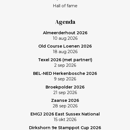
van het programma Kassa gaat Frank bij BNN/VARA
Hall of fame
een roerige tijd tegemoet. Spelen op een welhaast
verlaten baan en uiteindelijk zonovergoten Purmer
Agenda
was ‘even helemaal niets; heerlijk’, zo maakt Frank de
Almeerderhout 2026
balans op. En ik? (Bij vlagen) best goed gespeeld. Het
10 aug 2026
verlies was voorzien; gedaan en laten, dus. Maar de
Old Course Loenen 2026
memorabele ronde en de waanzinnige slagen van
18 aug 2026
Frank zullen mij nog lang bijblijven. Topgast, topdag!
Texel 2026 (met partner!)
Frank, bedankt!
2 sep 2026
BEL-NED Herkenbosche 2026
9 sep 2026
Broekpolder 2026
21 sep 2026
Zaanse 2026
28 sep 2026
EMGJ 2026 East Sussex National
15 okt 2026
Dirkshorn 9e Stamppot Cup 2026