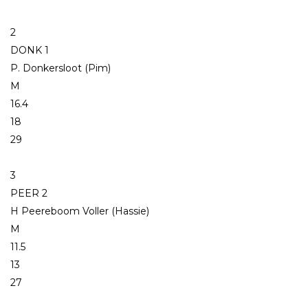
2
DONK 1
P. Donkersloot (Pim)
M
16.4
18
29
3
PEER 2
H Peereboom Voller (Hassie)
M
11.5
13
27