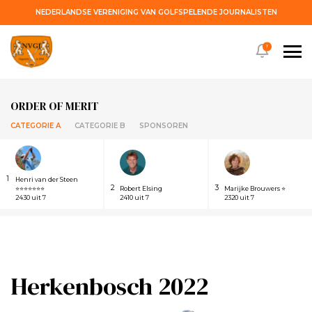
NEDERLANDSE VERENIGING VAN GOLFSPELENDE JOURNALISTEN
!
ORDER OF MERIT
CATEGORIE A
CATEGORIE B
SPONSOREN
1
Henri van der Steen
2
3
⭐⭐⭐⭐⭐⭐⭐
Robert Elsing
Marijke Brouwers ⭐
2430 uit 7
2410 uit 7
2320 uit 7
Herkenbosch 2022