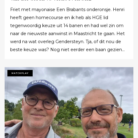
Friet met mayonaise Een Brabants onderonsje. Henri
heeft geen homecourse en ik heb als HGE lid
tegenwoordig keuze uit 14 banen en had wel zin om
naar de nieuwste aanwinst in Maastricht te gaan. Het
werd na wat overleg Gendersteyn. Tja, of dit nou de
beste keuze was? Nog niet eerder een baan gezien
waarbij er op de fairways geen groen grassprietje meer
te vinden is: wordt de klimaatcrisis de angstgegner
voor meer banen? Ze hebben echt hun best gedaan
MATCHPLAY
om de afslagplaatsen en de greens groen te houden
maar dat leverde weer allerlei andere problemen op (
oa drassigheid rondom en op de greens ) dus
uitdaging volop! Ik denk dat buiten ons iedereen op de
hoogte was : wij waren de enige spelers in de baan!!!
Voor we echt van start gingen nog allebei de
handicaptabellen goed bestudeerd : kijken of er met
een keuze van de juiste T-Box nog wat voordeel te