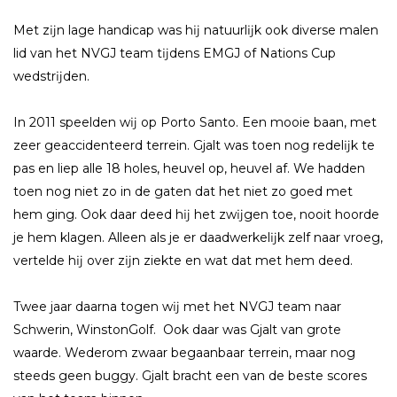
Met zĳn lage handicap was hĳ natuurlĳk ook diverse malen
lid van het NVGJ team tĳdens EMGJ of Nations Cup
wedstrĳden.
In 2011 speelden wĳ op Porto Santo. Een mooie baan, met
zeer geaccidenteerd terrein. Gjalt was toen nog redelĳk te
pas en liep alle 18 holes, heuvel op, heuvel af. We hadden
toen nog niet zo in de gaten dat het niet zo goed met
hem ging. Ook daar deed hĳ het zwĳgen toe, nooit hoorde
je hem klagen. Alleen als je er daadwerkelĳk zelf naar vroeg,
vertelde hĳ over zĳn ziekte en wat dat met hem deed.
Twee jaar daarna togen wĳ met het NVGJ team naar
Schwerin, WinstonGolf. Ook daar was Gjalt van grote
waarde. Wederom zwaar begaanbaar terrein, maar nog
steeds geen buggy. Gjalt bracht een van de beste scores