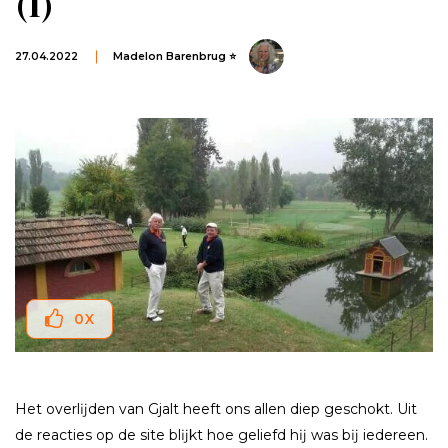
(1)
27.04.2022
Madelon Barenbrug ⭐
0
X
Het overlĳden van Gjalt heeft ons allen diep geschokt. Uit
de reacties op de site blĳkt hoe geliefd hĳ was bĳ iedereen.