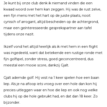
Je kunt bĳ onze club denk ik niemand vinden die een
kwaad woord over hem kan zeggen. Hĳ was de rust zelve,
een fĳn mens met het hart op de juiste plaats, nooit
cynisch of arrogant, altĳd bescheiden op de achtergrond,
maar een geïnteresseerde gesprekspartner aan tafel
tĳdens onze nazit.
Ikzelf vond het altĳd heerlĳk als ik met hem in een flight
was ingedeeld, want dat betekende een rustige ronde met
fĳn golfspel, zonder stress, goed geconcentreerd, dus
meestal een mooie score, dankzĳ Gjalt.
Gjalt ademde golf. Hĳ wist na 1 keer spelen hoe een baan
liep. Als je na afloop iets vroeg over een hole dan kon hĳ
precies uitleggen waar en hoe die liep en ook nog welke
clubs hĳ op die hole gebruikt had, en dat dan 18 keer. Zo
bĳzonder.