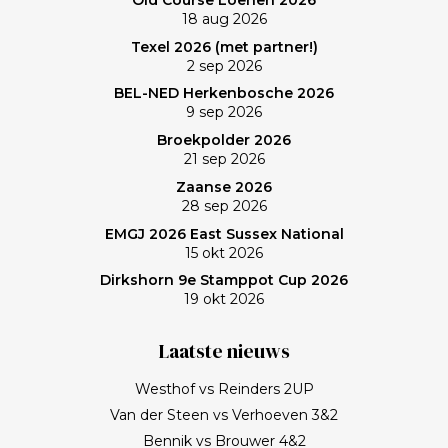
memorabele ronde en de waanzinnige slagen van
18 aug 2026
Frank zullen mij nog lang bijblijven. Topgast, topdag!
Texel 2026 (met partner!)
Frank, bedankt!
2 sep 2026
BEL-NED Herkenbosche 2026
9 sep 2026
Broekpolder 2026
21 sep 2026
Zaanse 2026
28 sep 2026
EMGJ 2026 East Sussex National
15 okt 2026
Dirkshorn 9e Stamppot Cup 2026
19 okt 2026
Laatste nieuws
Westhof vs Reinders 2UP
Van der Steen vs Verhoeven 3&2
Bennik vs Brouwer 4&2