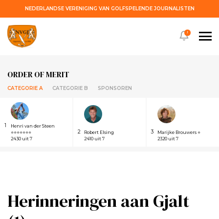
NEDERLANDSE VERENIGING VAN GOLFSPELENDE JOURNALISTEN
!
ORDER OF MERIT
CATEGORIE A
CATEGORIE B
SPONSOREN
1
Henri van der Steen
2
3
⭐⭐⭐⭐⭐⭐⭐
Robert Elsing
Marijke Brouwers ⭐
2430 uit 7
2410 uit 7
2320 uit 7
Herinneringen aan Gjalt