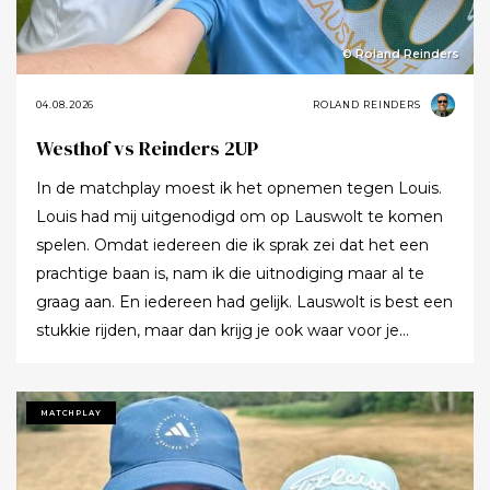
© Roland Reinders
04.08.2026
ROLAND REINDERS
Westhof vs Reinders 2UP
In de matchplay moest ik het opnemen tegen Louis.
Louis had mij uitgenodigd om op Lauswolt te komen
spelen. Omdat iedereen die ik sprak zei dat het een
prachtige baan is, nam ik die uitnodiging maar al te
graag aan. En iedereen had gelijk. Lauswolt is best een
stukkie rijden, maar dan krijg je ook waar voor je
moeite. Ik denk dat ik tijdens de ronde wel een keer of
twaalf heb gezegd dat ik het zo’n mooie baan vond.
Tot ik uiteindelijk aankondigde dat ik het nu echt niet
MATCHPLAY
meer ging zeggen.