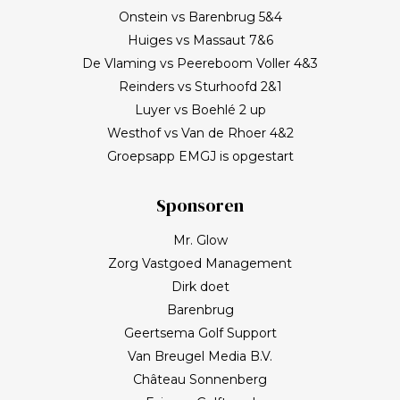
Onstein vs Barenbrug 5&4
Huiges vs Massaut 7&6
De Vlaming vs Peereboom Voller 4&3
Reinders vs Sturhoofd 2&1
Luyer vs Boehlé 2 up
Westhof vs Van de Rhoer 4&2
Groepsapp EMGJ is opgestart
Sponsoren
Mr. Glow
Zorg Vastgoed Management
Dirk doet
Barenbrug
Geertsema Golf Support
Van Breugel Media B.V.
Château Sonnenberg