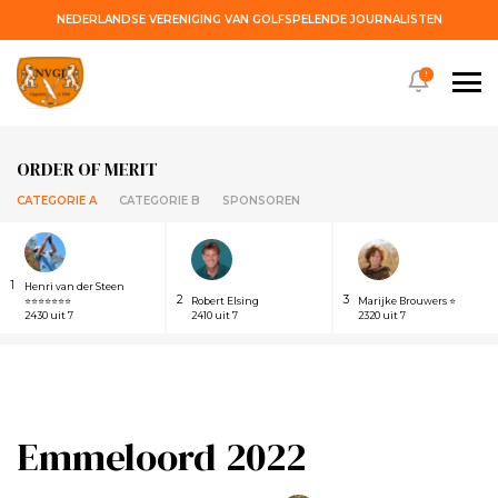
NEDERLANDSE VERENIGING VAN GOLFSPELENDE JOURNALISTEN
!
ORDER OF MERIT
CATEGORIE A
CATEGORIE B
SPONSOREN
1
Henri van der Steen
2
3
⭐⭐⭐⭐⭐⭐⭐
Robert Elsing
Marijke Brouwers ⭐
2430 uit 7
2410 uit 7
2320 uit 7
Emmeloord 2022