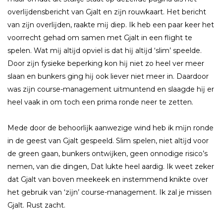
overlĳdensbericht van Gjalt en zĳn rouwkaart. Het bericht
van zĳn overlĳden, raakte mĳ diep. Ik heb een paar keer het
voorrecht gehad om samen met Gjalt in een flight te
spelen. Wat mĳ altĳd opviel is dat hĳ altĳd ‘slim’ speelde.
Door zĳn fysieke beperking kon hĳ niet zo heel ver meer
slaan en bunkers ging hĳ ook liever niet meer in. Daardoor
was zĳn course-management uitmuntend en slaagde hĳ er
heel vaak in om toch een prima ronde neer te zetten.
Mede door de behoorlĳk aanwezige wind heb ik mĳn ronde
in de geest van Gjalt gespeeld. Slim spelen, niet altĳd voor
de green gaan, bunkers ontwĳken, geen onnodige risico’s
nemen, van die dingen, Dat lukte heel aardig. Ik weet zeker
dat Gjalt van boven meekeek en instemmend knikte over
het gebruik van ‘zĳn’ course-management. Ik zal je missen
Gjalt. Rust zacht.