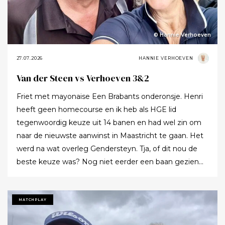
© Hannie Verhoeven
27.07.2026
HANNIE VERHOEVEN
Van der Steen vs Verhoeven 3&2
Friet met mayonaise Een Brabants onderonsje. Henri
heeft geen homecourse en ik heb als HGE lid
tegenwoordig keuze uit 14 banen en had wel zin om
naar de nieuwste aanwinst in Maastricht te gaan. Het
werd na wat overleg Gendersteyn. Tja, of dit nou de
beste keuze was? Nog niet eerder een baan gezien
waarbij er op de fairways geen groen grassprietje meer
te vinden is: wordt de klimaatcrisis de angstgegner
voor meer banen? Ze hebben echt hun best gedaan
MATCHPLAY
om de afslagplaatsen en de greens groen te houden