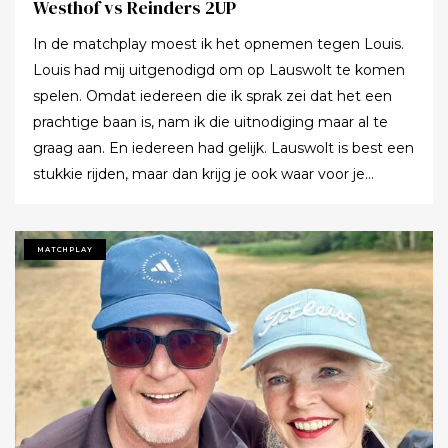
Westhof vs Reinders 2UP
In de matchplay moest ik het opnemen tegen Louis.
Louis had mij uitgenodigd om op Lauswolt te komen
spelen. Omdat iedereen die ik sprak zei dat het een
prachtige baan is, nam ik die uitnodiging maar al te
graag aan. En iedereen had gelijk. Lauswolt is best een
stukkie rijden, maar dan krijg je ook waar voor je
moeite. Ik denk dat ik tijdens de ronde wel een keer of
twaalf heb gezegd dat ik het zo’n mooie baan vond.
Tot ik uiteindelijk aankondigde dat ik het nu echt niet
MATCHPLAY
meer ging zeggen.