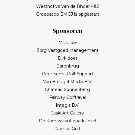
Westhof vs Van de Rhoer 4&2
Groepsapp EMGJ is opgestart
Sponsoren
Mr. Glow
Zorg Vastgoed Management
Dirk doet
Barenbrug
Geertsema Golf Support
Van Breugel Media B.V.
Château Sonnenberg
Fairway Golftravel
Integis B.V.
Jaski Art Gallery
De Krim vakantiepark Texel
Nassau Golf