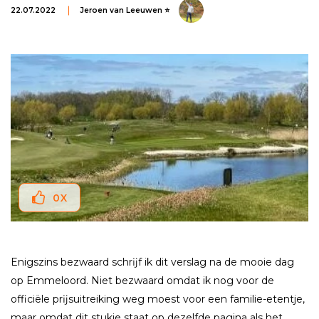
22.07.2022
Jeroen van Leeuwen ⭐
0
X
Enigszins bezwaard schrĳf ik dit verslag na de mooie dag
op Emmeloord. Niet bezwaard omdat ik nog voor de
officiële prĳsuitreiking weg moest voor een familie-etentje,
maar omdat dit stukje staat op dezelfde pagina als het