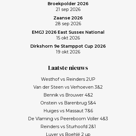
Broekpolder 2026
21 sep 2026
Zaanse 2026
28 sep 2026
EMGJ 2026 East Sussex National
15 okt 2026
Dirkshorn 9e Stamppot Cup 2026
19 okt 2026
Laatste nieuws
Westhof vs Reinders 2UP
Van der Steen vs Verhoeven 3&2
Bennik vs Brouwer 4&2
Onstein vs Barenbrug 5&4
Huiges vs Massaut 7&6
De Vlaming vs Peereboom Voller 4&3
Reinders vs Sturhoofd 2&1
Luyer vs Boehlé 2 up