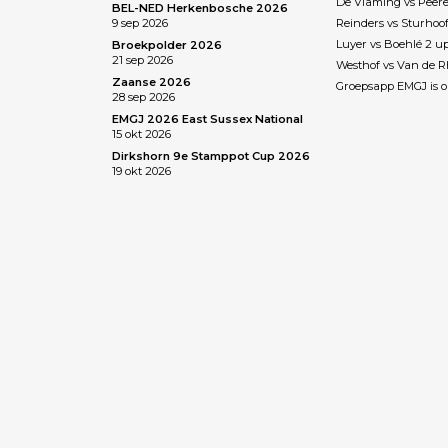
De Vlaming vs Peere
BEL-NED Herkenbosche 2026
9 sep 2026
Reinders vs Sturhoo
Luyer vs Boehlé 2 u
Broekpolder 2026
21 sep 2026
Westhof vs Van de 
Zaanse 2026
Groepsapp EMGJ is o
28 sep 2026
EMGJ 2026 East Sussex National
15 okt 2026
Dirkshorn 9e Stamppot Cup 2026
19 okt 2026