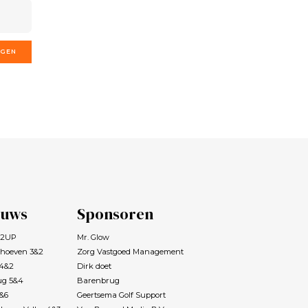
GGEN
euws
Sponsoren
s 2UP
Mr. Glow
rhoeven 3&2
Zorg Vastgoed Management
 4&2
Dirk doet
ug 5&4
Barenbrug
7&6
Geertsema Golf Support