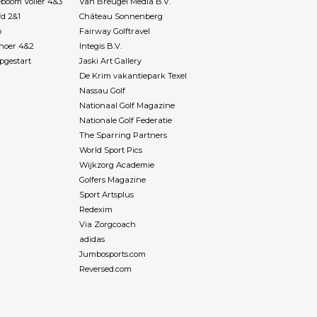
boom Voller 4&3
Van Breugel Media B.V.
fd 2&1
Château Sonnenberg
p
Fairway Golftravel
Rhoer 4&2
Integis B.V.
pgestart
Jaski Art Gallery
De Krim vakantiepark Texel
Nassau Golf
Nationaal Golf Magazine
Nationale Golf Federatie
The Sparring Partners
World Sport Pics
Wijkzorg Academie
Golfers Magazine
Sport Artsplus
Redexim
Via Zorgcoach
adidas
Jumbosports.com
Reversed.com