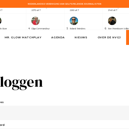
NEDERLANDSE VERENIGING VAN GOLFSPELENDE JOURNALISTEN
4
5
6
e Brouwers ⭐
Cara de Vlaming
Eric Korver
Frank Huiges
t 7
2270 uit 7
2260 uit 7
2140 uit 7
4
5
6
de Boer
Olga Commandeur
Roland Reinders
Ron Peereboom Voller
t 7
2380 uit 7
2330 uit 7
2320 uit 7
MR. GLOW MATCHPLAY
AGENDA
NIEUWS
OVER DE NVGJ
4
5
6
a Swart
Kick Willemse
Karin Mulder
George Taylor
t 3
720 uit 3
630 uit 3
590 uit 3
4
5
6
e Brouwers ⭐
Cara de Vlaming
Eric Korver
Frank Huiges
t 7
2270 uit 7
2260 uit 7
2140 uit 7
nloggen
4
5
6
de Boer
Olga Commandeur
Roland Reinders
Ron Peereboom Voller
t 7
2380 uit 7
2330 uit 7
2320 uit 7
res
4
5
6
a Swart
Kick Willemse
Karin Mulder
George Taylor
t 3
720 uit 3
630 uit 3
590 uit 3
ord