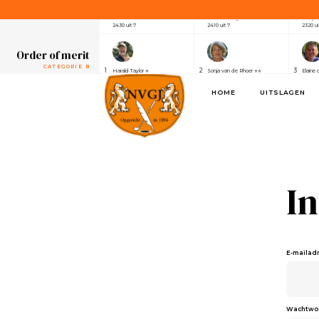
CATEGORIE A
1
2
3
Henri van der Steen ⭐⭐⭐⭐⭐⭐⭐
Robert Elsing
Marijk
2430 uit 7
2410 uit 7
2320 ui
Order of merit
CATEGORIE B
1
2
3
Harald Taylor ⭐
Sonja van de Rhoer ⭐⭐
Elaine 
2640 uit 7
2550 uit 7
2390 ui
HOME
UITSLAGEN
Order of merit
SPONSOREN
1
2
3
Alwin de Rijke
Eric Venghaus
Joland
1100 uit 3
1060 uit 3
1000 ui
Order of merit
CATEGORIE A
1
2
3
Henri van der Steen ⭐⭐⭐⭐⭐⭐⭐
Robert Elsing
Marijk
2430 uit 7
2410 uit 7
2320 ui
I
Order of merit
CATEGORIE B
1
2
3
Harald Taylor ⭐
Sonja van de Rhoer ⭐⭐
Elaine 
2640 uit 7
2550 uit 7
2390 ui
E-mailad
Order of merit
SPONSOREN
1
2
3
Alwin de Rijke
Eric Venghaus
Joland
1100 uit 3
1060 uit 3
1000 ui
Wachtwo