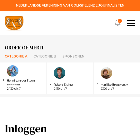
NEDERLANDSE VERENIGING VAN GOLFSPELENDE JOURNALISTEN
!
ORDER OF MERIT
CATEGORIE A
CATEGORIE B
SPONSOREN
1
Henri van der Steen
2
3
⭐⭐⭐⭐⭐⭐⭐
Robert Elsing
Marijke Brouwers ⭐
2430 uit 7
2410 uit 7
2320 uit 7
Inloggen