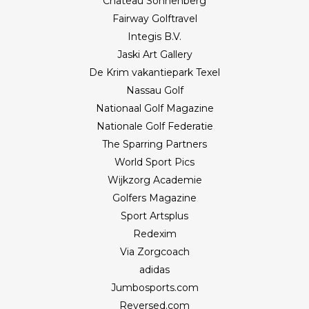
Château Sonnenberg
Fairway Golftravel
Integis B.V.
Jaski Art Gallery
De Krim vakantiepark Texel
Nassau Golf
Nationaal Golf Magazine
Nationale Golf Federatie
The Sparring Partners
World Sport Pics
Wijkzorg Academie
Golfers Magazine
Sport Artsplus
Redexim
Via Zorgcoach
adidas
Jumbosports.com
Reversed.com