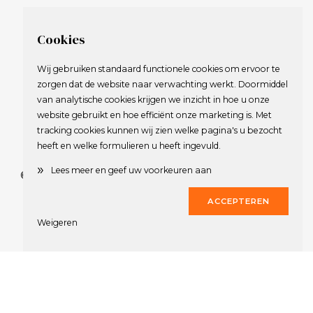
Cookies
Wij gebruiken standaard functionele cookies om ervoor te
zorgen dat de website naar verwachting werkt. Doormiddel
van analytische cookies krijgen we inzicht in hoe u onze
website gebruikt en hoe efficiënt onze marketing is. Met
tracking cookies kunnen wij zien welke pagina's u bezocht
heeft en welke formulieren u heeft ingevuld.
»
Lees meer en geef uw voorkeuren aan
© 2009-2023 Nederlandse Vereniging van Golfspelende
Journalisten.
ACCEPTEREN
Alle rechten voorbehouden.
Weigeren
Privacy Statement
en
Copyright
Deze website werd gerealiseerd door
Dirk