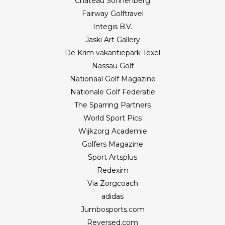
Château Sonnenberg
Fairway Golftravel
Integis B.V.
Jaski Art Gallery
De Krim vakantiepark Texel
Nassau Golf
Nationaal Golf Magazine
Nationale Golf Federatie
The Sparring Partners
World Sport Pics
Wijkzorg Academie
Golfers Magazine
Sport Artsplus
Redexim
Via Zorgcoach
adidas
Jumbosports.com
Reversed.com