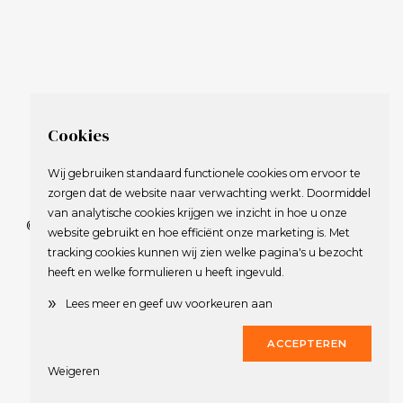
Cookies
Wij gebruiken standaard functionele cookies om ervoor te
zorgen dat de website naar verwachting werkt. Doormiddel
van analytische cookies krijgen we inzicht in hoe u onze
© 2009-2023 Nederlandse Vereniging van Golfspelende
website gebruikt en hoe efficiënt onze marketing is. Met
Journalisten.
tracking cookies kunnen wij zien welke pagina's u bezocht
Alle rechten voorbehouden.
heeft en welke formulieren u heeft ingevuld.
Privacy Statement
en
Copyright
»
Lees meer en geef uw voorkeuren aan
Deze website werd gerealiseerd door
Dirk
ACCEPTEREN
Weigeren