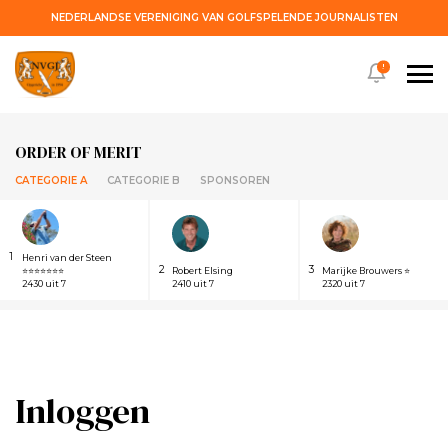
NEDERLANDSE VERENIGING VAN GOLFSPELENDE JOURNALISTEN
!
ORDER OF MERIT
CATEGORIE A
CATEGORIE B
SPONSOREN
1
Henri van der Steen
2
3
⭐⭐⭐⭐⭐⭐⭐
Robert Elsing
Marijke Brouwers ⭐
2430 uit 7
2410 uit 7
2320 uit 7
Inloggen