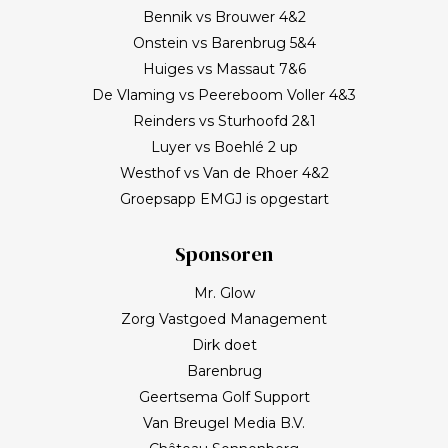
Bennik vs Brouwer 4&2
Onstein vs Barenbrug 5&4
Huiges vs Massaut 7&6
De Vlaming vs Peereboom Voller 4&3
Reinders vs Sturhoofd 2&1
Luyer vs Boehlé 2 up
Westhof vs Van de Rhoer 4&2
Groepsapp EMGJ is opgestart
Sponsoren
Mr. Glow
Zorg Vastgoed Management
Dirk doet
Barenbrug
Geertsema Golf Support
Van Breugel Media B.V.