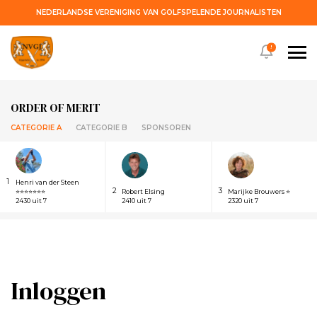
NEDERLANDSE VERENIGING VAN GOLFSPELENDE JOURNALISTEN
!
ORDER OF MERIT
CATEGORIE A
CATEGORIE B
SPONSOREN
1
Henri van der Steen
2
3
⭐⭐⭐⭐⭐⭐⭐
Robert Elsing
Marijke Brouwers ⭐
2430 uit 7
2410 uit 7
2320 uit 7
Inloggen