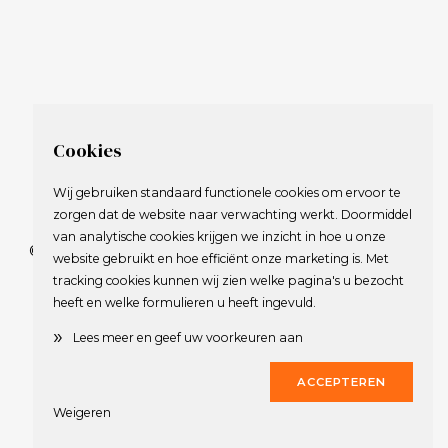
Cookies
Wij gebruiken standaard functionele cookies om ervoor te
zorgen dat de website naar verwachting werkt. Doormiddel
van analytische cookies krijgen we inzicht in hoe u onze
© 2009-2023 Nederlandse Vereniging van Golfspelende
website gebruikt en hoe efficiënt onze marketing is. Met
Journalisten.
tracking cookies kunnen wij zien welke pagina's u bezocht
Alle rechten voorbehouden.
heeft en welke formulieren u heeft ingevuld.
Privacy Statement
en
Copyright
»
Lees meer en geef uw voorkeuren aan
Deze website werd gerealiseerd door
Dirk
ACCEPTEREN
Weigeren