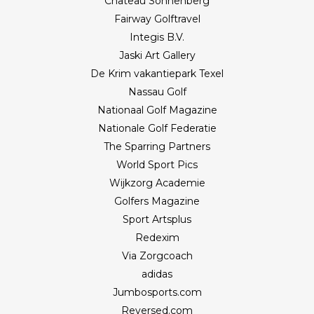
Château Sonnenberg
Fairway Golftravel
Integis B.V.
Jaski Art Gallery
De Krim vakantiepark Texel
Nassau Golf
Nationaal Golf Magazine
Nationale Golf Federatie
The Sparring Partners
World Sport Pics
Wijkzorg Academie
Golfers Magazine
Sport Artsplus
Redexim
Via Zorgcoach
adidas
Jumbosports.com
Reversed.com