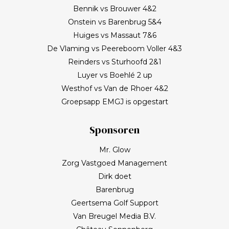
Bennik vs Brouwer 4&2
Onstein vs Barenbrug 5&4
Huiges vs Massaut 7&6
De Vlaming vs Peereboom Voller 4&3
Reinders vs Sturhoofd 2&1
Luyer vs Boehlé 2 up
Westhof vs Van de Rhoer 4&2
Groepsapp EMGJ is opgestart
Sponsoren
Mr. Glow
Zorg Vastgoed Management
Dirk doet
Barenbrug
Geertsema Golf Support
Van Breugel Media B.V.