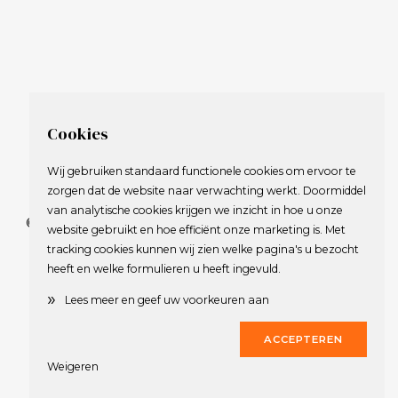
Cookies
Wij gebruiken standaard functionele cookies om ervoor te
zorgen dat de website naar verwachting werkt. Doormiddel
van analytische cookies krijgen we inzicht in hoe u onze
© 2009-2023 Nederlandse Vereniging van Golfspelende
website gebruikt en hoe efficiënt onze marketing is. Met
Journalisten.
tracking cookies kunnen wij zien welke pagina's u bezocht
Alle rechten voorbehouden.
heeft en welke formulieren u heeft ingevuld.
Privacy Statement
en
Copyright
»
Lees meer en geef uw voorkeuren aan
Deze website werd gerealiseerd door
Dirk
ACCEPTEREN
Weigeren