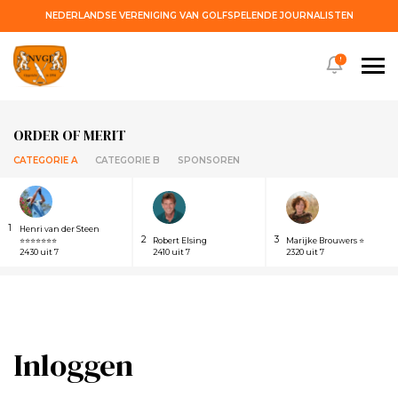
NEDERLANDSE VERENIGING VAN GOLFSPELENDE JOURNALISTEN
!
ORDER OF MERIT
CATEGORIE A
CATEGORIE B
SPONSOREN
1
Henri van der Steen
2
3
⭐⭐⭐⭐⭐⭐⭐
Robert Elsing
Marijke Brouwers ⭐
2430 uit 7
2410 uit 7
2320 uit 7
Inloggen