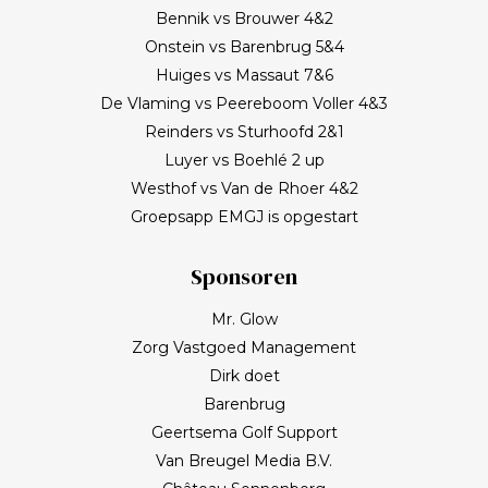
Bennik vs Brouwer 4&2
Onstein vs Barenbrug 5&4
Huiges vs Massaut 7&6
De Vlaming vs Peereboom Voller 4&3
Reinders vs Sturhoofd 2&1
Luyer vs Boehlé 2 up
Westhof vs Van de Rhoer 4&2
Groepsapp EMGJ is opgestart
Sponsoren
Mr. Glow
Zorg Vastgoed Management
Dirk doet
Barenbrug
Geertsema Golf Support
Van Breugel Media B.V.