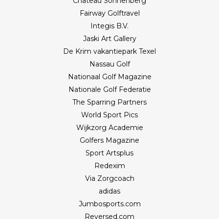
Château Sonnenberg
Fairway Golftravel
Integis B.V.
Jaski Art Gallery
De Krim vakantiepark Texel
Nassau Golf
Nationaal Golf Magazine
Nationale Golf Federatie
The Sparring Partners
World Sport Pics
Wijkzorg Academie
Golfers Magazine
Sport Artsplus
Redexim
Via Zorgcoach
adidas
Jumbosports.com
Reversed.com