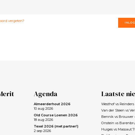
ord vergeten?
INLO
Merit
Agenda
Laatste ni
Almeerderhout 2026
Westhof vs Reinder
10 aug 2026
Van der Steen vs Ve
Old Course Loenen 2026
Bennik vs Brouwer
18 aug 2026
Onstein vs Barenbr
Texel 2026 (met partner!)
Huiges vs Massaut 
2 sep 2026