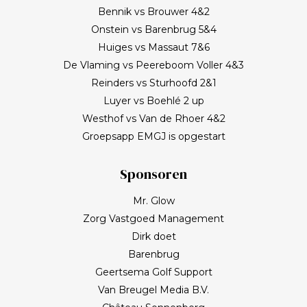
Bennik vs Brouwer 4&2
Onstein vs Barenbrug 5&4
Huiges vs Massaut 7&6
De Vlaming vs Peereboom Voller 4&3
Reinders vs Sturhoofd 2&1
Luyer vs Boehlé 2 up
Westhof vs Van de Rhoer 4&2
Groepsapp EMGJ is opgestart
Sponsoren
Mr. Glow
Zorg Vastgoed Management
Dirk doet
Barenbrug
Geertsema Golf Support
Van Breugel Media B.V.