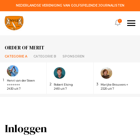
NEDERLANDSE VERENIGING VAN GOLFSPELENDE JOURNALISTEN
!
ORDER OF MERIT
CATEGORIE A
CATEGORIE B
SPONSOREN
1
Henri van der Steen
2
3
⭐⭐⭐⭐⭐⭐⭐
Robert Elsing
Marijke Brouwers ⭐
2430 uit 7
2410 uit 7
2320 uit 7
Inloggen