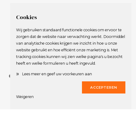
Cookies
Wij gebruiken standaard functionele cookies om ervoor te
zorgen dat de website naar verwachting werkt. Doormiddel
van analytische cookies krijgen we inzicht in hoe u onze
website gebruikt en hoe efficiënt onze marketing is. Met
tracking cookies kunnen wij zien welke pagina's u bezocht
heeft en welke formulieren u heeft ingevuld.
»
Lees meer en geef uw voorkeuren aan
© 2009-2023 Nederlandse Vereniging van Golfspelende
Journalisten.
ACCEPTEREN
Alle rechten voorbehouden.
Weigeren
Privacy Statement
en
Copyright
Deze website werd gerealiseerd door
Dirk