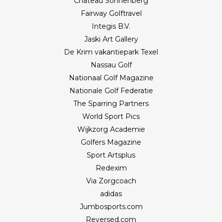
Château Sonnenberg
Fairway Golftravel
Integis B.V.
Jaski Art Gallery
De Krim vakantiepark Texel
Nassau Golf
Nationaal Golf Magazine
Nationale Golf Federatie
The Sparring Partners
World Sport Pics
Wijkzorg Academie
Golfers Magazine
Sport Artsplus
Redexim
Via Zorgcoach
adidas
Jumbosports.com
Reversed.com