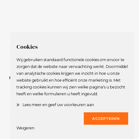
Cookies
Wij gebruiken standaard functionele cookies om ervoor te
zorgen dat de website naar verwachting werkt. Doormiddel
van analytische cookies krijgen we inzicht in hoe u onze
© 2009-2023 Nederlandse Vereniging van Golfspelende
website gebruikt en hoe efficiënt onze marketing is. Met
Journalisten.
tracking cookies kunnen wij zien welke pagina's u bezocht
Alle rechten voorbehouden.
heeft en welke formulieren u heeft ingevuld.
Privacy Statement
en
Copyright
»
Lees meer en geef uw voorkeuren aan
Deze website werd gerealiseerd door
Dirk
ACCEPTEREN
Weigeren