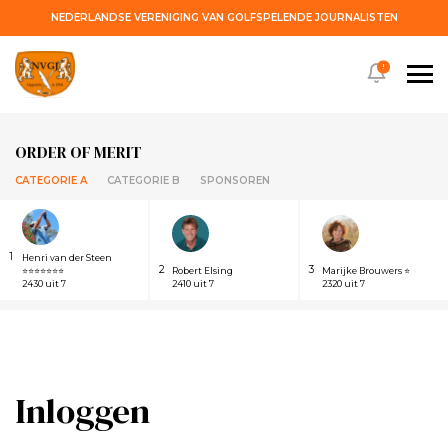
NEDERLANDSE VERENIGING VAN GOLFSPELENDE JOURNALISTEN
!
ORDER OF MERIT
CATEGORIE A
CATEGORIE B
SPONSOREN
1
Henri van der Steen
2
3
⭐⭐⭐⭐⭐⭐⭐
Robert Elsing
Marijke Brouwers ⭐
2430 uit 7
2410 uit 7
2320 uit 7
Inloggen