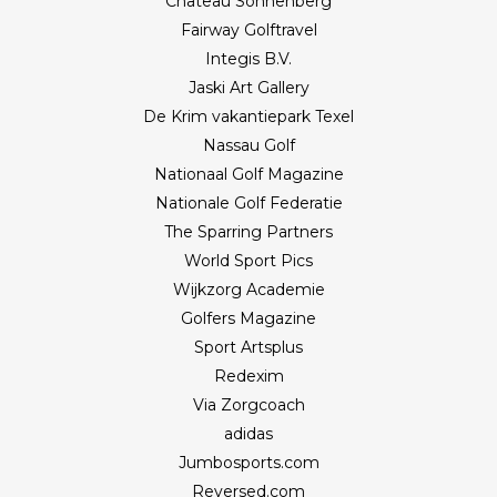
Château Sonnenberg
Fairway Golftravel
Integis B.V.
Jaski Art Gallery
De Krim vakantiepark Texel
Nassau Golf
Nationaal Golf Magazine
Nationale Golf Federatie
The Sparring Partners
World Sport Pics
Wijkzorg Academie
Golfers Magazine
Sport Artsplus
Redexim
Via Zorgcoach
adidas
Jumbosports.com
Reversed.com