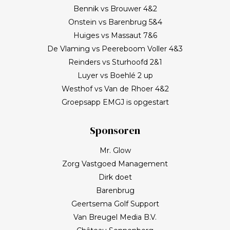
Bennik vs Brouwer 4&2
Onstein vs Barenbrug 5&4
Huiges vs Massaut 7&6
De Vlaming vs Peereboom Voller 4&3
Reinders vs Sturhoofd 2&1
Luyer vs Boehlé 2 up
Westhof vs Van de Rhoer 4&2
Groepsapp EMGJ is opgestart
Sponsoren
Mr. Glow
Zorg Vastgoed Management
Dirk doet
Barenbrug
Geertsema Golf Support
Van Breugel Media B.V.