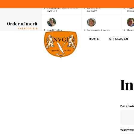
CATEGORIE A
1
2
3
Henri van der Steen ⭐⭐⭐⭐⭐⭐⭐
Robert Elsing
Marijk
2430 uit 7
2410 uit 7
2320 ui
Order of merit
CATEGORIE B
1
2
3
Harald Taylor ⭐
Sonja van de Rhoer ⭐⭐
Elaine 
2640 uit 7
2550 uit 7
2390 ui
HOME
UITSLAGEN
Order of merit
SPONSOREN
1
2
3
Alwin de Rijke
Eric Venghaus
Joland
1100 uit 3
1060 uit 3
1000 ui
Order of merit
CATEGORIE A
1
2
3
Henri van der Steen ⭐⭐⭐⭐⭐⭐⭐
Robert Elsing
Marijk
2430 uit 7
2410 uit 7
2320 ui
I
Order of merit
CATEGORIE B
1
2
3
Harald Taylor ⭐
Sonja van de Rhoer ⭐⭐
Elaine 
2640 uit 7
2550 uit 7
2390 ui
E-mailad
Order of merit
SPONSOREN
1
2
3
Alwin de Rijke
Eric Venghaus
Joland
1100 uit 3
1060 uit 3
1000 ui
Wachtwo