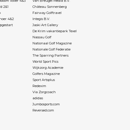
boom Voller 4&3
Van Breugel Media B.V.
fd 2&1
Château Sonnenberg
p
Fairway Golftravel
Rhoer 4&2
Integis B.V.
pgestart
Jaski Art Gallery
De Krim vakantiepark Texel
Nassau Golf
Nationaal Golf Magazine
Nationale Golf Federatie
The Sparring Partners
World Sport Pics
Wijkzorg Academie
Golfers Magazine
Sport Artsplus
Redexim
Via Zorgcoach
adidas
Jumbosports.com
Reversed.com