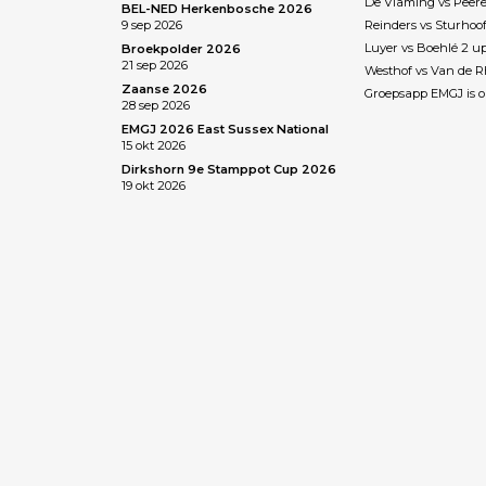
De Vlaming vs Peere
BEL-NED Herkenbosche 2026
9 sep 2026
Reinders vs Sturhoo
Luyer vs Boehlé 2 u
Broekpolder 2026
21 sep 2026
Westhof vs Van de 
Zaanse 2026
Groepsapp EMGJ is o
28 sep 2026
EMGJ 2026 East Sussex National
15 okt 2026
Dirkshorn 9e Stamppot Cup 2026
19 okt 2026