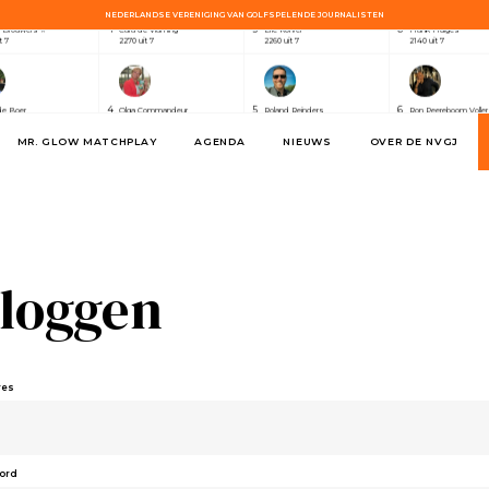
NEDERLANDSE VERENIGING VAN GOLFSPELENDE JOURNALISTEN
4
5
6
e Brouwers ⭐
Cara de Vlaming
Eric Korver
Frank Huiges
t 7
2270 uit 7
2260 uit 7
2140 uit 7
4
5
6
de Boer
Olga Commandeur
Roland Reinders
Ron Peereboom Voller
t 7
2380 uit 7
2330 uit 7
2320 uit 7
MR. GLOW MATCHPLAY
AGENDA
NIEUWS
OVER DE NVGJ
5
4
6
a Swart
Karin Mulder
Kick Willemse
George Taylor
t 3
630 uit 3
720 uit 3
590 uit 3
4
5
6
e Brouwers ⭐
Cara de Vlaming
Eric Korver
Frank Huiges
t 7
2270 uit 7
2260 uit 7
2140 uit 7
nloggen
4
5
6
de Boer
Olga Commandeur
Roland Reinders
Ron Peereboom Voller
t 7
2380 uit 7
2330 uit 7
2320 uit 7
res
5
4
6
a Swart
Karin Mulder
Kick Willemse
George Taylor
t 3
630 uit 3
720 uit 3
590 uit 3
ord