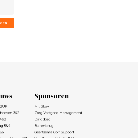
GGEN
euws
Sponsoren
s 2UP
Mr. Glow
rhoeven 3&2
Zorg Vastgoed Management
 4&2
Dirk doet
ug 5&4
Barenbrug
7&6
Geertsema Golf Support