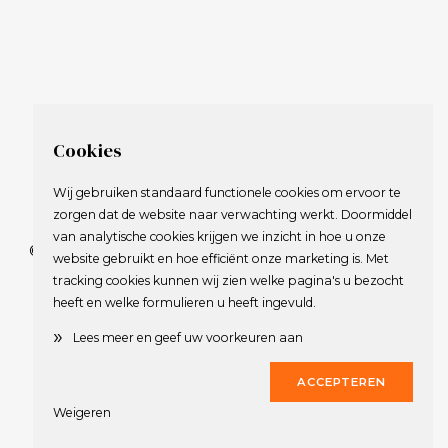
Cookies
Wij gebruiken standaard functionele cookies om ervoor te
zorgen dat de website naar verwachting werkt. Doormiddel
van analytische cookies krijgen we inzicht in hoe u onze
© 2009-2023 Nederlandse Vereniging van Golfspelende
website gebruikt en hoe efficiënt onze marketing is. Met
Journalisten.
tracking cookies kunnen wij zien welke pagina's u bezocht
Alle rechten voorbehouden.
heeft en welke formulieren u heeft ingevuld.
Privacy Statement
en
Copyright
»
Lees meer en geef uw voorkeuren aan
Deze website werd gerealiseerd door
Dirk
ACCEPTEREN
Weigeren