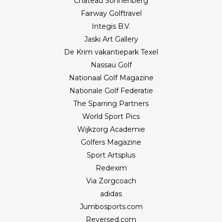
Château Sonnenberg
Fairway Golftravel
Integis B.V.
Jaski Art Gallery
De Krim vakantiepark Texel
Nassau Golf
Nationaal Golf Magazine
Nationale Golf Federatie
The Sparring Partners
World Sport Pics
Wijkzorg Academie
Golfers Magazine
Sport Artsplus
Redexim
Via Zorgcoach
adidas
Jumbosports.com
Reversed.com