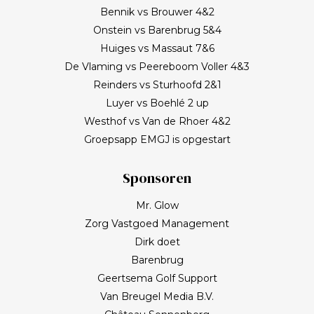
Bennik vs Brouwer 4&2
Onstein vs Barenbrug 5&4
Huiges vs Massaut 7&6
De Vlaming vs Peereboom Voller 4&3
Reinders vs Sturhoofd 2&1
Luyer vs Boehlé 2 up
Westhof vs Van de Rhoer 4&2
Groepsapp EMGJ is opgestart
Sponsoren
Mr. Glow
Zorg Vastgoed Management
Dirk doet
Barenbrug
Geertsema Golf Support
Van Breugel Media B.V.