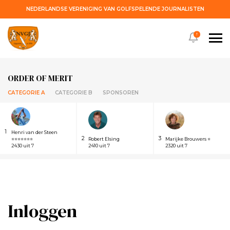
NEDERLANDSE VERENIGING VAN GOLFSPELENDE JOURNALISTEN
!
ORDER OF MERIT
CATEGORIE A
CATEGORIE B
SPONSOREN
1
Henri van der Steen
2
3
⭐⭐⭐⭐⭐⭐⭐
Robert Elsing
Marijke Brouwers ⭐
2430 uit 7
2410 uit 7
2320 uit 7
Inloggen