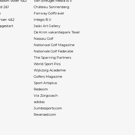
boom Voller 4&3
Van Breugel Media B.V.
fd 2&1
Château Sonnenberg
p
Fairway Golftravel
Rhoer 4&2
Integis B.V.
pgestart
Jaski Art Gallery
De Krim vakantiepark Texel
Nassau Golf
Nationaal Golf Magazine
Nationale Golf Federatie
The Sparring Partners
World Sport Pics
Wijkzorg Academie
Golfers Magazine
Sport Artsplus
Redexim
Via Zorgcoach
adidas
Jumbosports.com
Reversed.com