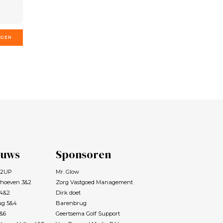
GGEN
euws
Sponsoren
s 2UP
Mr. Glow
rhoeven 3&2
Zorg Vastgoed Management
 4&2
Dirk doet
ug 5&4
Barenbrug
7&6
Geertsema Golf Support