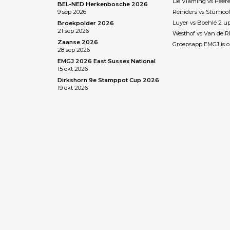
De Vlaming vs Peere
BEL-NED Herkenbosche 2026
9 sep 2026
Reinders vs Sturhoo
Luyer vs Boehlé 2 u
Broekpolder 2026
21 sep 2026
Westhof vs Van de 
Zaanse 2026
Groepsapp EMGJ is o
28 sep 2026
EMGJ 2026 East Sussex National
15 okt 2026
Dirkshorn 9e Stamppot Cup 2026
19 okt 2026