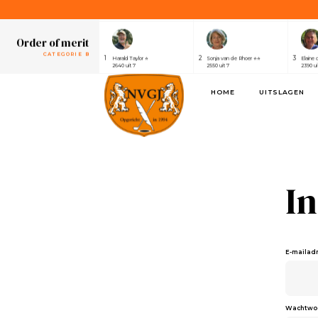
1
2
3
Henri van der Steen ⭐⭐⭐⭐⭐⭐⭐
Robert Elsing
Marijk
2430 uit 7
2410 uit 7
2320 ui
Order of merit
CATEGORIE B
1
2
3
Harald Taylor ⭐
Sonja van de Rhoer ⭐⭐
Elaine 
2640 uit 7
2550 uit 7
2390 ui
Order of merit
HOME
UITSLAGEN
SPONSOREN
1
2
3
Alwin de Rijke
Eric Venghaus
Joland
1100 uit 3
1060 uit 3
1000 ui
Order of merit
CATEGORIE A
1
2
3
Henri van der Steen ⭐⭐⭐⭐⭐⭐⭐
Robert Elsing
Marijk
2430 uit 7
2410 uit 7
2320 ui
I
Order of merit
CATEGORIE B
1
2
3
Harald Taylor ⭐
Sonja van de Rhoer ⭐⭐
Elaine 
2640 uit 7
2550 uit 7
2390 ui
Order of merit
E-mailad
SPONSOREN
1
2
3
Alwin de Rijke
Eric Venghaus
Joland
1100 uit 3
1060 uit 3
1000 ui
Wachtwo