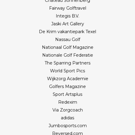
Château Sonnenberg
Fairway Golftravel
Integis B.V.
Jaski Art Gallery
De Krim vakantiepark Texel
Nassau Golf
Nationaal Golf Magazine
Nationale Golf Federatie
The Sparring Partners
World Sport Pics
Wijkzorg Academie
Golfers Magazine
Sport Artsplus
Redexim
Via Zorgcoach
adidas
Jumbosports.com
Reversed.com