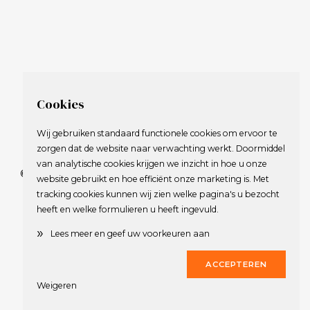
Cookies
Wij gebruiken standaard functionele cookies om ervoor te
zorgen dat de website naar verwachting werkt. Doormiddel
van analytische cookies krijgen we inzicht in hoe u onze
© 2009-2023 Nederlandse Vereniging van Golfspelende
website gebruikt en hoe efficiënt onze marketing is. Met
Journalisten.
tracking cookies kunnen wij zien welke pagina's u bezocht
Alle rechten voorbehouden.
heeft en welke formulieren u heeft ingevuld.
Privacy Statement
en
Copyright
»
Lees meer en geef uw voorkeuren aan
Deze website werd gerealiseerd door
Dirk
ACCEPTEREN
Weigeren