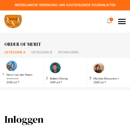
NEDERLANDSE VERENIGING VAN GOLFSPELENDE JOURNALISTEN
!
ORDER OF MERIT
CATEGORIE A
CATEGORIE B
SPONSOREN
1
Henri van der Steen
2
3
⭐⭐⭐⭐⭐⭐⭐
Robert Elsing
Marijke Brouwers ⭐
2430 uit 7
2410 uit 7
2320 uit 7
Inloggen