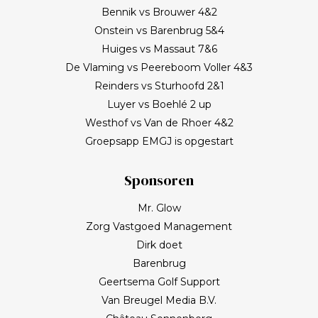
Bennik vs Brouwer 4&2
Onstein vs Barenbrug 5&4
Huiges vs Massaut 7&6
De Vlaming vs Peereboom Voller 4&3
Reinders vs Sturhoofd 2&1
Luyer vs Boehlé 2 up
Westhof vs Van de Rhoer 4&2
Groepsapp EMGJ is opgestart
Sponsoren
Mr. Glow
Zorg Vastgoed Management
Dirk doet
Barenbrug
Geertsema Golf Support
Van Breugel Media B.V.