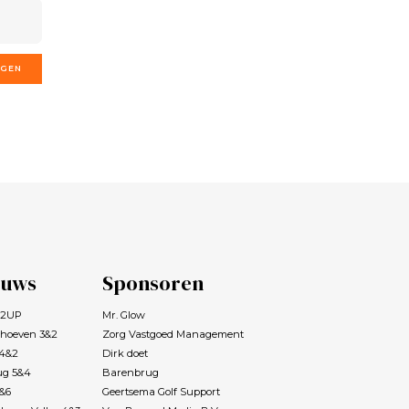
GGEN
euws
Sponsoren
s 2UP
Mr. Glow
rhoeven 3&2
Zorg Vastgoed Management
 4&2
Dirk doet
ug 5&4
Barenbrug
7&6
Geertsema Golf Support