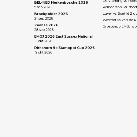
De Vlaming vs Peere
BEL-NED Herkenbosche 2026
9 sep 2026
Reinders vs Sturhoo
Luyer vs Boehlé 2 u
Broekpolder 2026
21 sep 2026
Westhof vs Van de 
Zaanse 2026
Groepsapp EMGJ is o
28 sep 2026
EMGJ 2026 East Sussex National
15 okt 2026
Dirkshorn 9e Stamppot Cup 2026
19 okt 2026