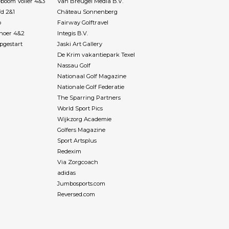
boom Voller 4&3
Van Breugel Media B.V.
fd 2&1
Château Sonnenberg
p
Fairway Golftravel
Rhoer 4&2
Integis B.V.
pgestart
Jaski Art Gallery
De Krim vakantiepark Texel
Nassau Golf
Nationaal Golf Magazine
Nationale Golf Federatie
The Sparring Partners
World Sport Pics
Wijkzorg Academie
Golfers Magazine
Sport Artsplus
Redexim
Via Zorgcoach
adidas
Jumbosports.com
Reversed.com