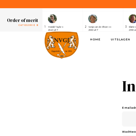
1
2
3
Henri van der Steen ⭐⭐⭐⭐⭐⭐⭐
Robert Elsing
Marijk
2430 uit 7
2410 uit 7
2320 ui
Order of merit
CATEGORIE B
1
2
3
Harald Taylor ⭐
Sonja van de Rhoer ⭐⭐
Elaine 
2640 uit 7
2550 uit 7
2390 ui
Order of merit
HOME
UITSLAGEN
SPONSOREN
1
2
3
Alwin de Rijke
Eric Venghaus
Joland
1100 uit 3
1060 uit 3
1000 ui
Order of merit
CATEGORIE A
1
2
3
Henri van der Steen ⭐⭐⭐⭐⭐⭐⭐
Robert Elsing
Marijk
2430 uit 7
2410 uit 7
2320 ui
I
Order of merit
CATEGORIE B
1
2
3
Harald Taylor ⭐
Sonja van de Rhoer ⭐⭐
Elaine 
2640 uit 7
2550 uit 7
2390 ui
Order of merit
E-mailad
SPONSOREN
1
2
3
Alwin de Rijke
Eric Venghaus
Joland
1100 uit 3
1060 uit 3
1000 ui
Wachtwo